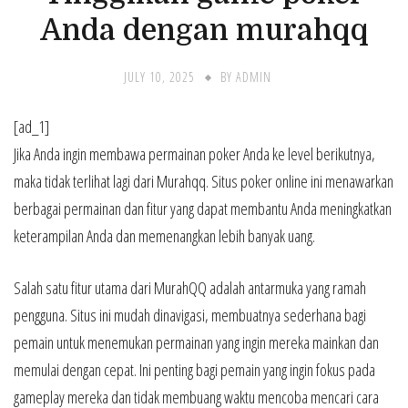
Anda dengan murahqq
JULY 10, 2025
BY
ADMIN
[ad_1]
Jika Anda ingin membawa permainan poker Anda ke level berikutnya,
maka tidak terlihat lagi dari Murahqq. Situs poker online ini menawarkan
berbagai permainan dan fitur yang dapat membantu Anda meningkatkan
keterampilan Anda dan memenangkan lebih banyak uang.
Salah satu fitur utama dari MurahQQ adalah antarmuka yang ramah
pengguna. Situs ini mudah dinavigasi, membuatnya sederhana bagi
pemain untuk menemukan permainan yang ingin mereka mainkan dan
memulai dengan cepat. Ini penting bagi pemain yang ingin fokus pada
gameplay mereka dan tidak membuang waktu mencoba mencari cara