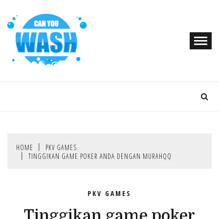
Skip
to
content
Temukan agen slot gacor dengan bonus terbesar untuk pemain baru.
AGEN SLOT GACOR
Dapatkan lebih banyak keuntungan dengan berbagai penawaran menarik
saat Anda bergabung.
DENGAN BONUS
TERBESAR UNTUK
PEMAIN BARU
HOME
PKV GAMES
TINGGIKAN GAME POKER ANDA DENGAN MURAHQQ
PKV GAMES
Tinggikan game poker