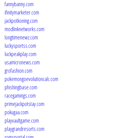
fannybanny.com
ifinitymarketer.com
jackpotkoning.com
modlinknetworks.com
longtimenewz.com
luckysportss.com
luckpeakplay.com
usamicronews.com
grofashion.com
pokemongoevolutioncalc.com
phishingbase.com
racegamings.com
primejackpotstay.com
pokugaa.com
playvaultgame.com
playgrandresorts.com
romsportal.com