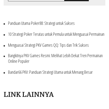
Panduan Utama Poker88: Strategi untuk Sukses
10 Strategi Poker Teratas untuk Pemula untuk Menguasai Permainan
Menguasai Strategi PKV Games QQ: Tips dan Trik Sukses
Bangkitnya PKV Games Resmi: Melihat Lebih Dekat Tren Permainan
Online Populer
Bandar66 PKV: Panduan Strategi Utama untuk Menang Besar
LINK LAINNYA