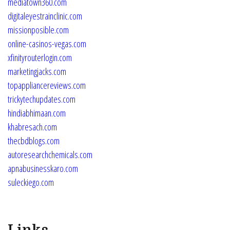
mediatown360.com
digitaleyestrainclinic.com
missionposible.com
online-casinos-vegas.com
xfinityrouterlogin.com
marketingjacks.com
topappliancereviews.com
trickytechupdates.com
hindiabhimaan.com
khabresach.com
thecbdblogs.com
autoresearchchemicals.com
apnabusinesskaro.com
suleckiego.com
Links