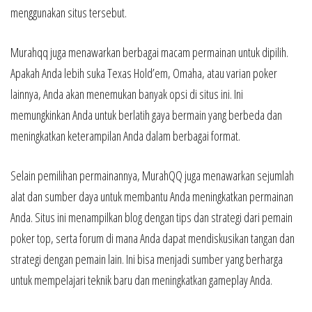
menggunakan situs tersebut.
Murahqq juga menawarkan berbagai macam permainan untuk dipilih.
Apakah Anda lebih suka Texas Hold’em, Omaha, atau varian poker
lainnya, Anda akan menemukan banyak opsi di situs ini. Ini
memungkinkan Anda untuk berlatih gaya bermain yang berbeda dan
meningkatkan keterampilan Anda dalam berbagai format.
Selain pemilihan permainannya, MurahQQ juga menawarkan sejumlah
alat dan sumber daya untuk membantu Anda meningkatkan permainan
Anda. Situs ini menampilkan blog dengan tips dan strategi dari pemain
poker top, serta forum di mana Anda dapat mendiskusikan tangan dan
strategi dengan pemain lain. Ini bisa menjadi sumber yang berharga
untuk mempelajari teknik baru dan meningkatkan gameplay Anda.