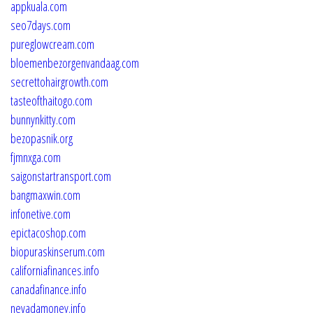
appkuala.com
seo7days.com
pureglowcream.com
bloemenbezorgenvandaag.com
secrettohairgrowth.com
tasteofthaitogo.com
bunnynkitty.com
bezopasnik.org
fjmnxga.com
saigonstartransport.com
bangmaxwin.com
infonetive.com
epictacoshop.com
biopuraskinserum.com
californiafinances.info
canadafinance.info
nevadamoney.info