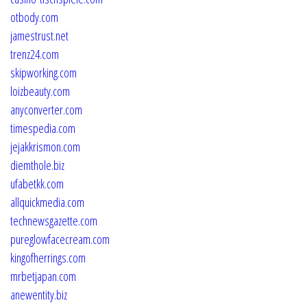
otbody.com
jamestrust.net
trenz24.com
skipworking.com
loizbeauty.com
anyconverter.com
timespedia.com
jejakkrismon.com
diemthole.biz
ufabetkk.com
allquickmedia.com
technewsgazette.com
pureglowfacecream.com
kingofherrings.com
mrbetjapan.com
anewentity.biz