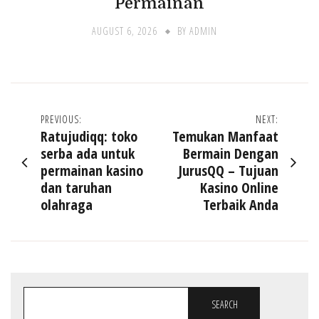
Permainan
AUGUST 6, 2026
BY
ADMIN
Post
PREVIOUS:
NEXT:
Ratujudiqq: toko
Temukan Manfaat
navigation
serba ada untuk
Bermain Dengan
permainan kasino
JurusQQ – Tujuan
dan taruhan
Kasino Online
olahraga
Terbaik Anda
SEARCH