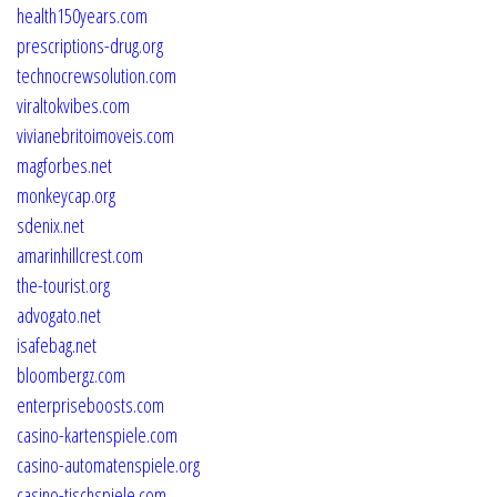
health150years.com
prescriptions-drug.org
technocrewsolution.com
viraltokvibes.com
vivianebritoimoveis.com
magforbes.net
monkeycap.org
sdenix.net
amarinhillcrest.com
the-tourist.org
advogato.net
isafebag.net
bloombergz.com
enterpriseboosts.com
casino-kartenspiele.com
casino-automatenspiele.org
casino-tischspiele.com