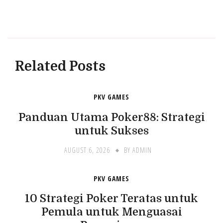
Related Posts
PKV GAMES
Panduan Utama Poker88: Strategi
untuk Sukses
AUGUST 6, 2026
BY
ADMIN
PKV GAMES
10 Strategi Poker Teratas untuk
Pemula untuk Menguasai