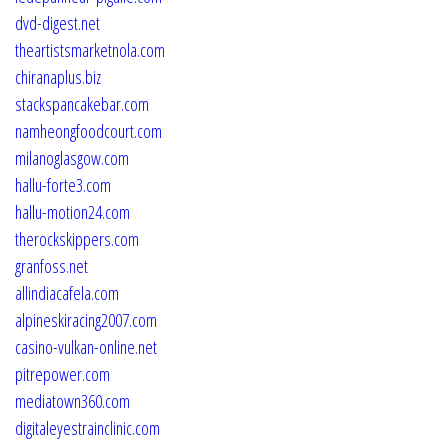
dvd-digest.net
theartistsmarketnola.com
chiranaplus.biz
stackspancakebar.com
namheongfoodcourt.com
milanoglasgow.com
hallu-forte3.com
hallu-motion24.com
therockskippers.com
granfoss.net
allindiacafela.com
alpineskiracing2007.com
casino-vulkan-online.net
pitrepower.com
mediatown360.com
digitaleyestrainclinic.com