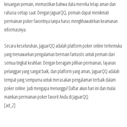
keuangan pemain, memastikan bahwa data mereka tetap aman dan
rahasia setiap saat. Dengan JaguarQQ, pemain dapat menikmati
permainan poker favoritnya tanpa harus mengkhawatirkan keamanan
informasinya.
Secara keseluruhan, JaguarQQ adalah platform poker online terkemuka
yang menawarkan pengalaman bermain fantastis untuk pemain dari
semua tingkat keahlian. Dengan beragam pilihan permainan, layanan
pelanggan yang sangat baik, dan platform yang aman, JaguarQQ adalah
tempat yang sempurna untuk merasakan pengalaman terbaik dalam
poker online. Jadi mengapa menunggu? Daftar akun hari ini dan mulai
mainkan permainan poker favorit Anda di JaguarQQ.
[ad_2]