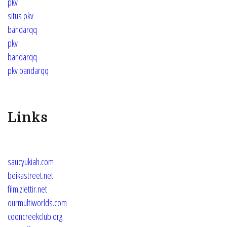
pkv
situs pkv
bandarqq
pkv
bandarqq
pkv bandarqq
Links
saucyukiah.com
beikastreet.net
filmizlettir.net
ourmultiworlds.com
cooncreekclub.org