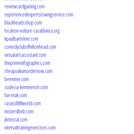
reviewcardgaming.com
experiencedexpertstowingservice.com
blackheadsshop.com
location-voiture-casablanca.org
kpaulbartelme.com
comedyclubofhiltonhead.com
virtualartsassistant.com
theprimeinfographics.com
cheapvaliumordernow.com
beenime.com
sodecia-kemmerich.com
fun-mak.com
casino888world.com
misterdbnb.com
jkmezcal.com
intervaltrainingexercises.com