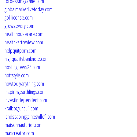
forbessmagazine.com
globalmarketlivetoday.com
gpl-license.com
grow2every.com
healthhousecare.com
healthkartreview.com
helpquitporn.com
highqualitybanknote.com
hostingnews24.com
hottstyle.com
howtodiyanything.com
inspiringearthlings.com
investindependent.com
kralbozguncu1.com
landscapinggainesvillefl.com
maisonhauturier.com
mascreator.com