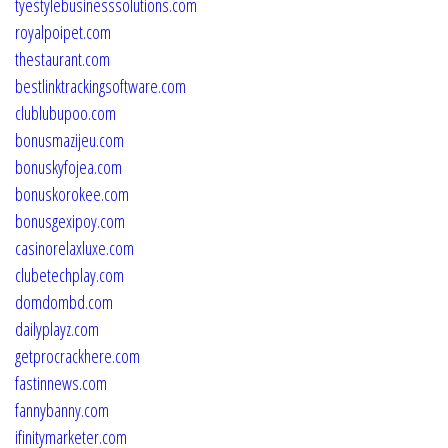
tyestylebusinesssolutions.com
royalpoipet.com
thestaurant.com
bestlinktrackingsoftware.com
clublubupoo.com
bonusmazijeu.com
bonuskyfojea.com
bonuskorokee.com
bonusgexipoy.com
casinorelaxluxe.com
clubetechplay.com
domdombd.com
dailyplayz.com
getprocrackhere.com
fastinnews.com
fannybanny.com
ifinitymarketer.com