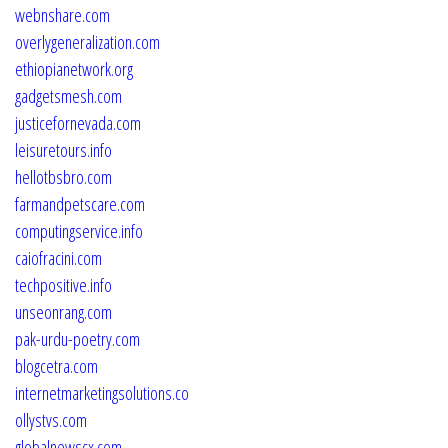
webnshare.com
overlygeneralization.com
ethiopianetwork.org
gadgetsmesh.com
justicefornevada.com
leisuretours.info
hellotbsbro.com
farmandpetscare.com
computingservice.info
caiofracini.com
techpositive.info
unseonrang.com
pak-urdu-poetry.com
blogcetra.com
internetmarketingsolutions.co
ollystvs.com
globalnewscx.com