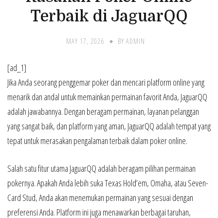
Terbaik di JaguarQQ
MAY 17, 2026
BY
ADMIN
[ad_1]
Jika Anda seorang penggemar poker dan mencari platform online yang
menarik dan andal untuk memainkan permainan favorit Anda, JaguarQQ
adalah jawabannya. Dengan beragam permainan, layanan pelanggan
yang sangat baik, dan platform yang aman, JaguarQQ adalah tempat yang
tepat untuk merasakan pengalaman terbaik dalam poker online.
Salah satu fitur utama JaguarQQ adalah beragam pilihan permainan
pokernya. Apakah Anda lebih suka Texas Hold’em, Omaha, atau Seven-
Card Stud, Anda akan menemukan permainan yang sesuai dengan
preferensi Anda. Platform ini juga menawarkan berbagai taruhan,