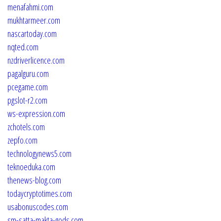
menafahmi.com
mukhtarmeer.com
nascartoday.com
nqted.com
nzdriverlicence.com
pagalguru.com
pcegame.com
pgslot-r2.com
ws-expression.com
zchotels.com
zepfo.com
technologynews5.com
teknoeduka.com
thenews-blog.com
todaycryptotimes.com
usabonuscodes.com
sm-satta-makta-gods.com