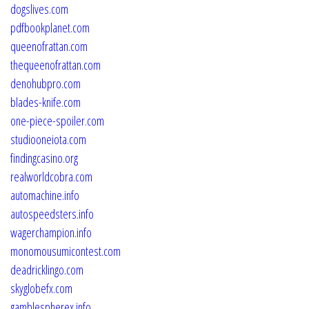
dogslives.com
pdfbookplanet.com
queenofrattan.com
thequeenofrattan.com
denohubpro.com
blades-knife.com
one-piece-spoiler.com
studiooneiota.com
findingcasino.org
realworldcobra.com
automachine.info
autospeedsters.info
wagerchampion.info
monomousumicontest.com
deadricklingo.com
skyglobefx.com
gamblespherex.info