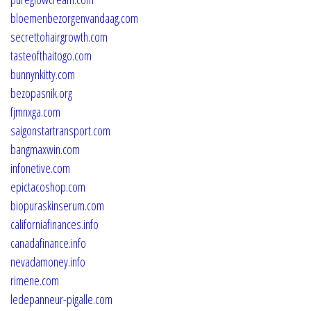
bloemenbezorgenvandaag.com
secrettohairgrowth.com
tasteofthaitogo.com
bunnynkitty.com
bezopasnik.org
fjmnxga.com
saigonstartransport.com
bangmaxwin.com
infonetive.com
epictacoshop.com
biopuraskinserum.com
californiafinances.info
canadafinance.info
nevadamoney.info
rimene.com
ledepanneur-pigalle.com