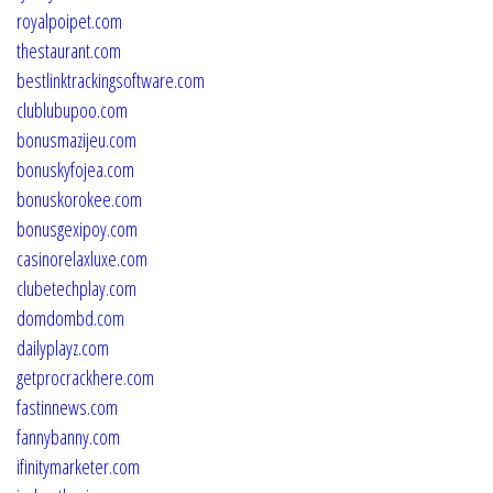
royalpoipet.com
thestaurant.com
bestlinktrackingsoftware.com
clublubupoo.com
bonusmazijeu.com
bonuskyfojea.com
bonuskorokee.com
bonusgexipoy.com
casinorelaxluxe.com
clubetechplay.com
domdombd.com
dailyplayz.com
getprocrackhere.com
fastinnews.com
fannybanny.com
ifinitymarketer.com