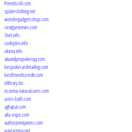
friendsroll.com
spiderclothing.net
wondergadgetsshop.com
seatgurunews.com
3net.info
codeplex.info
okena.info
akunidpropokerqq.com
bespokecardetailing.com
bestfriendscredit.com
elibrary.biz
eczema-naturalcures.com
astro-bath.com
aghapal.com
altu-expo.com
authorjennijames.com
viajearoma.net