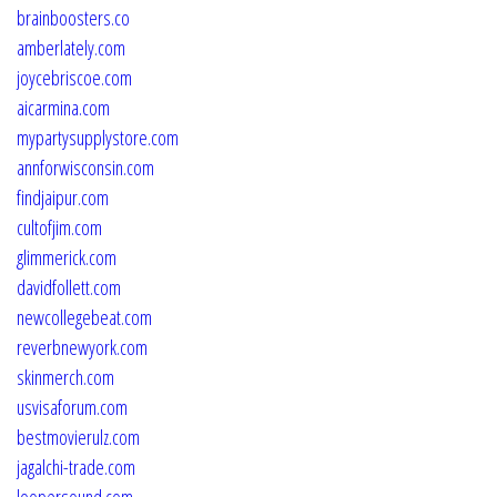
brainboosters.co
amberlately.com
joycebriscoe.com
aicarmina.com
mypartysupplystore.com
annforwisconsin.com
findjaipur.com
cultofjim.com
glimmerick.com
davidfollett.com
newcollegebeat.com
reverbnewyork.com
skinmerch.com
usvisaforum.com
bestmovierulz.com
jagalchi-trade.com
loopersound.com