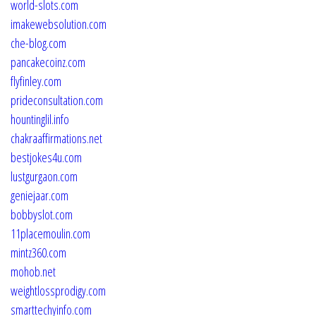
world-slots.com
imakewebsolution.com
che-blog.com
pancakecoinz.com
flyfinley.com
prideconsultation.com
hountinglil.info
chakraaffirmations.net
bestjokes4u.com
lustgurgaon.com
geniejaar.com
bobbyslot.com
11placemoulin.com
mintz360.com
mohob.net
weightlossprodigy.com
smarttechyinfo.com