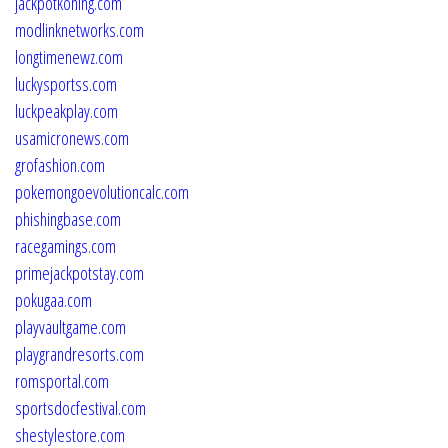
jackpotkoning.com
modlinknetworks.com
longtimenewz.com
luckysportss.com
luckpeakplay.com
usamicronews.com
grofashion.com
pokemongoevolutioncalc.com
phishingbase.com
racegamings.com
primejackpotstay.com
pokugaa.com
playvaultgame.com
playgrandresorts.com
romsportal.com
sportsdocfestival.com
shestylestore.com