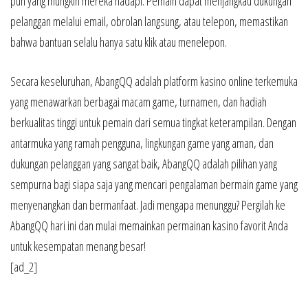
pun yang mungkin mereka hadapi. Pemain dapat menjangkau dukungan
pelanggan melalui email, obrolan langsung, atau telepon, memastikan
bahwa bantuan selalu hanya satu klik atau menelepon.
Secara keseluruhan, AbangQQ adalah platform kasino online terkemuka
yang menawarkan berbagai macam game, turnamen, dan hadiah
berkualitas tinggi untuk pemain dari semua tingkat keterampilan. Dengan
antarmuka yang ramah pengguna, lingkungan game yang aman, dan
dukungan pelanggan yang sangat baik, AbangQQ adalah pilihan yang
sempurna bagi siapa saja yang mencari pengalaman bermain game yang
menyenangkan dan bermanfaat. Jadi mengapa menunggu? Pergilah ke
AbangQQ hari ini dan mulai memainkan permainan kasino favorit Anda
untuk kesempatan menang besar!
[ad_2]