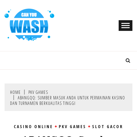
Skip
to
content
Temukan agen slot gacor dengan bonus terbesar untuk pemain baru.
AGEN SLOT GACOR
Dapatkan lebih banyak keuntungan dengan berbagai penawaran menarik
saat Anda bergabung.
DENGAN BONUS
TERBESAR UNTUK
PEMAIN BARU
HOME
PKV GAMES
ABANGQQ: SUMBER MASUK ANDA UNTUK PERMAINAN KASINO
DAN TURNAMEN BERKUALITAS TINGGI
CASINO ONLINE
PKV GAMES
SLOT GACOR