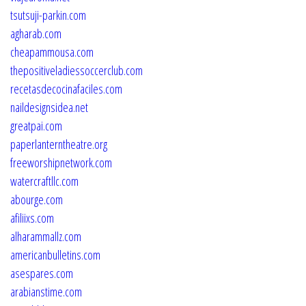
tsutsuji-parkin.com
agharab.com
cheapammousa.com
thepositiveladiessoccerclub.com
recetasdecocinafaciles.com
naildesignsidea.net
greatpai.com
paperlanterntheatre.org
freeworshipnetwork.com
watercraftllc.com
abourge.com
afiliixs.com
alharammallz.com
americanbulletins.com
asespares.com
arabianstime.com