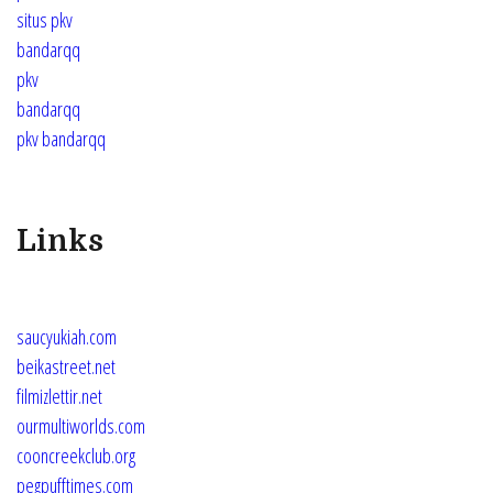
situs pkv
bandarqq
pkv
bandarqq
pkv bandarqq
Links
saucyukiah.com
beikastreet.net
filmizlettir.net
ourmultiworlds.com
cooncreekclub.org
pegpufftimes.com