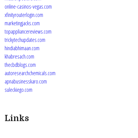
online-casinos-vegas.com
xfinityrouterlogin.com
marketingjacks.com
topappliancereviews.com
trickytechupdates.com
hindiabhimaan.com
khabresach.com
thecbdblogs.com
autoresearchchemicals.com
apnabusinesskaro.com
suleckiego.com
Links