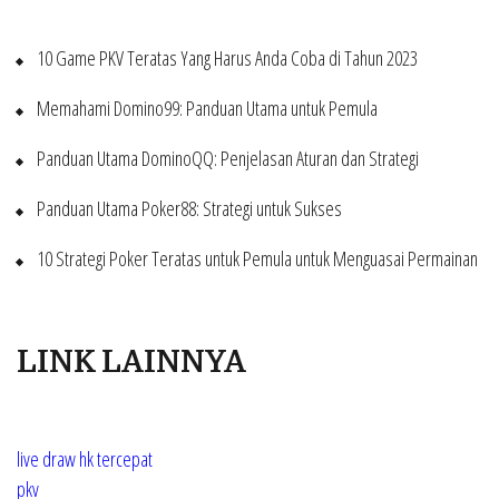
10 Game PKV Teratas Yang Harus Anda Coba di Tahun 2023
Memahami Domino99: Panduan Utama untuk Pemula
Panduan Utama DominoQQ: Penjelasan Aturan dan Strategi
Panduan Utama Poker88: Strategi untuk Sukses
10 Strategi Poker Teratas untuk Pemula untuk Menguasai Permainan
LINK LAINNYA
live draw hk tercepat
pkv