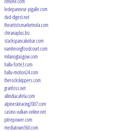
rimene.com
ledepanneur-pigalle.com
dvd-digest.net
theartistsmarketnola.com
chiranaplus.biz
stackspancakebar.com
namheongfoodcourt.com
milanoglasgow.com
hallu-forte3.com
hallu-motion24.com
therockskippers.com
granfoss.net
allindiacafela.com
alpineskiracing2007.com
casino-vulkan-online.net
pitrepower.com
mediatown360.com