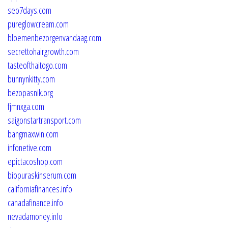
seo7days.com
pureglowcream.com
bloemenbezorgenvandaag.com
secrettohairgrowth.com
tasteofthaitogo.com
bunnynkitty.com
bezopasnik.org
fjmnxga.com
saigonstartransport.com
bangmaxwin.com
infonetive.com
epictacoshop.com
biopuraskinserum.com
californiafinances.info
canadafinance.info
nevadamoney.info