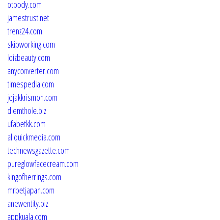
otbody.com
jamestrust.net
trenz24.com
skipworking.com
loizbeauty.com
anyconverter.com
timespedia.com
jejakkrismon.com
diemthole.biz
ufabetkk.com
allquickmedia.com
technewsgazette.com
pureglowfacecream.com
kingofherrings.com
mrbetjapan.com
anewentity.biz
appkuala.com