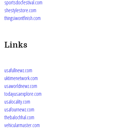
sportsdocfestival.com
shestylestore.com
thingsiwontfinish.com
Links
usafullnewz.com
uktimenetwork.com
usaworldnewz.com
todayusaexplore.com
usalocality.com
usafournewz.com
thebalochhal.com
vehicularmaster.com