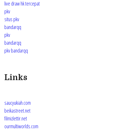
live draw hk tercepat
pkv
situs pkv
bandarqq
pkv
bandarqq
pkv bandarqq
Links
saucyukiah.com
beikastreet.net
filmizlettir.net
ourmultiworlds.com