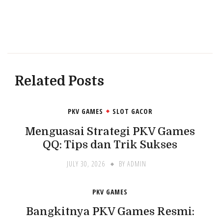
Related Posts
PKV GAMES
SLOT GACOR
Menguasai Strategi PKV Games
QQ: Tips dan Trik Sukses
JULY 30, 2026
BY
ADMIN
PKV GAMES
Bangkitnya PKV Games Resmi: