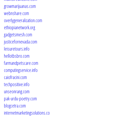
growmarijuanas.com
webnshare.com
overlygeneralization.com
ethiopianetwork.org
gadgetsmesh.com
justicefornevada.com
leisuretours.info
hellotbsbro.com
farmandpetscare.com
computingservice.info
caiofracini.com
techpositive.info
unseonrang.com
pak-urdu-poetry.com
blogcetra.com
internetmarketingsolutions.co