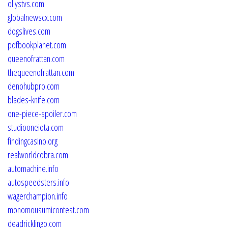
ollystvs.com
globalnewscx.com
dogslives.com
pdfbookplanet.com
queenofrattan.com
thequeenofrattan.com
denohubpro.com
blades-knife.com
one-piece-spoiler.com
studiooneiota.com
findingcasino.org
realworldcobra.com
automachine.info
autospeedsters.info
wagerchampion.info
monomousumicontest.com
deadricklingo.com