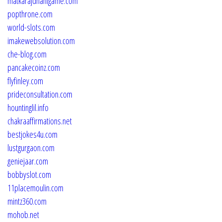
matkarajdhanigame.com
popthrone.com
world-slots.com
imakewebsolution.com
che-blog.com
pancakecoinz.com
flyfinley.com
prideconsultation.com
hountinglil.info
chakraaffirmations.net
bestjokes4u.com
lustgurgaon.com
geniejaar.com
bobbyslot.com
11placemoulin.com
mintz360.com
mohob.net