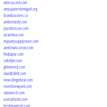
vibesaccent.com
ampajavierdemiguel.org
brainboosters.co
amberlately.com
joycebriscoe.com
aicarmina.com
mypartysupplystore.com
annforwisconsin.com
findjaipur.com
cultofjim.com
glimmerick.com
davidfollett.com
newcollegebeat.com
reverbnewyork.com
skinmerch.com
usvisaforum.com
bestmovierulz.com