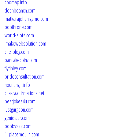
cbdmap.info
deanbeanxn.com
matkarajdhanigame.com
popthrone.com
world-slots.com
imakewebsolution.com
che-blog.com
pancakecoinz.com
flyfinley.com
prideconsultation.com
hountinglil.info
chakraaffirmations.net
bestjokes4u.com
lustgurgaon.com
geniejaar.com
bobbyslot.com
11placemoulin.com