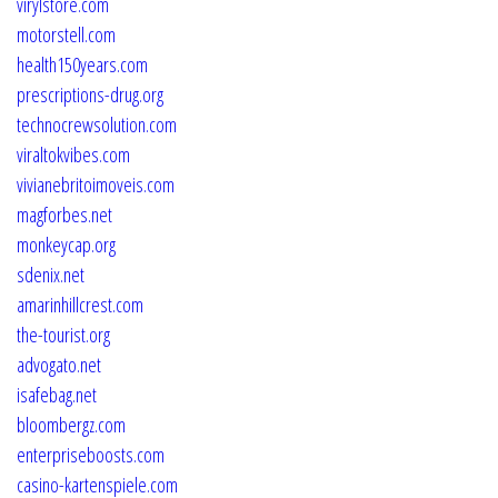
virylstore.com
motorstell.com
health150years.com
prescriptions-drug.org
technocrewsolution.com
viraltokvibes.com
vivianebritoimoveis.com
magforbes.net
monkeycap.org
sdenix.net
amarinhillcrest.com
the-tourist.org
advogato.net
isafebag.net
bloombergz.com
enterpriseboosts.com
casino-kartenspiele.com