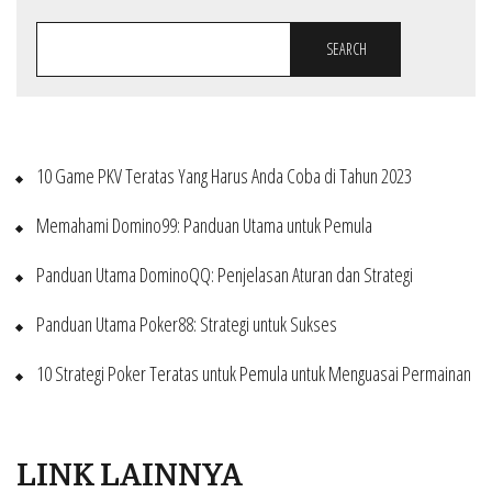
SEARCH
10 Game PKV Teratas Yang Harus Anda Coba di Tahun 2023
Memahami Domino99: Panduan Utama untuk Pemula
Panduan Utama DominoQQ: Penjelasan Aturan dan Strategi
Panduan Utama Poker88: Strategi untuk Sukses
10 Strategi Poker Teratas untuk Pemula untuk Menguasai Permainan
LINK LAINNYA