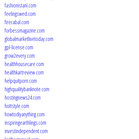
fashionistani.com
feelingswed.com
firecabal.com
forbessmagazine.com
globalmarketlivetoday.com
gpl-license.com
grow2every.com
healthhousecare.com
healthkartreview.com
helpquitporn.com
highqualitybanknote.com
hostingnews24.com
hottstyle.com
howtodiyanything.com
inspiringearthlings.com
investindependent.com