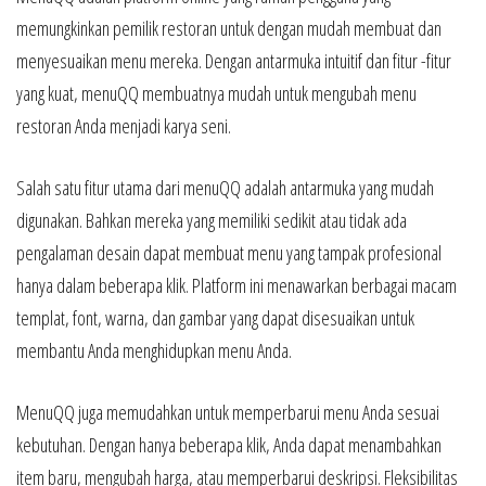
memungkinkan pemilik restoran untuk dengan mudah membuat dan
menyesuaikan menu mereka. Dengan antarmuka intuitif dan fitur -fitur
yang kuat, menuQQ membuatnya mudah untuk mengubah menu
restoran Anda menjadi karya seni.
Salah satu fitur utama dari menuQQ adalah antarmuka yang mudah
digunakan. Bahkan mereka yang memiliki sedikit atau tidak ada
pengalaman desain dapat membuat menu yang tampak profesional
hanya dalam beberapa klik. Platform ini menawarkan berbagai macam
templat, font, warna, dan gambar yang dapat disesuaikan untuk
membantu Anda menghidupkan menu Anda.
MenuQQ juga memudahkan untuk memperbarui menu Anda sesuai
kebutuhan. Dengan hanya beberapa klik, Anda dapat menambahkan
item baru, mengubah harga, atau memperbarui deskripsi. Fleksibilitas