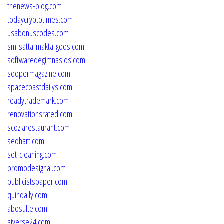
thenews-blog.com
todaycryptotimes.com
usabonuscodes.com
sm-satta-makta-gods.com
softwaredegimnasios.com
soopermagazine.com
spacecoastdailys.com
readytrademark.com
renovationsrated.com
scoziarestaurant.com
seohart.com
set-cleaning.com
promodesignai.com
publicistspaper.com
quindaily.com
abosulte.com
aiverse24.com