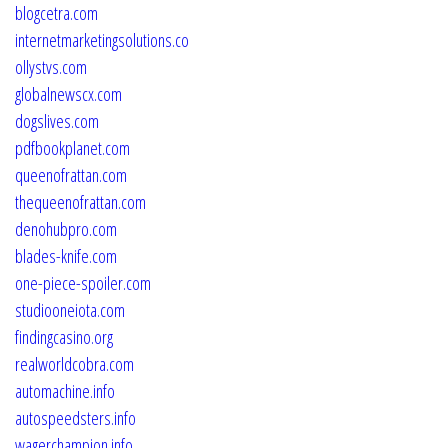
blogcetra.com
internetmarketingsolutions.co
ollystvs.com
globalnewscx.com
dogslives.com
pdfbookplanet.com
queenofrattan.com
thequeenofrattan.com
denohubpro.com
blades-knife.com
one-piece-spoiler.com
studiooneiota.com
findingcasino.org
realworldcobra.com
automachine.info
autospeedsters.info
wagerchampion.info