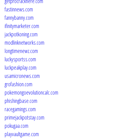
getprocrackhere.com
fastinnews.com
fannybanny.com
ifinitymarketer.com
jackpotkoning.com
modlinknetworks.com
longtimenewz.com
luckysportss.com
luckpeakplay.com
usamicronews.com
grofashion.com
pokemongoevolutioncalc.com
phishingbase.com
racegamings.com
primejackpotstay.com
pokugaa.com
playvaultgame.com