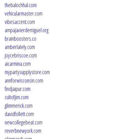
thebalochhal.com
vehicularmaster.com
vibesaccent.com
ampajavierdemiguel.org
brainboosters.co
amberlately.com
joycebriscoe.com
aicarmina.com
mypartysupplystore.com
annforwisconsin.com
findjaipur.com
cultofjim.com
glimmerick.com
davidfollett.com
newcollegebeat.com
reverbnewyork.com
skinmerch.com