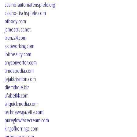
casino-automatenspiele.org
casino-tischspiele.com
otbody.com
jamestrust.net
trenz24.com
skipworking.com
loizbeauty.com
anyconverter.com
timespedia.com
jejakkrismon.com
diemthole.biz
ufabetkk.com
allquickmedia.com
technewsgazette.com
pureglowfacecream.com
kingofherrings.com
mrbetjapan.com