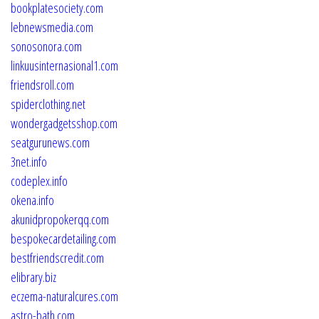
bookplatesociety.com
lebnewsmedia.com
sonosonora.com
linkuusinternasional1.com
friendsroll.com
spiderclothing.net
wondergadgetsshop.com
seatgurunews.com
3net.info
codeplex.info
okena.info
akunidpropokerqq.com
bespokecardetailing.com
bestfriendscredit.com
elibrary.biz
eczema-naturalcures.com
astro-bath.com