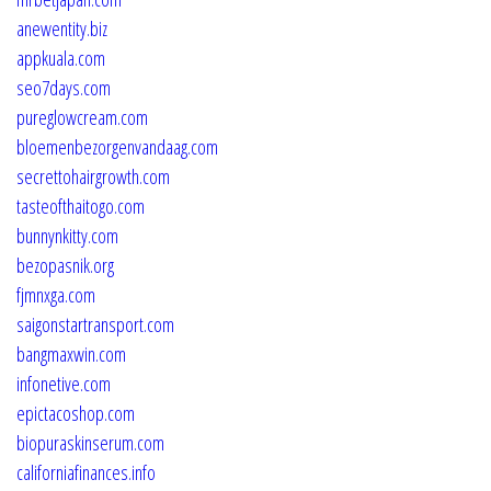
anewentity.biz
appkuala.com
seo7days.com
pureglowcream.com
bloemenbezorgenvandaag.com
secrettohairgrowth.com
tasteofthaitogo.com
bunnynkitty.com
bezopasnik.org
fjmnxga.com
saigonstartransport.com
bangmaxwin.com
infonetive.com
epictacoshop.com
biopuraskinserum.com
californiafinances.info