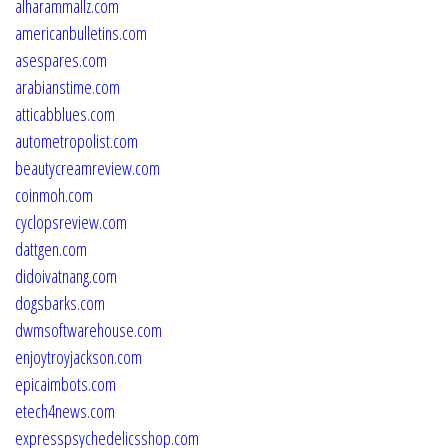
alharammallz.com
americanbulletins.com
asespares.com
arabianstime.com
atticabblues.com
autometropolist.com
beautycreamreview.com
coinmoh.com
cyclopsreview.com
dattgen.com
didoivatnang.com
dogsbarks.com
dwmsoftwarehouse.com
enjoytroyjackson.com
epicaimbots.com
etech4news.com
expresspsychedelicsshop.com