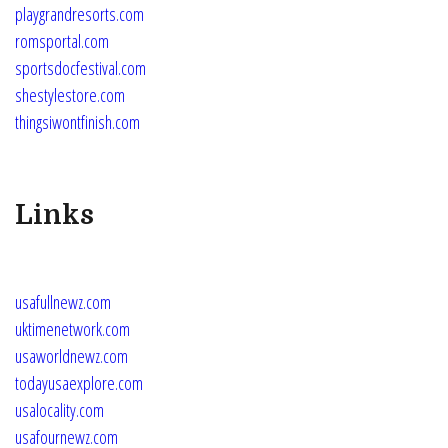
playgrandresorts.com
romsportal.com
sportsdocfestival.com
shestylestore.com
thingsiwontfinish.com
Links
usafullnewz.com
uktimenetwork.com
usaworldnewz.com
todayusaexplore.com
usalocality.com
usafournewz.com