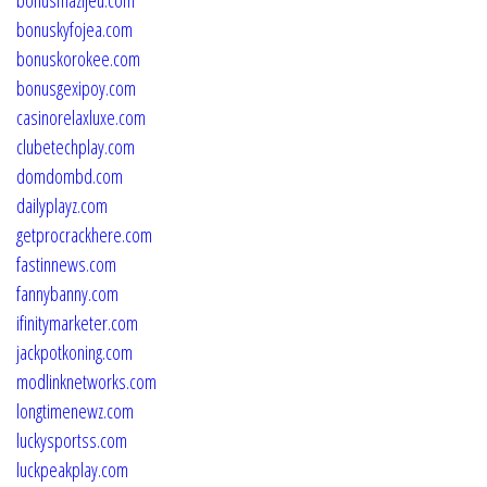
bonuskyfojea.com
bonuskorokee.com
bonusgexipoy.com
casinorelaxluxe.com
clubetechplay.com
domdombd.com
dailyplayz.com
getprocrackhere.com
fastinnews.com
fannybanny.com
ifinitymarketer.com
jackpotkoning.com
modlinknetworks.com
longtimenewz.com
luckysportss.com
luckpeakplay.com