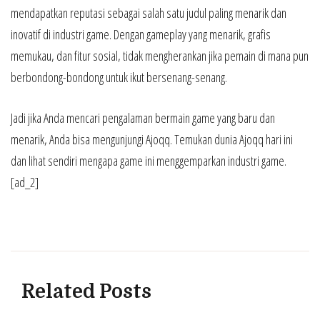
mendapatkan reputasi sebagai salah satu judul paling menarik dan
inovatif di industri game. Dengan gameplay yang menarik, grafis
memukau, dan fitur sosial, tidak mengherankan jika pemain di mana pun
berbondong-bondong untuk ikut bersenang-senang.
Jadi jika Anda mencari pengalaman bermain game yang baru dan
menarik, Anda bisa mengunjungi Ajoqq. Temukan dunia Ajoqq hari ini
dan lihat sendiri mengapa game ini menggemparkan industri game.
[ad_2]
Related Posts