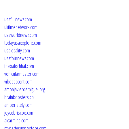
usafullnewz.com
uktimenetwork.com
usaworldnewz.com
todayusaexplore.com
usalocality.com
usafournewz.com
thebalochhal.com
vehicularmaster.com
vibesaccent.com
ampajavierdemiguel.org
brainboosters.co
amberlately.com
joycebriscoe.com
aicarmina.com
mypartysupplystore.com