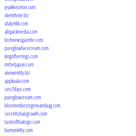
jejakkrismon.com
diemthole.biz
ufabetkk.com
allquickmedia.com
technewsgazette.com
pureglowfacecream.com
kingofherrings.com
mrbetjapan.com
anewentity.biz
appkuala.com
seo7days.com
pureglowcream.com
bloemenbezorgenvandaag.com
secrettohairgrowth.com
tasteofthaitogo.com
bunnynkitty.com