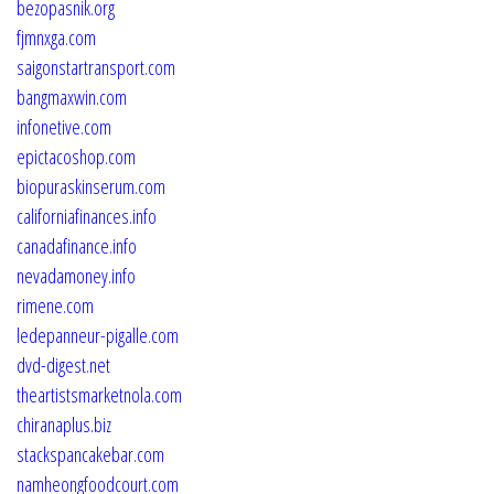
bezopasnik.org
fjmnxga.com
saigonstartransport.com
bangmaxwin.com
infonetive.com
epictacoshop.com
biopuraskinserum.com
californiafinances.info
canadafinance.info
nevadamoney.info
rimene.com
ledepanneur-pigalle.com
dvd-digest.net
theartistsmarketnola.com
chiranaplus.biz
stackspancakebar.com
namheongfoodcourt.com