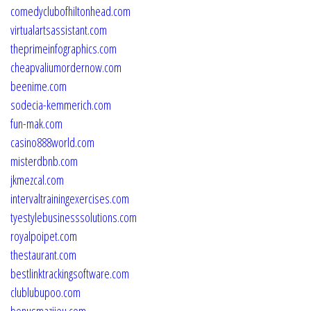
comedyclubofhiltonhead.com
virtualartsassistant.com
theprimeinfographics.com
cheapvaliumordernow.com
beenime.com
sodecia-kemmerich.com
fun-mak.com
casino888world.com
misterdbnb.com
jkmezcal.com
intervaltrainingexercises.com
tyestylebusinesssolutions.com
royalpoipet.com
thestaurant.com
bestlinktrackingsoftware.com
clublubupoo.com
bonusmazijeu.com