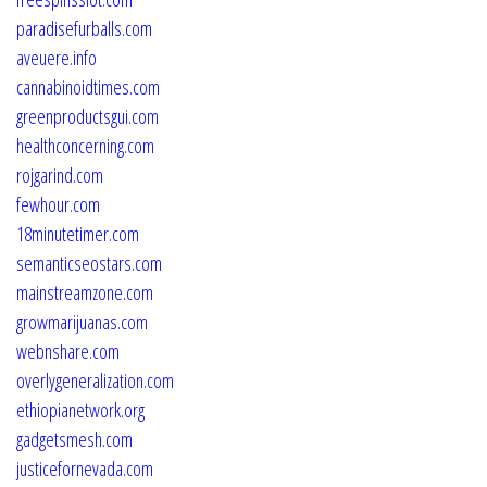
paradisefurballs.com
aveuere.info
cannabinoidtimes.com
greenproductsgui.com
healthconcerning.com
rojgarind.com
fewhour.com
18minutetimer.com
semanticseostars.com
mainstreamzone.com
growmarijuanas.com
webnshare.com
overlygeneralization.com
ethiopianetwork.org
gadgetsmesh.com
justicefornevada.com