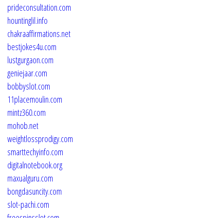
prideconsultation.com
hountinglil.info
chakraaffirmations.net
bestjokes4u.com
lustgurgaon.com
geniejaar.com
bobbyslot.com
11placemoulin.com
mintz360.com
mohob.net
weightlossprodigy.com
smarttechyinfo.com
digitalnotebook.org
maxualguru.com
bongdasuncity.com
slot-pachi.com
freespinsslot.com