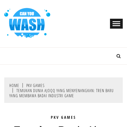
Skip
to
content
Temukan agen slot gacor dengan bonus terbesar untuk pemain baru.
AGEN SLOT GACOR
Dapatkan lebih banyak keuntungan dengan berbagai penawaran menarik
saat Anda bergabung.
DENGAN BONUS
TERBESAR UNTUK
PEMAIN BARU
HOME
PKV GAMES
TEMUKAN DUNIA AJOQQ YANG MENYENANGKAN: TREN BARU
YANG MEMBAWA BADAI INDUSTRI GAME
PKV GAMES