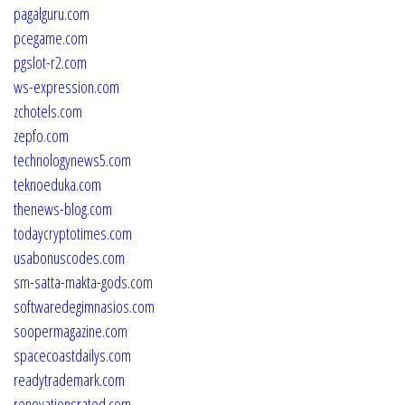
pagalguru.com
pcegame.com
pgslot-r2.com
ws-expression.com
zchotels.com
zepfo.com
technologynews5.com
teknoeduka.com
thenews-blog.com
todaycryptotimes.com
usabonuscodes.com
sm-satta-makta-gods.com
softwaredegimnasios.com
soopermagazine.com
spacecoastdailys.com
readytrademark.com
renovationsrated.com