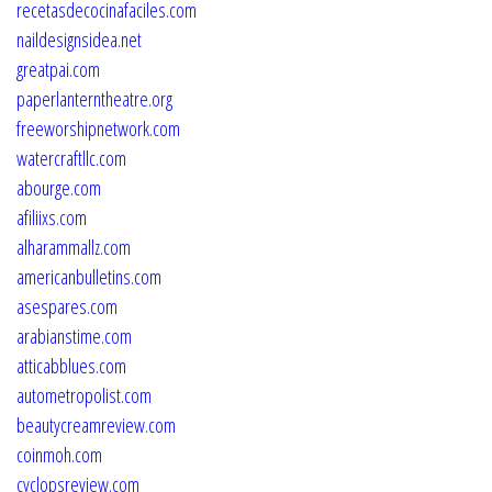
recetasdecocinafaciles.com
naildesignsidea.net
greatpai.com
paperlanterntheatre.org
freeworshipnetwork.com
watercraftllc.com
abourge.com
afiliixs.com
alharammallz.com
americanbulletins.com
asespares.com
arabianstime.com
atticabblues.com
autometropolist.com
beautycreamreview.com
coinmoh.com
cyclopsreview.com