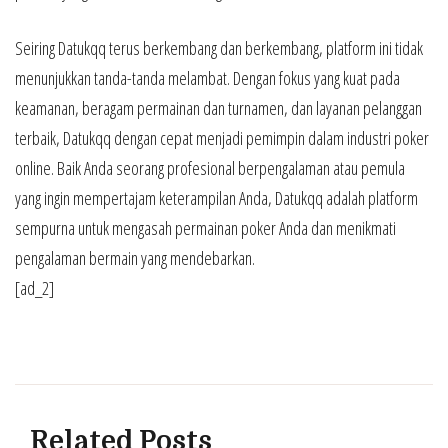
Seiring Datukqq terus berkembang dan berkembang, platform ini tidak
menunjukkan tanda-tanda melambat. Dengan fokus yang kuat pada
keamanan, beragam permainan dan turnamen, dan layanan pelanggan
terbaik, Datukqq dengan cepat menjadi pemimpin dalam industri poker
online. Baik Anda seorang profesional berpengalaman atau pemula
yang ingin mempertajam keterampilan Anda, Datukqq adalah platform
sempurna untuk mengasah permainan poker Anda dan menikmati
pengalaman bermain yang mendebarkan.
[ad_2]
Related Posts