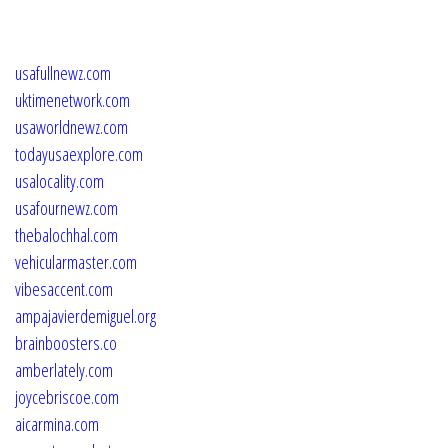
usafullnewz.com
uktimenetwork.com
usaworldnewz.com
todayusaexplore.com
usalocality.com
usafournewz.com
thebalochhal.com
vehicularmaster.com
vibesaccent.com
ampajavierdemiguel.org
brainboosters.co
amberlately.com
joycebriscoe.com
aicarmina.com