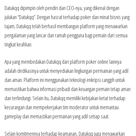
Datukqq dipimpin oleh pendiri dan CEO-nya, yang dikenal dengan
julukan “Datukqq”. Dengan hasrat terhadap poker dan minat bisnis yang
tajam, Datukqq telah berhasil membangun platform yang menawarkan
pengalaman yang lancar dan ramah pengguna bagi pemain dari semua
tingkat keahlian.
Apa yang membedakan Datukqq dari platform poker online lainnya
adalah dedikasinya untuk menyediakan lingkungan permainan yang adil
dan aman. Platform ini menggunakan teknologi enkripsi canggih untuk
memastikan bahwa informasi pribadi dan keuangan pemain tetap aman
dan terlindungi. Selain itu, Datukqq memiliki kebijakan ketat terhadap
kecurangan dan mempekerjakan tim moderator untuk memantau
gameplay dan memastikan permainan yang adil setiap saat.
Selain komitmennya terhadap keamanan, Datukqq juga menawarkan