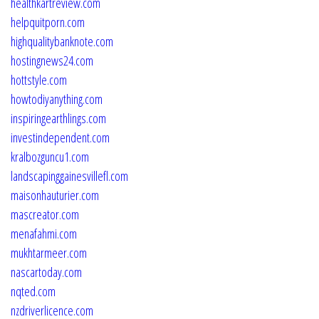
healthkartreview.com
helpquitporn.com
highqualitybanknote.com
hostingnews24.com
hottstyle.com
howtodiyanything.com
inspiringearthlings.com
investindependent.com
kralbozguncu1.com
landscapinggainesvillefl.com
maisonhauturier.com
mascreator.com
menafahmi.com
mukhtarmeer.com
nascartoday.com
nqted.com
nzdriverlicence.com