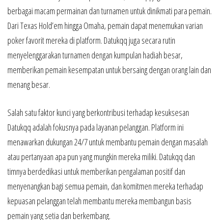
berbagai macam permainan dan turnamen untuk dinikmati para pemain.
Dari Texas Hold’em hingga Omaha, pemain dapat menemukan varian
poker favorit mereka di platform. Datukqq juga secara rutin
menyelenggarakan turnamen dengan kumpulan hadiah besar,
memberikan pemain kesempatan untuk bersaing dengan orang lain dan
menang besar.
Salah satu faktor kunci yang berkontribusi terhadap kesuksesan
Datukqq adalah fokusnya pada layanan pelanggan. Platform ini
menawarkan dukungan 24/7 untuk membantu pemain dengan masalah
atau pertanyaan apa pun yang mungkin mereka miliki. Datukqq dan
timnya berdedikasi untuk memberikan pengalaman positif dan
menyenangkan bagi semua pemain, dan komitmen mereka terhadap
kepuasan pelanggan telah membantu mereka membangun basis
pemain yang setia dan berkembang.