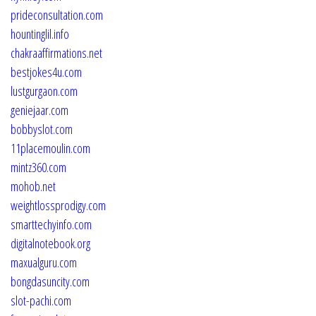
prideconsultation.com
hountinglil.info
chakraaffirmations.net
bestjokes4u.com
lustgurgaon.com
geniejaar.com
bobbyslot.com
11placemoulin.com
mintz360.com
mohob.net
weightlossprodigy.com
smarttechyinfo.com
digitalnotebook.org
maxualguru.com
bongdasuncity.com
slot-pachi.com