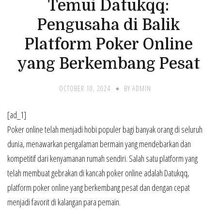
Temui Datukqq:
Pengusaha di Balik
Platform Poker Online
yang Berkembang Pesat
OCTOBER 10, 2024
BY
ADMIN
[ad_1]
Poker online telah menjadi hobi populer bagi banyak orang di seluruh
dunia, menawarkan pengalaman bermain yang mendebarkan dan
kompetitif dari kenyamanan rumah sendiri. Salah satu platform yang
telah membuat gebrakan di kancah poker online adalah Datukqq,
platform poker online yang berkembang pesat dan dengan cepat
menjadi favorit di kalangan para pemain.