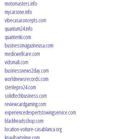
motomasters.info
mycarzone.info
vibecasaconcepts.com
quantum24.info
quantenki.com
businessmagazineusa.com
medicwellcare.com
vidsmall.com
businessnews2day.com
worldnewsrecords.com
sterilepro24.com
solidtechbusiness.com
reviewcardgaming.com
experiencedexpertstowingservice.com
blackheadsshop.com
location-voiture-casablanca.org
kpaulbartelme.com