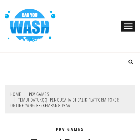
Skip
to
content
Temukan agen slot gacor dengan bonus terbesar untuk pemain baru.
AGEN SLOT GACOR
Dapatkan lebih banyak keuntungan dengan berbagai penawaran menarik
saat Anda bergabung.
DENGAN BONUS
TERBESAR UNTUK
PEMAIN BARU
HOME
PKV GAMES
TEMUI DATUKQQ: PENGUSAHA DI BALIK PLATFORM POKER
ONLINE YANG BERKEMBANG PESAT
PKV GAMES