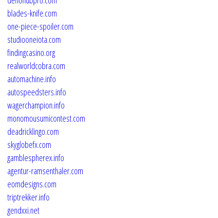
blades-knife.com
one-piece-spoiler.com
studiooneiota.com
findingcasino.org
realworldcobra.com
automachine.info
autospeedsters.info
wagerchampion.info
monomousumicontest.com
deadricklingo.com
skyglobefx.com
gamblespherex.info
agentur-ramsenthaler.com
eomdesigns.com
triptrekker.info
gendxxi.net