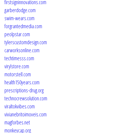
firstsigninnovations.com
garberdodge.com
swim-wears.com
forgrantedmedia.com
peolpstar.com
tylerscustomdesign.com
carworksonline.com
techtimesss.com
virylstore.com
motorstell.com
health150years.com
prescriptions-drug.org
technocrewsolution.com
viraltokvibes.com
vivianebritoimoveis.com
magforbes.net
monkeycap.org