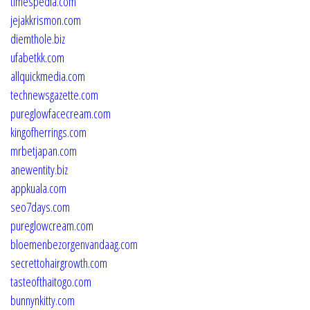
timespedia.com
jejakkrismon.com
diemthole.biz
ufabetkk.com
allquickmedia.com
technewsgazette.com
pureglowfacecream.com
kingofherrings.com
mrbetjapan.com
anewentity.biz
appkuala.com
seo7days.com
pureglowcream.com
bloemenbezorgenvandaag.com
secrettohairgrowth.com
tasteofthaitogo.com
bunnynkitty.com