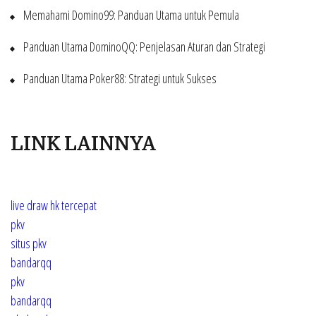
Memahami Domino99: Panduan Utama untuk Pemula
Panduan Utama DominoQQ: Penjelasan Aturan dan Strategi
Panduan Utama Poker88: Strategi untuk Sukses
LINK LAINNYA
live draw hk tercepat
pkv
situs pkv
bandarqq
pkv
bandarqq