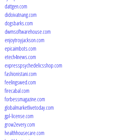
dattgen.com
didoivatnang.com
dogsbarks.com
dwmsoftwarehouse.com
enjoytroyjackson.com
epicaimbots.com
etech4news.com
expresspsychedelicsshop.com
fashionistani.com
feelingswed.com
firecabal.com
forbessmagazine.com
globalmarketlivetoday.com
gpl-license.com
grow2every.com
healthhousecare.com