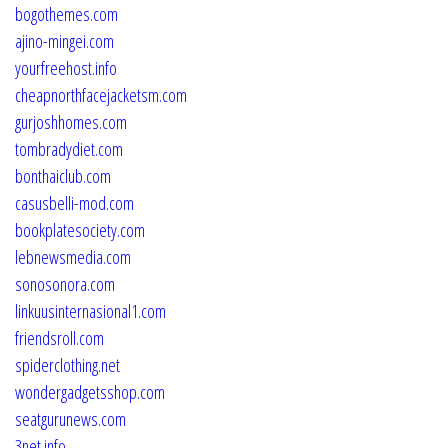
bogothemes.com
ajino-mingei.com
yourfreehost.info
cheapnorthfacejacketsm.com
gurjoshhomes.com
tombradydiet.com
bonthaiclub.com
casusbelli-mod.com
bookplatesociety.com
lebnewsmedia.com
sonosonora.com
linkuusinternasional1.com
friendsroll.com
spiderclothing.net
wondergadgetsshop.com
seatgurunews.com
3net.info