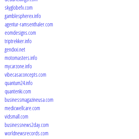
skyglobefx.com
gamblespherex.info
agentur-ramsenthaler.com
eomdesigns.com
triptrekker.info
gendxxi.net
motomasters.info
mycarzone.info
vibecasaconcepts.com
quantum24.info
quantenki.com
businessmagazineusa.com
medicwellcare.com
vidsmall.com
businessnews2day.com
worldnewsrecords.com