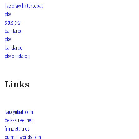
live draw hk tercepat
pkv
situs pkv
bandarqq
pkv
bandarqq
pkv bandarqq
Links
saucyukiah.com
beikastreet.net
filmizlettir.net
ourmultiworlds.com