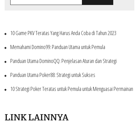
10 Game PKV Teratas Yang Harus Anda Coba di Tahun 2023
Memahami Domino99: Panduan Utama untuk Pemula
Panduan Utama DominoQQ: Penjelasan Aturan dan Strategi
Panduan Utama Poker88: Strategi untuk Sukses
10 Strategi Poker Teratas untuk Pemula untuk Menguasai Permainan
LINK LAINNYA