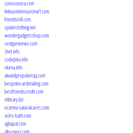
sonosonora.com
linkuusinternasional1.com
friendsroll.com
spiderclothing.net
wondergadgetsshop.com
seatgurunews.com
3net.info
codeplex.info
okena.info
akunidpropokerqq.com
bespokecardetailing.com
bestfriendscredit.com
elibrary.biz
eczema-naturalcures.com
astro-bath.com
aghapal.com
altu-expo.com