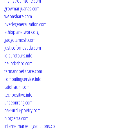
mainstreamzone.com
growmarijuanas.com
webnshare.com
overlygeneralization.com
ethiopianetwork.org
gadgetsmesh.com
justicefornevada.com
leisuretours.info
hellotbsbro.com
farmandpetscare.com
computingservice.info
caiofracini.com
techpositive.info
unseonrang.com
pak-urdu-poetry.com
blogcetra.com
internetmarketingsolutions.co