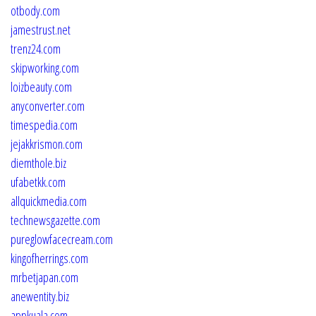
otbody.com
jamestrust.net
trenz24.com
skipworking.com
loizbeauty.com
anyconverter.com
timespedia.com
jejakkrismon.com
diemthole.biz
ufabetkk.com
allquickmedia.com
technewsgazette.com
pureglowfacecream.com
kingofherrings.com
mrbetjapan.com
anewentity.biz
appkuala.com