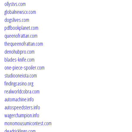
ollystvs.com
globalnewscx.com
dogslives.com
pdfbookplanet.com
queenofrattan.com
thequeenofrattan.com
denohubpro.com
blades-knife.com
one-piece-spoiler.com
studiooneiota.com
findingcasino.org
realworldcobra.com
automachine.info
autospeedsters.info
wagerchampion.info
monomousumicontest.com
deadricklingo.com