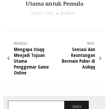
Utama untuk Pemula
AUGUST 7, 2026
BY
ADMIN
Post
PREVIOUS:
NEXT:
Mengapa Ituqq
Sensasi dan
navigation
Menjadi Tujuan
Keuntungan
Utama
Bermain Poker di
Penggemar Game
Asikqq
Online
SEARCH