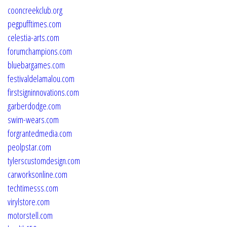
cooncreekclub.org
pegpufftimes.com
celestia-arts.com
forumchampions.com
bluebargames.com
festivaldelamalou.com
firstsigninnovations.com
garberdodge.com
swim-wears.com
forgrantedmedia.com
peolpstar.com
tylerscustomdesign.com
carworksonline.com
techtimesss.com
virylstore.com
motorstell.com