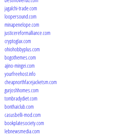
jagalchi-trade.com
loopersound.com
minapenelope.com
justicereformalliance.com
cryptoglax.com
ohiohobbyplus.com
bogothemes.com
ajino-mingei.com
yourfreehost.info
cheapnorthfacejacketsm.com
gurjoshhomes.com
tombradydiet.com
bonthaiclub.com
casusbelli-mod.com
bookplatesociety.com
lebnewsmedia.com