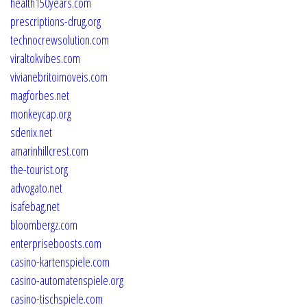
health150years.com
prescriptions-drug.org
technocrewsolution.com
viraltokvibes.com
vivianebritoimoveis.com
magforbes.net
monkeycap.org
sdenix.net
amarinhillcrest.com
the-tourist.org
advogato.net
isafebag.net
bloombergz.com
enterpriseboosts.com
casino-kartenspiele.com
casino-automatenspiele.org
casino-tischspiele.com