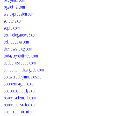
pgslot-r2.com
ws-expression.com
zchotels.com
zepfo.com
technologynews5.com
teknoeduka.com
thenews-blog.com
todaycryptotimes.com
usabonuscodes.com
sm-satta-makta-gods.com
softwaredegimnasios.com
soopermagazine.com
spacecoastdailys.com
readytrademark.com
renovationsrated.com
scoziarestaurant.com