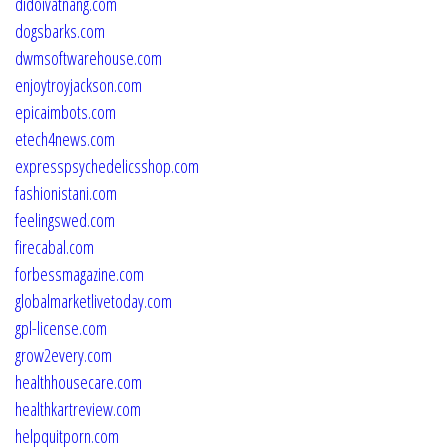
didoivatnang.com
dogsbarks.com
dwmsoftwarehouse.com
enjoytroyjackson.com
epicaimbots.com
etech4news.com
expresspsychedelicsshop.com
fashionistani.com
feelingswed.com
firecabal.com
forbessmagazine.com
globalmarketlivetoday.com
gpl-license.com
grow2every.com
healthhousecare.com
healthkartreview.com
helpquitporn.com