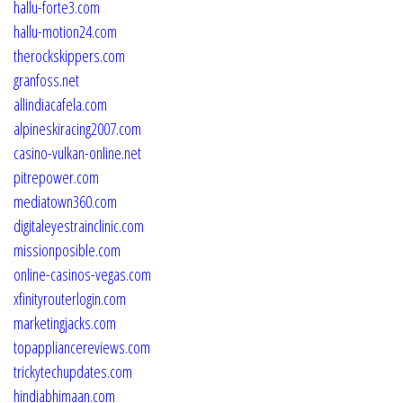
hallu-forte3.com
hallu-motion24.com
therockskippers.com
granfoss.net
allindiacafela.com
alpineskiracing2007.com
casino-vulkan-online.net
pitrepower.com
mediatown360.com
digitaleyestrainclinic.com
missionposible.com
online-casinos-vegas.com
xfinityrouterlogin.com
marketingjacks.com
topappliancereviews.com
trickytechupdates.com
hindiabhimaan.com