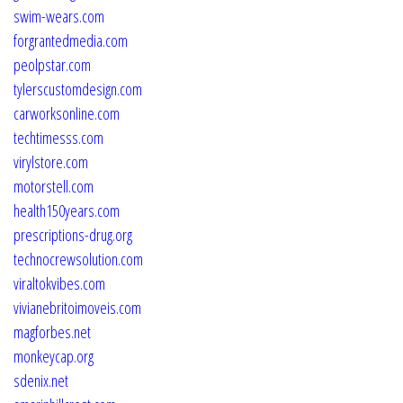
swim-wears.com
forgrantedmedia.com
peolpstar.com
tylerscustomdesign.com
carworksonline.com
techtimesss.com
virylstore.com
motorstell.com
health150years.com
prescriptions-drug.org
technocrewsolution.com
viraltokvibes.com
vivianebritoimoveis.com
magforbes.net
monkeycap.org
sdenix.net