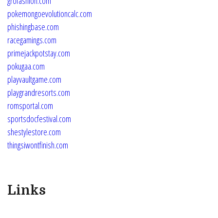
grofashion.com
pokemongoevolutioncalc.com
phishingbase.com
racegamings.com
primejackpotstay.com
pokugaa.com
playvaultgame.com
playgrandresorts.com
romsportal.com
sportsdocfestival.com
shestylestore.com
thingsiwontfinish.com
Links