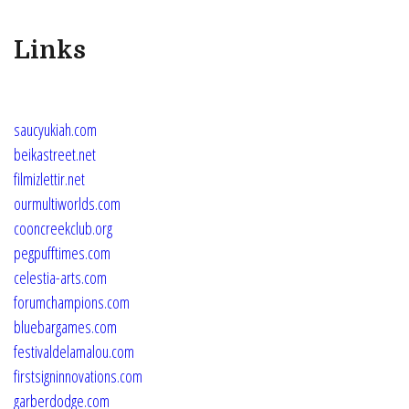
Links
saucyukiah.com
beikastreet.net
filmizlettir.net
ourmultiworlds.com
cooncreekclub.org
pegpufftimes.com
celestia-arts.com
forumchampions.com
bluebargames.com
festivaldelamalou.com
firstsigninnovations.com
garberdodge.com