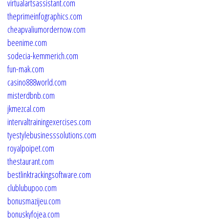
virtualartsassistant.com
theprimeinfographics.com
cheapvaliumordernow.com
beenime.com
sodecia-kemmerich.com
fun-mak.com
casino888world.com
misterdbnb.com
jkmezcal.com
intervaltrainingexercises.com
tyestylebusinesssolutions.com
royalpoipet.com
thestaurant.com
bestlinktrackingsoftware.com
clublubupoo.com
bonusmazijeu.com
bonuskyfojea.com