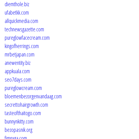
diemthole.biz
ufabetkk.com
allquickmedia.com
technewsgazette.com
pureglowfacecream.com
kingofherrings.com
mrbetjapan.com
anewentity.biz
appkuala.com
seo7days.com
pureglowcream.com
bloemenbezorgenvandaag.com
secrettohairgrowth.com
tasteofthaitogo.com
bunnynkitty.com
bezopasnik.org
fjmnxga.com