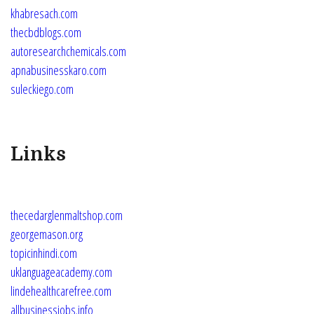
khabresach.com
thecbdblogs.com
autoresearchchemicals.com
apnabusinesskaro.com
suleckiego.com
Links
thecedarglenmaltshop.com
georgemason.org
topicinhindi.com
uklanguageacademy.com
lindehealthcarefree.com
allbusinessjobs.info