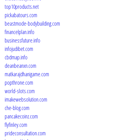
top10products.net
pickabatours.com
beastmode-bodybuilding.com
financelplan.info
businessfuture.info
infojudibet.com
cbdmap.info
deanbeanxn.com
matkarajdhanigame.com
popthrone.com
world-slots.com
imakewebsolution.com
che-blog.com
pancakecoinz.com
flyfinley.com
prideconsultation.com