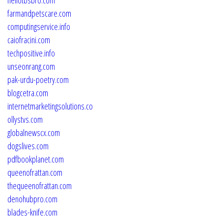
farmandpetscare.com
computingservice.info
caiofracini.com
techpositive.info
unseonrang.com
pak-urdu-poetry.com
blogcetra.com
internetmarketingsolutions.co
ollystvs.com
globalnewscx.com
dogslives.com
pdfbookplanet.com
queenofrattan.com
thequeenofrattan.com
denohubpro.com
blades-knife.com