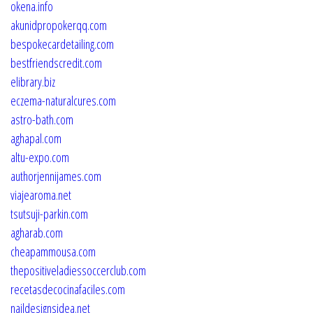
okena.info
akunidpropokerqq.com
bespokecardetailing.com
bestfriendscredit.com
elibrary.biz
eczema-naturalcures.com
astro-bath.com
aghapal.com
altu-expo.com
authorjennijames.com
viajearoma.net
tsutsuji-parkin.com
agharab.com
cheapammousa.com
thepositiveladiessoccerclub.com
recetasdecocinafaciles.com
naildesignsidea.net