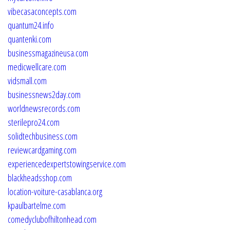
vibecasaconcepts.com
quantum24.info
quantenki.com
businessmagazineusa.com
medicwellcare.com
vidsmall.com
businessnews2day.com
worldnewsrecords.com
sterilepro24.com
solidtechbusiness.com
reviewcardgaming.com
experiencedexpertstowingservice.com
blackheadsshop.com
location-voiture-casablanca.org
kpaulbartelme.com
comedyclubofhiltonhead.com