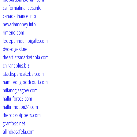
californiafinances.info
canadafinance.info
nevadamoney.info
rimene.com
ledepanneur-pigalle.com
dvd-digest.net
theartistsmarketnola.com
chiranaplus.biz
stackspancakebar.com
namheongfoodcourt.com
milanoglasgow.com
hallu-forte3.com
hallu-motion24.com
therockskippers.com
granfoss.net
allindiacafela.com