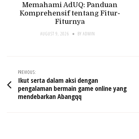
Memahami AdUQ: Panduan
Komprehensif tentang Fitur-
Fiturnya
AUGUST 9, 2026
BY
ADMIN
Post
PREVIOUS:
Ikut serta dalam aksi dengan
navigation
pengalaman bermain game online yang
mendebarkan Abangqq