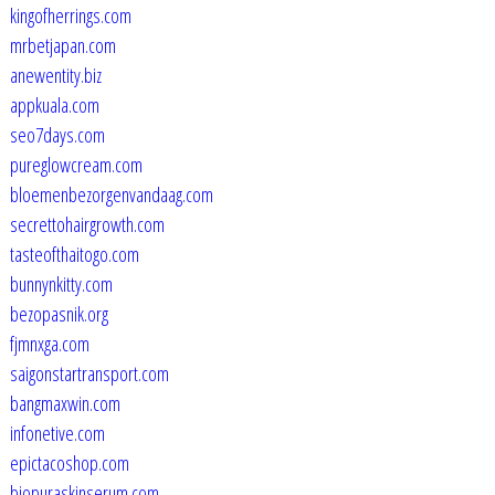
kingofherrings.com
mrbetjapan.com
anewentity.biz
appkuala.com
seo7days.com
pureglowcream.com
bloemenbezorgenvandaag.com
secrettohairgrowth.com
tasteofthaitogo.com
bunnynkitty.com
bezopasnik.org
fjmnxga.com
saigonstartransport.com
bangmaxwin.com
infonetive.com
epictacoshop.com
biopuraskinserum.com