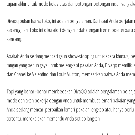
tujuan akhir untuk mode kelas atas dan potongan-potongan indah yang ak
Divaqq bukan hanya toko, ini adalah pengalaman. Dari saat Anda berjala
kecanggihan. Toko ini dikuratori dengan indah dengan tren mode terbaru
kencang.
Apakah Anda sedang mencari gaun show-stopping untuk acara khusus, pe
tangan yang penuh gaya untuk melengkapi pakaian Anda, Divaqq memilik
dan Chanel ke Valentino dan Louis Vuitton, memastikan bahwa Anda memili
Tapi yang benar -benar membedakan DivaQQ adalah pengalaman belanja ya
mode dan akan bekerja dengan Anda untuk membuat lemari pakaian yang 
Anda sedang mencari perbaikan lemari pakaian lengkap atau hanya per
tertentu, mereka akan memandu Anda setiap langkah.