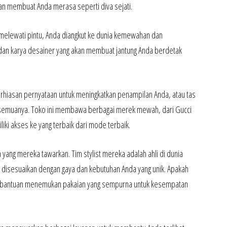
an membuat Anda merasa seperti diva sejati.
n melewati pintu, Anda diangkut ke dunia kemewahan dan
 dan karya desainer yang akan membuat jantung Anda berdetak
rhiasan pernyataan untuk meningkatkan penampilan Anda, atau tas
i semuanya. Toko ini membawa berbagai merek mewah, dari Gucci
ki akses ke yang terbaik dari mode terbaik.
ng mereka tawarkan. Tim stylist mereka adalah ahli di dunia
disesuaikan dengan gaya dan kebutuhan Anda yang unik. Apakah
lu bantuan menemukan pakaian yang sempurna untuk kesempatan