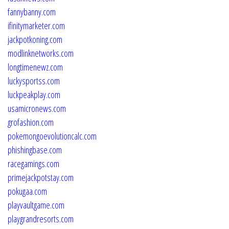
fannybanny.com
ifinitymarketer.com
jackpotkoning.com
modlinknetworks.com
longtimenewz.com
luckysportss.com
luckpeakplay.com
usamicronews.com
grofashion.com
pokemongoevolutioncalc.com
phishingbase.com
racegamings.com
primejackpotstay.com
pokugaa.com
playvaultgame.com
playgrandresorts.com