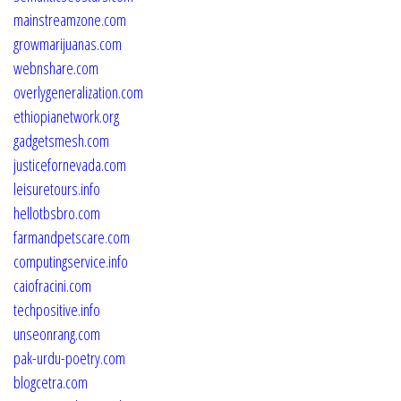
mainstreamzone.com
growmarijuanas.com
webnshare.com
overlygeneralization.com
ethiopianetwork.org
gadgetsmesh.com
justicefornevada.com
leisuretours.info
hellotbsbro.com
farmandpetscare.com
computingservice.info
caiofracini.com
techpositive.info
unseonrang.com
pak-urdu-poetry.com
blogcetra.com