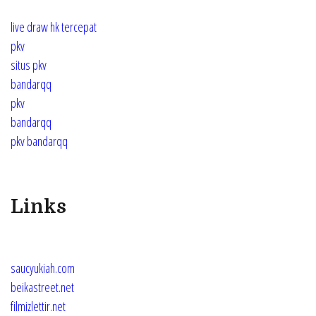
live draw hk tercepat
pkv
situs pkv
bandarqq
pkv
bandarqq
pkv bandarqq
Links
saucyukiah.com
beikastreet.net
filmizlettir.net