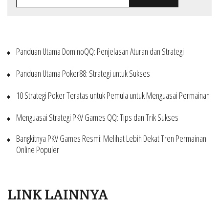
Panduan Utama DominoQQ: Penjelasan Aturan dan Strategi
Panduan Utama Poker88: Strategi untuk Sukses
10 Strategi Poker Teratas untuk Pemula untuk Menguasai Permainan
Menguasai Strategi PKV Games QQ: Tips dan Trik Sukses
Bangkitnya PKV Games Resmi: Melihat Lebih Dekat Tren Permainan
Online Populer
LINK LAINNYA