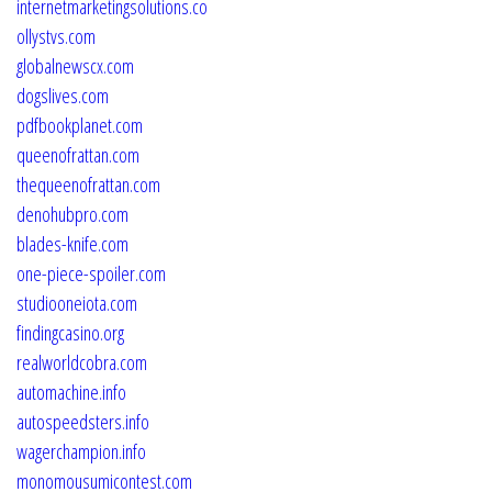
internetmarketingsolutions.co
ollystvs.com
globalnewscx.com
dogslives.com
pdfbookplanet.com
queenofrattan.com
thequeenofrattan.com
denohubpro.com
blades-knife.com
one-piece-spoiler.com
studiooneiota.com
findingcasino.org
realworldcobra.com
automachine.info
autospeedsters.info
wagerchampion.info
monomousumicontest.com