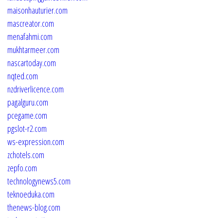
maisonhauturier.com
mascreator.com
menafahmi.com
mukhtarmeer.com
nascartoday.com
nqted.com
nzdriverlicence.com
pagalguru.com
pcegame.com
pgslot-r2.com
ws-expression.com
zchotels.com
zepfo.com
technologynews5.com
teknoeduka.com
thenews-blog.com