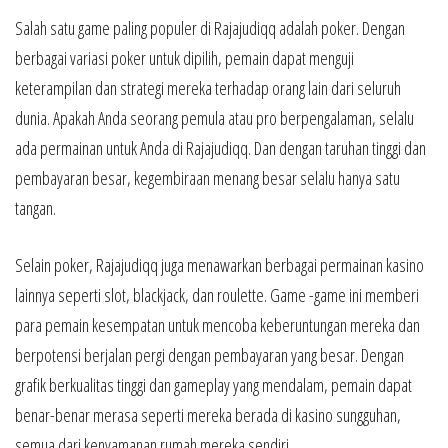
Salah satu game paling populer di Rajajudiqq adalah poker. Dengan
berbagai variasi poker untuk dipilih, pemain dapat menguji
keterampilan dan strategi mereka terhadap orang lain dari seluruh
dunia. Apakah Anda seorang pemula atau pro berpengalaman, selalu
ada permainan untuk Anda di Rajajudiqq. Dan dengan taruhan tinggi dan
pembayaran besar, kegembiraan menang besar selalu hanya satu
tangan.
Selain poker, Rajajudiqq juga menawarkan berbagai permainan kasino
lainnya seperti slot, blackjack, dan roulette. Game -game ini memberi
para pemain kesempatan untuk mencoba keberuntungan mereka dan
berpotensi berjalan pergi dengan pembayaran yang besar. Dengan
grafik berkualitas tinggi dan gameplay yang mendalam, pemain dapat
benar-benar merasa seperti mereka berada di kasino sungguhan,
semua dari kenyamanan rumah mereka sendiri.