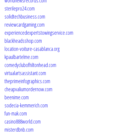
worldnewsrecords.com
sterilepro24.com
solidtechbusiness.com
reviewcardgaming.com
experiencedexpertstowingservice.com
blackheadsshop.com
location-voiture-casablanca.org
kpaulbartelme.com
comedyclubofhiltonhead.com
virtualartsassistant.com
theprimeinfographics.com
cheapvaliumordernow.com
beenime.com
sodecia-kemmerich.com
fun-mak.com
casino888world.com
misterdbnb.com