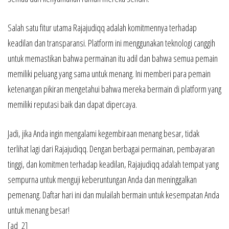
Salah satu fitur utama Rajajudiqq adalah komitmennya terhadap
keadilan dan transparansi. Platform ini menggunakan teknologi canggih
untuk memastikan bahwa permainan itu adil dan bahwa semua pemain
memiliki peluang yang sama untuk menang. Ini memberi para pemain
ketenangan pikiran mengetahui bahwa mereka bermain di platform yang
memiliki reputasi baik dan dapat dipercaya.
Jadi, jika Anda ingin mengalami kegembiraan menang besar, tidak
terlihat lagi dari Rajajudiqq. Dengan berbagai permainan, pembayaran
tinggi, dan komitmen terhadap keadilan, Rajajudiqq adalah tempat yang
sempurna untuk menguji keberuntungan Anda dan meninggalkan
pemenang. Daftar hari ini dan mulailah bermain untuk kesempatan Anda
untuk menang besar!
[ad_2]