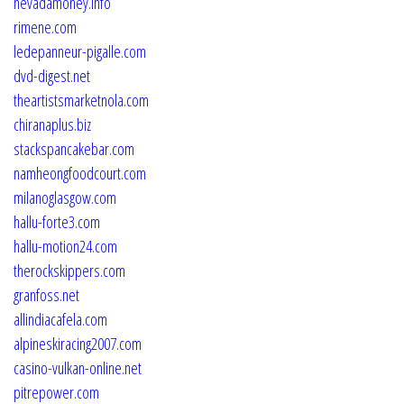
nevadamoney.info
rimene.com
ledepanneur-pigalle.com
dvd-digest.net
theartistsmarketnola.com
chiranaplus.biz
stackspancakebar.com
namheongfoodcourt.com
milanoglasgow.com
hallu-forte3.com
hallu-motion24.com
therockskippers.com
granfoss.net
allindiacafela.com
alpineskiracing2007.com
casino-vulkan-online.net
pitrepower.com