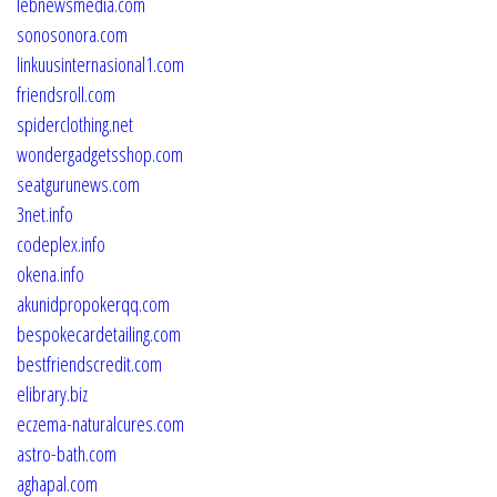
lebnewsmedia.com
sonosonora.com
linkuusinternasional1.com
friendsroll.com
spiderclothing.net
wondergadgetsshop.com
seatgurunews.com
3net.info
codeplex.info
okena.info
akunidpropokerqq.com
bespokecardetailing.com
bestfriendscredit.com
elibrary.biz
eczema-naturalcures.com
astro-bath.com
aghapal.com