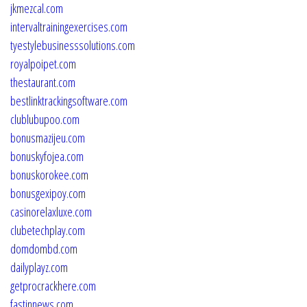
jkmezcal.com
intervaltrainingexercises.com
tyestylebusinesssolutions.com
royalpoipet.com
thestaurant.com
bestlinktrackingsoftware.com
clublubupoo.com
bonusmazijeu.com
bonuskyfojea.com
bonuskorokee.com
bonusgexipoy.com
casinorelaxluxe.com
clubetechplay.com
domdombd.com
dailyplayz.com
getprocrackhere.com
fastinnews.com