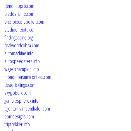
denohubpro.com
blades-knife.com
one-piece-spoiler.com
studiooneiota.com
findingcasino.org
realworldcobra.com
automachine.info
autospeedsters.info
wagerchampion.info
monomousumicontest.com
deadricklingo.com
skyglobefx.com
gamblespherex.info
agentur-ramsenthaler.com
eomdesigns.com
triptrekker.info