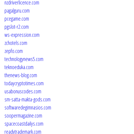
nzdriverlicence.com
pagalguru.com
pcegame.com
pgslot-r2.com
ws-expression.com
zchotels.com
zepfo.com
technologynews5.com
teknoeduka.com
thenews-blog.com
todaycryptotimes.com
usabonuscodes.com
sm-satta-makta-gods.com
softwaredegimnasios.com
soopermagazine.com
spacecoastdailys.com
readytrademark.com