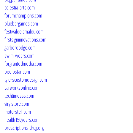
celestia-arts.com
forumchampions.com
bluebargames.com
festivaldelamalou.com
firstsigninnovations.com
garberdodge.com
swim-wears.com
forgrantedmedia.com
peolpstar.com
tylerscustomdesign.com
carworksonline.com
techtimesss.com
virylstore.com
motorstell.com
health150years.com
prescriptions-drug.org