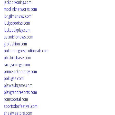
jackpotkoning.com
modlinknetworks.com
longtimenewz.com
luckysportss.com
luckpeakplay.com
usamicronews.com
grofashion.com
pokemongoevolutioncalc.com
phishingbase.com
racegamings.com
primejackpotstay.com
pokugaa.com
playvaultgame.com
playgrandresorts.com
romsportal.com
sportsdocfestival.com
shestylestore.com