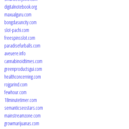
digitalnotebook.org
maxualguru.com
bongdasuncity.com
slot-pachi.com
freespinsslot.com
paradisefurballs.com
aveuere.info
cannabinoidtimes.com
greenproductsgui.com
healthconcerning.com
rojgarind.com
fewhour.com
18minutetimer.com
semanticseostars.com
mainstreamzone.com
growmarijuanas.com