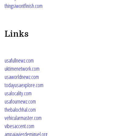
thingsiwontfinish.com
Links
usafullnewz.com
uktimenetwork.com
usaworldnewz.com
todayusaexplore.com
usalocality.com
usafournewz.com
thebalochhal.com
vehicularmaster.com
vibesaccent.com
ampajavierdemiguel.org