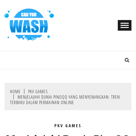
Skip
to
content
Temukan agen slot gacor dengan bonus terbesar untuk pemain baru.
AGEN SLOT GACOR
Dapatkan lebih banyak keuntungan dengan berbagai penawaran menarik
saat Anda bergabung.
DENGAN BONUS
TERBESAR UNTUK
PEMAIN BARU
HOME
PKV GAMES
MENJELAJAHI DUNIA PINOQQ YANG MENYENANGKAN: TREN
TERBARU DALAM PERMAINAN ONLINE
PKV GAMES