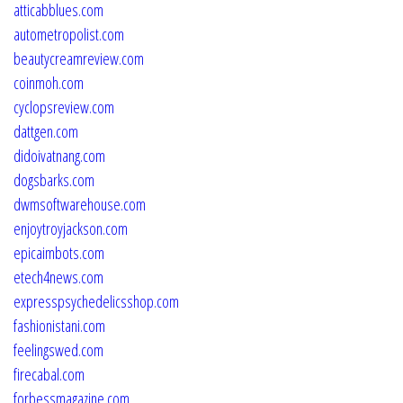
atticabblues.com
autometropolist.com
beautycreamreview.com
coinmoh.com
cyclopsreview.com
dattgen.com
didoivatnang.com
dogsbarks.com
dwmsoftwarehouse.com
enjoytroyjackson.com
epicaimbots.com
etech4news.com
expresspsychedelicsshop.com
fashionistani.com
feelingswed.com
firecabal.com
forbessmagazine.com