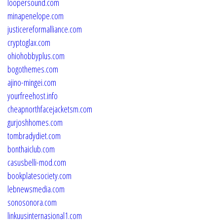
loopersound.com
minapenelope.com
justicereformalliance.com
cryptoglax.com
ohiohobbyplus.com
bogothemes.com
ajino-mingei.com
yourfreehost.info
cheapnorthfacejacketsm.com
gurjoshhomes.com
tombradydiet.com
bonthaiclub.com
casusbelli-mod.com
bookplatesociety.com
lebnewsmedia.com
sonosonora.com
linkuusinternasional1.com