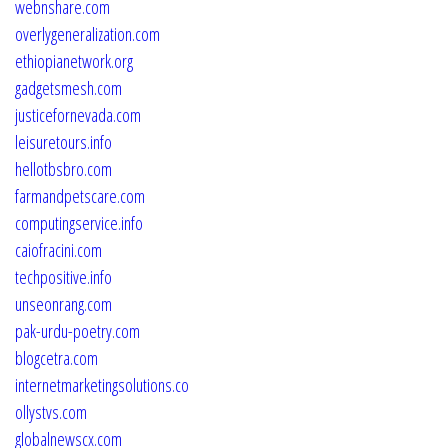
webnshare.com
overlygeneralization.com
ethiopianetwork.org
gadgetsmesh.com
justicefornevada.com
leisuretours.info
hellotbsbro.com
farmandpetscare.com
computingservice.info
caiofracini.com
techpositive.info
unseonrang.com
pak-urdu-poetry.com
blogcetra.com
internetmarketingsolutions.co
ollystvs.com
globalnewscx.com