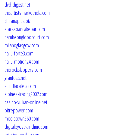
dvd-digest.net
theartistsmarketnola.com
chiranaplus.biz
stackspancakebar.com
namheongfoodcourt.com
milanoglasgow.com
hallu-forte3.com
hallu-motion24.com
therockskippers.com
granfoss.net
allindiacafela.com
alpineskiracing2007.com
casino-vulkan-online.net
pitrepower.com
mediatown360.com
digitaleyestrainclinic.com
missionposible.com