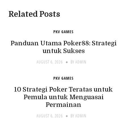
Related Posts
PKV GAMES
Panduan Utama Poker88: Strategi
untuk Sukses
AUGUST 6, 2026
BY
ADMIN
PKV GAMES
10 Strategi Poker Teratas untuk
Pemula untuk Menguasai
Permainan
AUGUST 6, 2026
BY
ADMIN