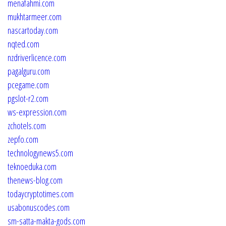
menafahmi.com
mukhtarmeer.com
nascartoday.com
nqted.com
nzdriverlicence.com
pagalguru.com
pcegame.com
pgslot-r2.com
ws-expression.com
zchotels.com
zepfo.com
technologynews5.com
teknoeduka.com
thenews-blog.com
todaycryptotimes.com
usabonuscodes.com
sm-satta-makta-gods.com