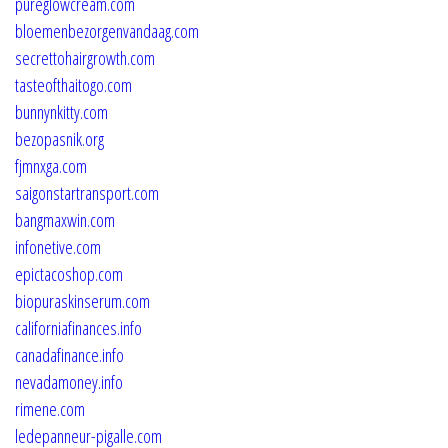
pureglowcream.com
bloemenbezorgenvandaag.com
secrettohairgrowth.com
tasteofthaitogo.com
bunnynkitty.com
bezopasnik.org
fjmnxga.com
saigonstartransport.com
bangmaxwin.com
infonetive.com
epictacoshop.com
biopuraskinserum.com
californiafinances.info
canadafinance.info
nevadamoney.info
rimene.com
ledepanneur-pigalle.com