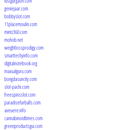
lustgurgaon.com
geniejaar.com
bobbyslot.com
11placemoulin.com
mintz360.com
mohob.net
weightlossprodigy.com
smarttechyinfo.com
digitalnotebook.org
maxualguru.com
bongdasuncity.com
slot-pachi.com
freespinsslot.com
paradisefurballs.com
aveuere.info
cannabinoidtimes.com
greenproductsgui.com