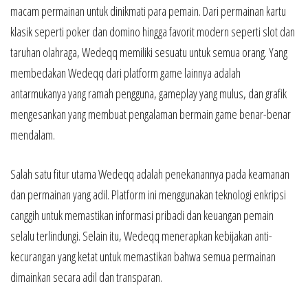
macam permainan untuk dinikmati para pemain. Dari permainan kartu
klasik seperti poker dan domino hingga favorit modern seperti slot dan
taruhan olahraga, Wedeqq memiliki sesuatu untuk semua orang. Yang
membedakan Wedeqq dari platform game lainnya adalah
antarmukanya yang ramah pengguna, gameplay yang mulus, dan grafik
mengesankan yang membuat pengalaman bermain game benar-benar
mendalam.
Salah satu fitur utama Wedeqq adalah penekanannya pada keamanan
dan permainan yang adil. Platform ini menggunakan teknologi enkripsi
canggih untuk memastikan informasi pribadi dan keuangan pemain
selalu terlindungi. Selain itu, Wedeqq menerapkan kebijakan anti-
kecurangan yang ketat untuk memastikan bahwa semua permainan
dimainkan secara adil dan transparan.