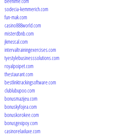
beenime.com
sodecia-kemmerich.com
fun-mak.com
casino888world.com
misterdbnb.com
jkmezcal.com
intervaltrainingexercises.com
tyestylebusinesssolutions.com
royalpoipet.com
thestaurant.com
bestlinktrackingsoftware.com
clublubupoo.com
bonusmazijeu.com
bonuskyfojea.com
bonuskorokee.com
bonusgexipoy.com
casinorelaxluxe.com