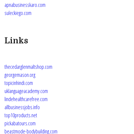
apnabusinesskaro.com
suleckiego.com
Links
thecedarglenmaltshop.com
georgemason.org
topicinhindi.com
uklanguageacademy.com
lindehealthcarefree.com
allbusinessjobs.info
top10products.net
pickabatours.com
beastmode-bodybuilding.com