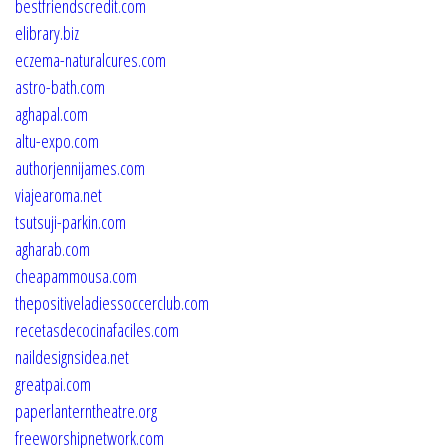
bestfriendscredit.com
elibrary.biz
eczema-naturalcures.com
astro-bath.com
aghapal.com
altu-expo.com
authorjennijames.com
viajearoma.net
tsutsuji-parkin.com
agharab.com
cheapammousa.com
thepositiveladiessoccerclub.com
recetasdecocinafaciles.com
naildesignsidea.net
greatpai.com
paperlanterntheatre.org
freeworshipnetwork.com