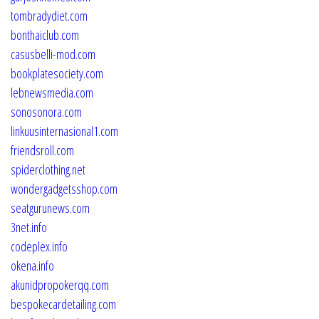
tombradydiet.com
bonthaiclub.com
casusbelli-mod.com
bookplatesociety.com
lebnewsmedia.com
sonosonora.com
linkuusinternasional1.com
friendsroll.com
spiderclothing.net
wondergadgetsshop.com
seatgurunews.com
3net.info
codeplex.info
okena.info
akunidpropokerqq.com
bespokecardetailing.com