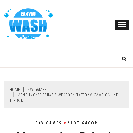
Skip
to
content
Temukan agen slot gacor dengan bonus terbesar untuk pemain baru.
AGEN SLOT GACOR
Dapatkan lebih banyak keuntungan dengan berbagai penawaran menarik
saat Anda bergabung.
DENGAN BONUS
TERBESAR UNTUK
PEMAIN BARU
HOME
PKV GAMES
MENGUNGKAP RAHASIA WEDEQQ: PLATFORM GAME ONLINE
TERBAIK
PKV GAMES
SLOT GACOR