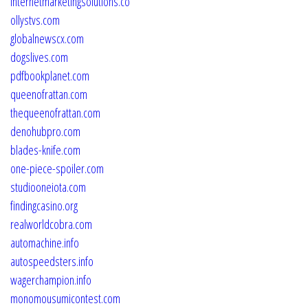
internetmarketingsolutions.co
ollystvs.com
globalnewscx.com
dogslives.com
pdfbookplanet.com
queenofrattan.com
thequeenofrattan.com
denohubpro.com
blades-knife.com
one-piece-spoiler.com
studiooneiota.com
findingcasino.org
realworldcobra.com
automachine.info
autospeedsters.info
wagerchampion.info
monomousumicontest.com