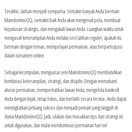
Terakhir, latihan menjadi sempurna. Semakin banyak Anda bermain
MaindominoQQ, semakin baik Anda akan mengenali pola, membuat
keputusan strategis, dan mengakali lawan Anda. Luangkan waktu untuk
mengasah keterampilan Anda melalui sesi latihan reguler, apakah itu
bermain dengan teman, mempelajari permainan, atau berpartisipasi
dalam turnamen online.
Sebagai kesimpulan, menguasai seni MaindominoQQ membutuhkan
kombinasi keterampilan, strategi, dan disiplin. Dengan memahami
aturan permainan, memperhatikan lawan Anda, mengelola bankroll
Anda dengan bijak, tetap fokus, dan berlatih secara teratur, Anda dapat
meningkatkan peluang sukses dan menjadi pemain yang tangguh di
dunia MaindominoQQ. Jadi, silakan dan masukkan tips dan strategi ini
untuk digunakan, dan mulai mendominasi permainan hari ini!