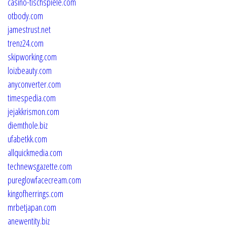
casino-tischspiele.com
otbody.com
jamestrust.net
trenz24.com
skipworking.com
loizbeauty.com
anyconverter.com
timespedia.com
jejakkrismon.com
diemthole.biz
ufabetkk.com
allquickmedia.com
technewsgazette.com
pureglowfacecream.com
kingofherrings.com
mrbetjapan.com
anewentity.biz