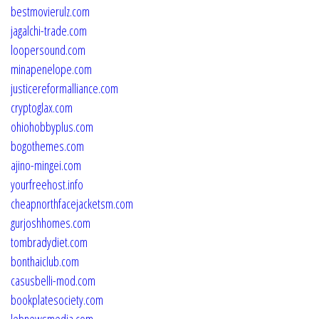
bestmovierulz.com
jagalchi-trade.com
loopersound.com
minapenelope.com
justicereformalliance.com
cryptoglax.com
ohiohobbyplus.com
bogothemes.com
ajino-mingei.com
yourfreehost.info
cheapnorthfacejacketsm.com
gurjoshhomes.com
tombradydiet.com
bonthaiclub.com
casusbelli-mod.com
bookplatesociety.com
lebnewsmedia.com