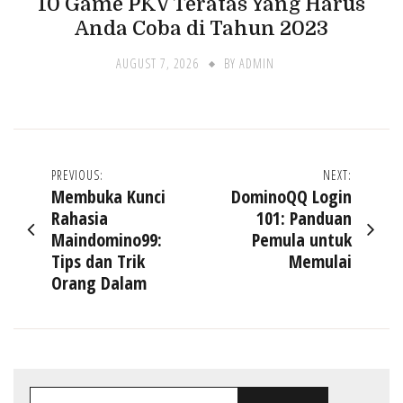
10 Game PKV Teratas Yang Harus
Anda Coba di Tahun 2023
AUGUST 7, 2026
BY
ADMIN
Post
PREVIOUS:
NEXT:
Membuka Kunci
DominoQQ Login
navigation
Rahasia
101: Panduan
Maindomino99:
Pemula untuk
Tips dan Trik
Memulai
Orang Dalam