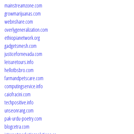
mainstreamzone.com
growmarijuanas.com
webnshare.com
overlygeneralization.com
ethiopianetwork.org
gadgetsmesh.com
justicefornevada.com
leisuretours.info
hellotbsbro.com
farmandpetscare.com
computingservice.info
caiofracini.com
techpositive.info
unseonrang.com
pak-urdu-poetry.com
blogcetra.com