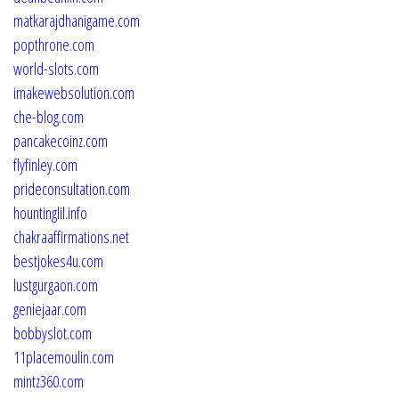
matkarajdhanigame.com
popthrone.com
world-slots.com
imakewebsolution.com
che-blog.com
pancakecoinz.com
flyfinley.com
prideconsultation.com
hountinglil.info
chakraaffirmations.net
bestjokes4u.com
lustgurgaon.com
geniejaar.com
bobbyslot.com
11placemoulin.com
mintz360.com