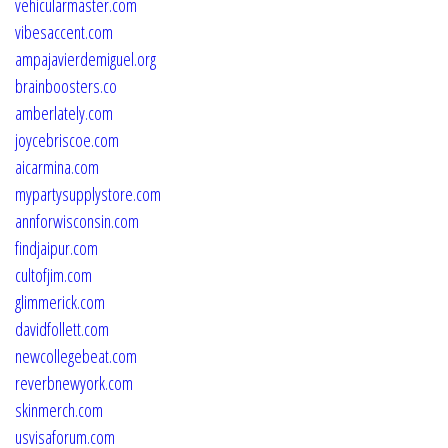
vehicularmaster.com
vibesaccent.com
ampajavierdemiguel.org
brainboosters.co
amberlately.com
joycebriscoe.com
aicarmina.com
mypartysupplystore.com
annforwisconsin.com
findjaipur.com
cultofjim.com
glimmerick.com
davidfollett.com
newcollegebeat.com
reverbnewyork.com
skinmerch.com
usvisaforum.com