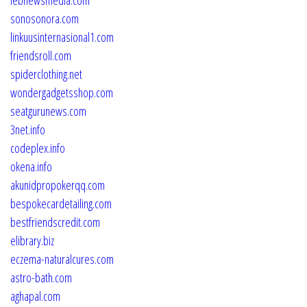
sonosonora.com
linkuusinternasional1.com
friendsroll.com
spiderclothing.net
wondergadgetsshop.com
seatgurunews.com
3net.info
codeplex.info
okena.info
akunidpropokerqq.com
bespokecardetailing.com
bestfriendscredit.com
elibrary.biz
eczema-naturalcures.com
astro-bath.com
aghapal.com