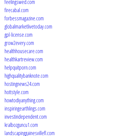
feelingswed.com
firecabal.com
forbessmagazine.com
globalmarketlivetoday.com
gpl-license.com
grow2every.com
healthhousecare.com
healthkartreview.com
helpquitporn.com
highqualitybanknote.com
hostingnews24.com
hottstyle.com
howtodiyanything.com
inspiringearthlings.com
investindependent.com
kralbozguncu1.com
landscapinggainesvillefl.com