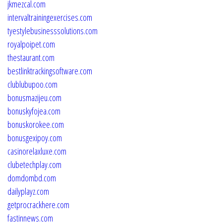
jkmezcal.com
intervaltrainingexercises.com
tyestylebusinesssolutions.com
royalpoipet.com
thestaurant.com
bestlinktrackingsoftware.com
clublubupoo.com
bonusmazijeu.com
bonuskyfojea.com
bonuskorokee.com
bonusgexipoy.com
casinorelaxluxe.com
clubetechplay.com
domdombd.com
dailyplayz.com
getprocrackhere.com
fastinnews.com