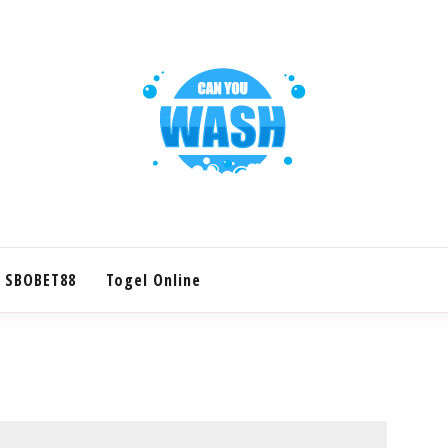
Temukan agen slot gacor dengan bonus terbesar
AGEN 
penawar
SBOBET88
Togel Online
DENG
TERBE