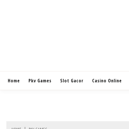
Skip
to
content
Home
Pkv Games
Slot Gacor
Casino Online