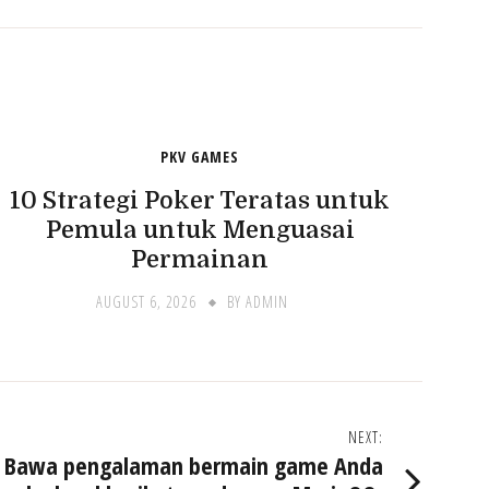
PKV GAMES
10 Strategi Poker Teratas untuk
Pemula untuk Menguasai
Permainan
AUGUST 6, 2026
BY
ADMIN
NEXT:
Bawa pengalaman bermain game Anda