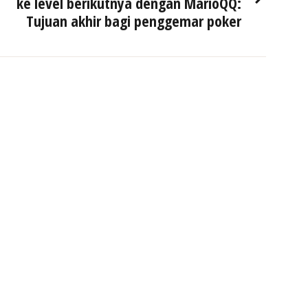
ke level berikutnya dengan MarioQQ:
Tujuan akhir bagi penggemar poker