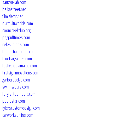
saucyukiah.com
beikastreet.net
filmizlettir.net
ourmultiworlds.com
cooncreekclub.org
pegpufftimes.com
celestia-arts.com
forumchampions.com
bluebargames.com
festivaldelamalou.com
firstsigninnovations.com
garberdodge.com
swim-wears.com
forgrantedmedia.com
peolpstar.com
tylerscustomdesign.com
carworksonline.com