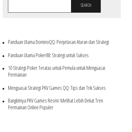
IN BARU
SEARCH
Panduan Utama DominoQQ: Penjelasan Aturan dan Strategi
Panduan Utama Poker88: Strategi untuk Sukses
10 Strategi Poker Teratas untuk Pemula untuk Menguasai
Permainan
Menguasai Strategi PKV Games QQ: Tips dan Trik Sukses
Bangkitnya PKV Games Resmi: Melihat Lebih Dekat Tren
Permainan Online Populer