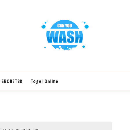
Temukan agen slot gacor dengan bonus terbesar
AGEN 
penawar
SBOBET88
Togel Online
DENG
TERBE