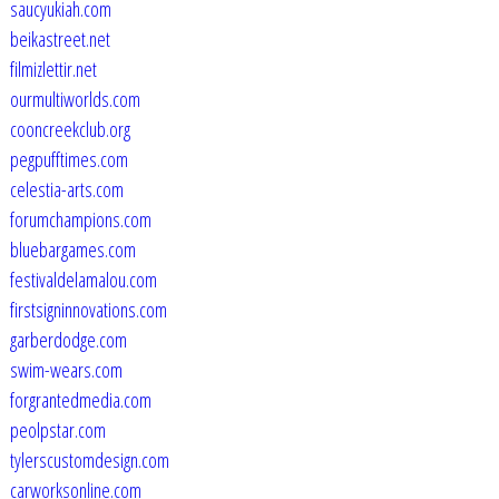
saucyukiah.com
beikastreet.net
filmizlettir.net
ourmultiworlds.com
cooncreekclub.org
pegpufftimes.com
celestia-arts.com
forumchampions.com
bluebargames.com
festivaldelamalou.com
firstsigninnovations.com
garberdodge.com
swim-wears.com
forgrantedmedia.com
peolpstar.com
tylerscustomdesign.com
carworksonline.com