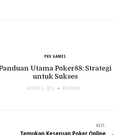
PKV GAMES
Panduan Utama Poker88: Strategi
untuk Sukses
AUGUST 6, 2026
BY
ADMIN
NEXT:
Temukan Keseruan Poker Online