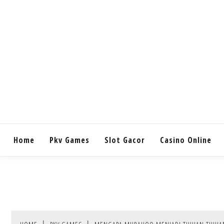
Skip
to
content
Home
Pkv Games
Slot Gacor
Casino Online