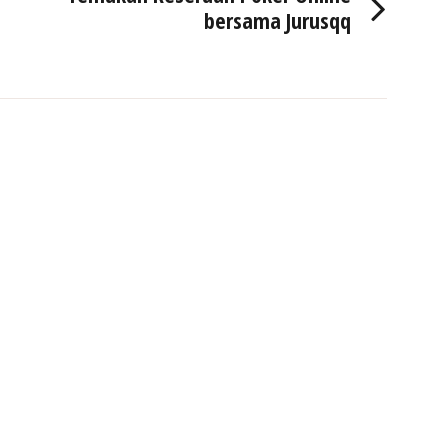
bersama Jurusqq