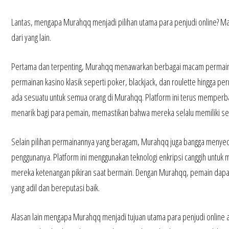
Lantas, mengapa Murahqq menjadi pilihan utama para penjudi online? Mar
dari yang lain.
Pertama dan terpenting, Murahqq menawarkan berbagai macam permainan
permainan kasino klasik seperti poker, blackjack, dan roulette hingga pe
ada sesuatu untuk semua orang di Murahqq. Platform ini terus memperbar
menarik bagi para pemain, memastikan bahwa mereka selalu memiliki ses
Selain pilihan permainannya yang beragam, Murahqq juga bangga menyed
penggunanya. Platform ini menggunakan teknologi enkripsi canggih untuk
mereka ketenangan pikiran saat bermain. Dengan Murahqq, pemain dapa
yang adil dan bereputasi baik.
Alasan lain mengapa Murahqq menjadi tujuan utama para penjudi online 