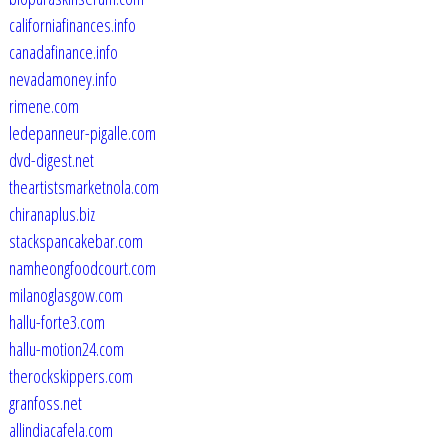
californiafinances.info
canadafinance.info
nevadamoney.info
rimene.com
ledepanneur-pigalle.com
dvd-digest.net
theartistsmarketnola.com
chiranaplus.biz
stackspancakebar.com
namheongfoodcourt.com
milanoglasgow.com
hallu-forte3.com
hallu-motion24.com
therockskippers.com
granfoss.net
allindiacafela.com