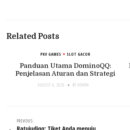
Related Posts
PKV GAMES
SLOT GACOR
Panduan Utama DominoQQ:
Penjelasan Aturan dan Strategi
AUGUST 6, 2026
BY
ADMIN
Post
PREVIOUS:
Ratujudiqq: Tiket Anda menuju