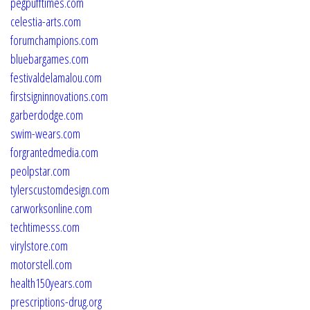
pegpufftimes.com
celestia-arts.com
forumchampions.com
bluebargames.com
festivaldelamalou.com
firstsigninnovations.com
garberdodge.com
swim-wears.com
forgrantedmedia.com
peolpstar.com
tylerscustomdesign.com
carworksonline.com
techtimesss.com
virylstore.com
motorstell.com
health150years.com
prescriptions-drug.org