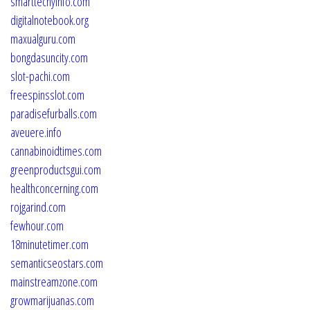
smarttechyinfo.com
digitalnotebook.org
maxualguru.com
bongdasuncity.com
slot-pachi.com
freespinsslot.com
paradisefurballs.com
aveuere.info
cannabinoidtimes.com
greenproductsgui.com
healthconcerning.com
rojgarind.com
fewhour.com
18minutetimer.com
semanticseostars.com
mainstreamzone.com
growmarijuanas.com