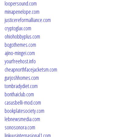
loopersound.com
minapenelope.com
justicereformalliance.com
cryptoglax.com
ohiohobbyplus.com
bogothemes.com
ajino-mingei.com
yourfreehost.info
cheapnorthfacejacketsm.com
gurjoshhomes.com
tombradydiet.com
bonthaiclub.com
casusbelli-mod.com
bookplatesociety.com
lebnewsmedia.com
sonosonora.com
linkuusinternasional1.com