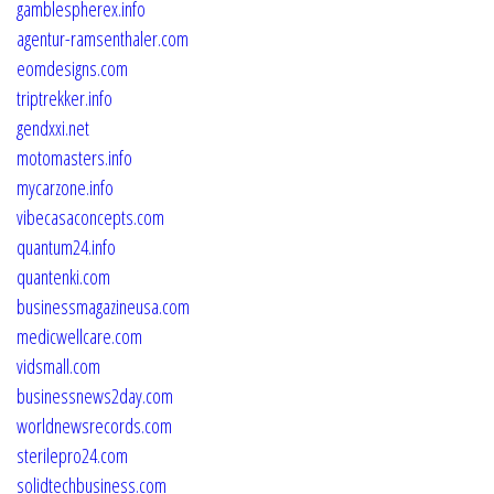
gamblespherex.info
agentur-ramsenthaler.com
eomdesigns.com
triptrekker.info
gendxxi.net
motomasters.info
mycarzone.info
vibecasaconcepts.com
quantum24.info
quantenki.com
businessmagazineusa.com
medicwellcare.com
vidsmall.com
businessnews2day.com
worldnewsrecords.com
sterilepro24.com
solidtechbusiness.com