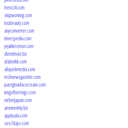
trenz24.com
skipworking.com
loizbeauty.com
anyconverter.com
timespedia.com
jejakkrismon.com
diemthole.biz
ufabetkk.com
allquickmedia.com
technewsgazette.com
pureglowfacecream.com
kingofherrings.com
mrbetjapan.com
anewentity.biz
appkuala.com
seo7days.com