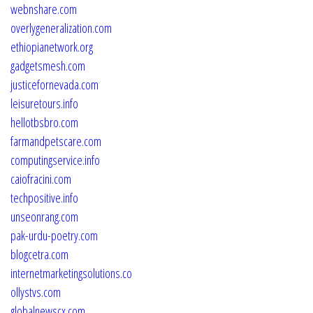
webnshare.com
overlygeneralization.com
ethiopianetwork.org
gadgetsmesh.com
justicefornevada.com
leisuretours.info
hellotbsbro.com
farmandpetscare.com
computingservice.info
caiofracini.com
techpositive.info
unseonrang.com
pak-urdu-poetry.com
blogcetra.com
internetmarketingsolutions.co
ollystvs.com
globalnewscx.com