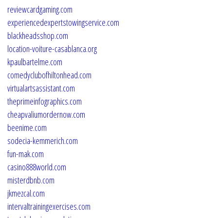
reviewcardgaming.com
experiencedexpertstowingservice.com
blackheadsshop.com
location-voiture-casablanca.org
kpaulbartelme.com
comedyclubofhiltonhead.com
virtualartsassistant.com
theprimeinfographics.com
cheapvaliumordernow.com
beenime.com
sodecia-kemmerich.com
fun-mak.com
casino888world.com
misterdbnb.com
jkmezcal.com
intervaltrainingexercises.com