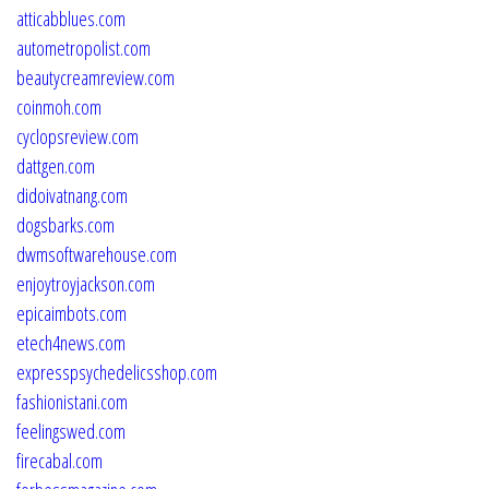
atticabblues.com
autometropolist.com
beautycreamreview.com
coinmoh.com
cyclopsreview.com
dattgen.com
didoivatnang.com
dogsbarks.com
dwmsoftwarehouse.com
enjoytroyjackson.com
epicaimbots.com
etech4news.com
expresspsychedelicsshop.com
fashionistani.com
feelingswed.com
firecabal.com