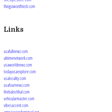
thingsiwontfinish.com
Links
usafullnewz.com
uktimenetwork.com
usaworldnewz.com
todayusaexplore.com
usalocality.com
usafournewz.com
thebalochhal.com
vehicularmaster.com
vibesaccent.com
ampajavierdemiguel.org