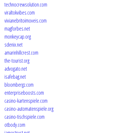
technocrewsolution.com
viraltokvibes.com
vivianebritoimoveis.com
magforbes.net
monkeycap.org
sdenix.net
amarinhillcrest.com
the-tourist.org
advogato.net
isafebag.net
bloombergz.com
enterpriseboosts.com
casino-kartenspiele.com
casino-automatenspiele.org
casino-tischspiele.com
otbody.com
jamestrust.net