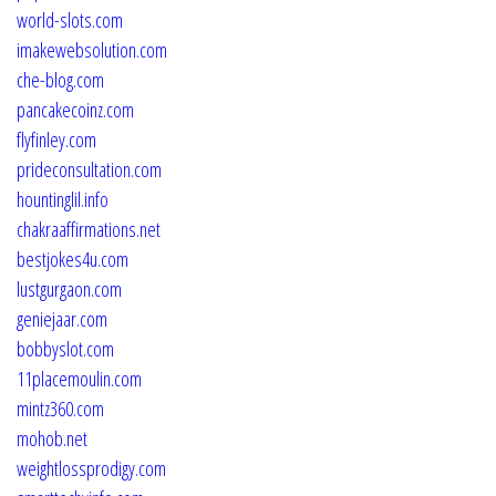
world-slots.com
imakewebsolution.com
che-blog.com
pancakecoinz.com
flyfinley.com
prideconsultation.com
hountinglil.info
chakraaffirmations.net
bestjokes4u.com
lustgurgaon.com
geniejaar.com
bobbyslot.com
11placemoulin.com
mintz360.com
mohob.net
weightlossprodigy.com