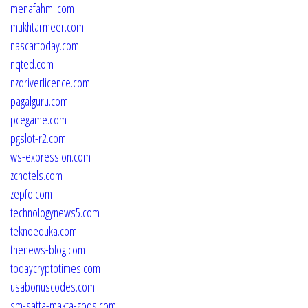
menafahmi.com
mukhtarmeer.com
nascartoday.com
nqted.com
nzdriverlicence.com
pagalguru.com
pcegame.com
pgslot-r2.com
ws-expression.com
zchotels.com
zepfo.com
technologynews5.com
teknoeduka.com
thenews-blog.com
todaycryptotimes.com
usabonuscodes.com
sm-satta-makta-gods.com