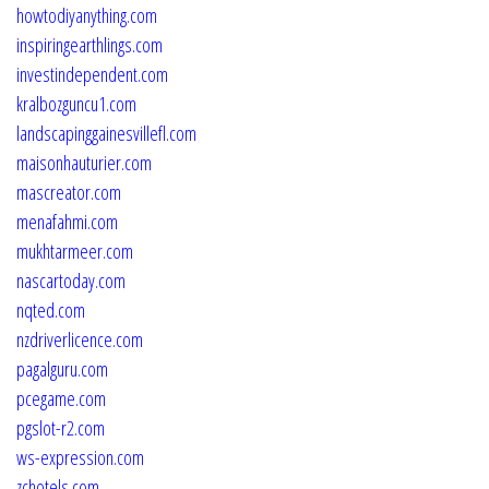
howtodiyanything.com
inspiringearthlings.com
investindependent.com
kralbozguncu1.com
landscapinggainesvillefl.com
maisonhauturier.com
mascreator.com
menafahmi.com
mukhtarmeer.com
nascartoday.com
nqted.com
nzdriverlicence.com
pagalguru.com
pcegame.com
pgslot-r2.com
ws-expression.com
zchotels.com