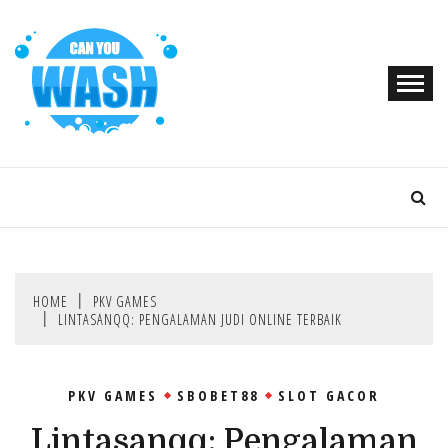
Skip
to
content
Temukan agen slot gacor dengan bonus terbesar untuk pemain baru.
AGEN SLOT GACOR
Dapatkan lebih banyak keuntungan dengan berbagai penawaran menarik
saat Anda bergabung.
DENGAN BONUS
TERBESAR UNTUK
PEMAIN BARU
HOME
PKV GAMES
LINTASANQQ: PENGALAMAN JUDI ONLINE TERBAIK
PKV GAMES
SBOBET88
SLOT GACOR
Lintasanqq: Pengalaman