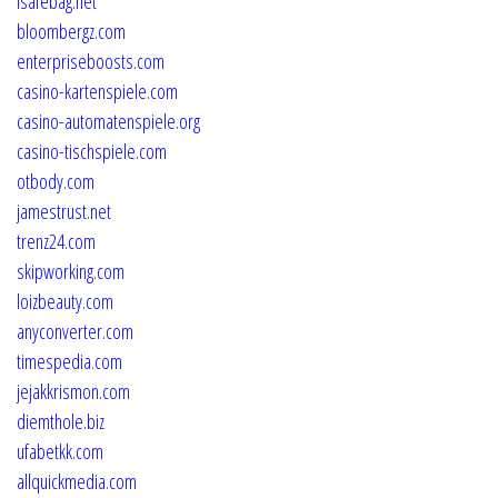
isafebag.net
bloombergz.com
enterpriseboosts.com
casino-kartenspiele.com
casino-automatenspiele.org
casino-tischspiele.com
otbody.com
jamestrust.net
trenz24.com
skipworking.com
loizbeauty.com
anyconverter.com
timespedia.com
jejakkrismon.com
diemthole.biz
ufabetkk.com
allquickmedia.com