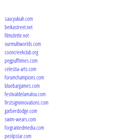
saucyukiah.com
beikastreet.net
filmizlettir.net
ourmultiworlds.com
cooncreekclub.org
pegpufftimes.com
celestia-arts.com
forumchampions.com
bluebargames.com
festivaldelamalou.com
firstsigninnovations.com
garberdodge.com
swim-wears.com
forgrantedmedia.com
peolpstar.com