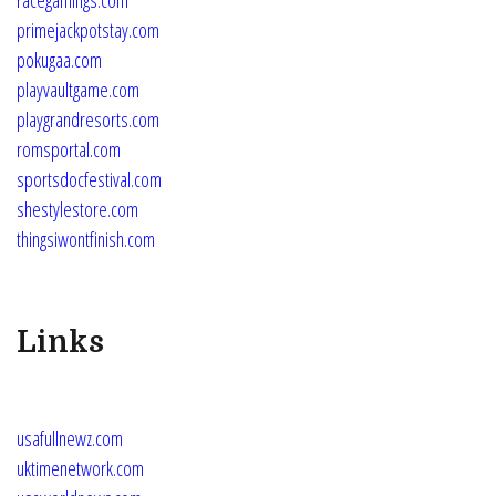
primejackpotstay.com
pokugaa.com
playvaultgame.com
playgrandresorts.com
romsportal.com
sportsdocfestival.com
shestylestore.com
thingsiwontfinish.com
Links
usafullnewz.com
uktimenetwork.com