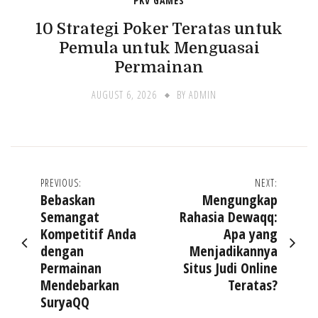
PKV GAMES
10 Strategi Poker Teratas untuk
Pemula untuk Menguasai
Permainan
AUGUST 6, 2026
BY
ADMIN
Post
PREVIOUS:
NEXT:
Bebaskan
Mengungkap
navigation
Semangat
Rahasia Dewaqq:
Kompetitif Anda
Apa yang
dengan
Menjadikannya
Permainan
Situs Judi Online
Mendebarkan
Teratas?
SuryaQQ