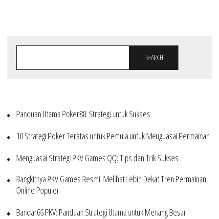
SEARCH
Panduan Utama Poker88: Strategi untuk Sukses
10 Strategi Poker Teratas untuk Pemula untuk Menguasai Permainan
Menguasai Strategi PKV Games QQ: Tips dan Trik Sukses
Bangkitnya PKV Games Resmi: Melihat Lebih Dekat Tren Permainan
Online Populer
Bandar66 PKV: Panduan Strategi Utama untuk Menang Besar