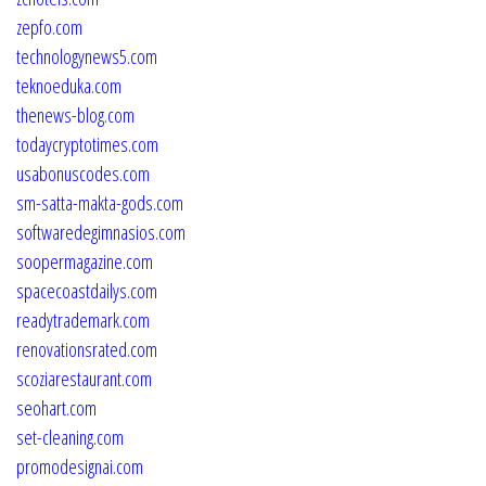
zepfo.com
technologynews5.com
teknoeduka.com
thenews-blog.com
todaycryptotimes.com
usabonuscodes.com
sm-satta-makta-gods.com
softwaredegimnasios.com
soopermagazine.com
spacecoastdailys.com
readytrademark.com
renovationsrated.com
scoziarestaurant.com
seohart.com
set-cleaning.com
promodesignai.com