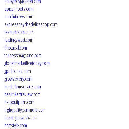
enjoytroyjackson.com
epicaimbots.com
etech4news.com
expresspsychedelicsshop.com
fashionistani.com
feelingswed.com
firecabal.com
forbessmagazine.com
globalmarketlivetoday.com
gpl-license.com
grow2every.com
healthhousecare.com
healthkartreview.com
helpquitporn.com
highqualitybanknote.com
hostingnews24.com
hottstyle.com