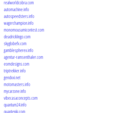
realworldcobra.com
automachine.info
autospeedsters.info
wagerchampion.info
monomousumicontest.com
deadricklingo.com
skyglobefx.com
gamblespherex.info
agentur-ramsenthaler.com
eomdesigns.com
triptrekker.info
gendxxi.net
motomasters.info
mycarzone.info
vibecasaconcepts.com
quantum24.info
quantenki.com