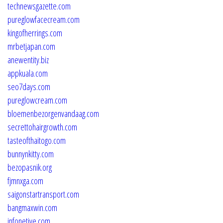
technewsgazette.com
pureglowfacecream.com
kingofherrings.com
mrbetjapan.com
anewentity.biz
appkuala.com
seo7days.com
pureglowcream.com
bloemenbezorgenvandaag.com
secrettohairgrowth.com
tasteofthaitogo.com
bunnynkitty.com
bezopasnik.org
fjmnxga.com
saigonstartransport.com
bangmaxwin.com
infonetive.com