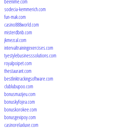
beenime.com
sodecia-kemmerich.com
fun-mak.com
casino888world.com
misterdbnb.com
jkmezcal.com
intervaltrainingexercises.com
tyestylebusinesssolutions.com
royalpoipet.com
thestaurant.com
bestlinktrackingsoftware.com
clublubupoo.com
bonusmazijeu.com
bonuskyfojea.com
bonuskorokee.com
bonusgexipoy.com
casinorelaxluxe.com