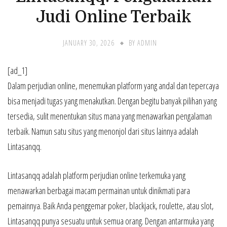
Judi Online Terbaik
JANUARY 30, 2026
BY
ADMIN
[ad_1]
Dalam perjudian online, menemukan platform yang andal dan tepercaya
bisa menjadi tugas yang menakutkan. Dengan begitu banyak pilihan yang
tersedia, sulit menentukan situs mana yang menawarkan pengalaman
terbaik. Namun satu situs yang menonjol dari situs lainnya adalah
Lintasanqq.
Lintasanqq adalah platform perjudian online terkemuka yang
menawarkan berbagai macam permainan untuk dinikmati para
pemainnya. Baik Anda penggemar poker, blackjack, roulette, atau slot,
Lintasanqq punya sesuatu untuk semua orang. Dengan antarmuka yang