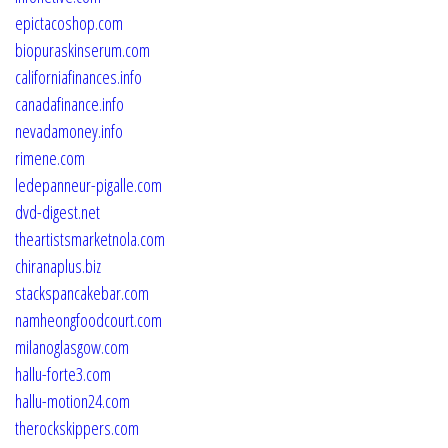
epictacoshop.com
biopuraskinserum.com
californiafinances.info
canadafinance.info
nevadamoney.info
rimene.com
ledepanneur-pigalle.com
dvd-digest.net
theartistsmarketnola.com
chiranaplus.biz
stackspancakebar.com
namheongfoodcourt.com
milanoglasgow.com
hallu-forte3.com
hallu-motion24.com
therockskippers.com