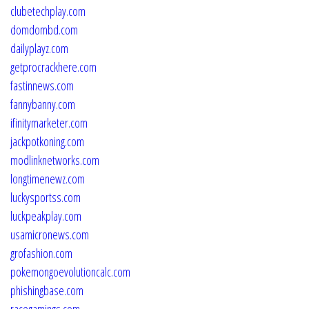
clubetechplay.com
domdombd.com
dailyplayz.com
getprocrackhere.com
fastinnews.com
fannybanny.com
ifinitymarketer.com
jackpotkoning.com
modlinknetworks.com
longtimenewz.com
luckysportss.com
luckpeakplay.com
usamicronews.com
grofashion.com
pokemongoevolutioncalc.com
phishingbase.com
racegamings.com