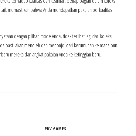
ka terhadap kualitas dan keahlian. Setiap bagian dalam koleksi
etail, memastikan bahwa Anda mendapatkan pakaian berkualitas
taan dengan pilihan mode Anda, tidak terlihat lagi dari koleksi
Anda pasti akan menoleh dan menonjol dari kerumunan ke mana pun
terbaru mereka dan angkat pakaian Anda ke ketinggian baru.
PKV GAMES