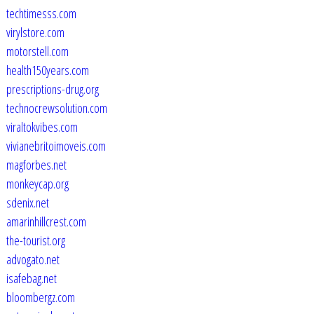
techtimesss.com
virylstore.com
motorstell.com
health150years.com
prescriptions-drug.org
technocrewsolution.com
viraltokvibes.com
vivianebritoimoveis.com
magforbes.net
monkeycap.org
sdenix.net
amarinhillcrest.com
the-tourist.org
advogato.net
isafebag.net
bloombergz.com