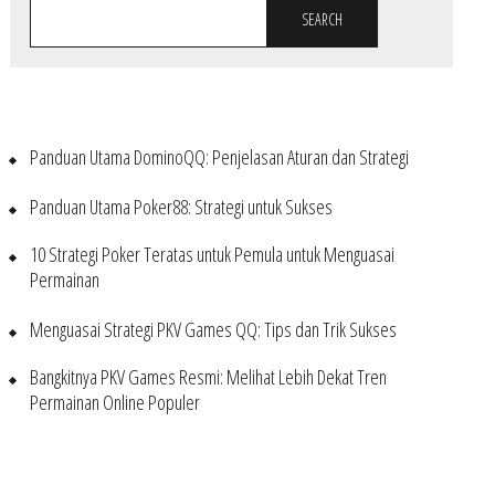
IN BARU
SEARCH
Panduan Utama DominoQQ: Penjelasan Aturan dan Strategi
Panduan Utama Poker88: Strategi untuk Sukses
10 Strategi Poker Teratas untuk Pemula untuk Menguasai
Permainan
Menguasai Strategi PKV Games QQ: Tips dan Trik Sukses
Bangkitnya PKV Games Resmi: Melihat Lebih Dekat Tren
Permainan Online Populer