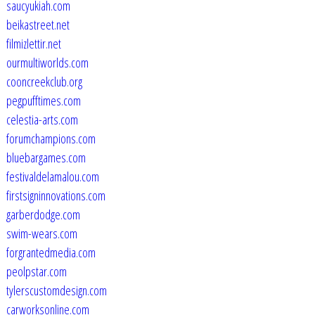
saucyukiah.com
beikastreet.net
filmizlettir.net
ourmultiworlds.com
cooncreekclub.org
pegpufftimes.com
celestia-arts.com
forumchampions.com
bluebargames.com
festivaldelamalou.com
firstsigninnovations.com
garberdodge.com
swim-wears.com
forgrantedmedia.com
peolpstar.com
tylerscustomdesign.com
carworksonline.com