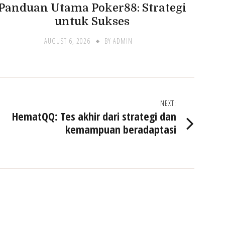
Panduan Utama Poker88: Strategi
untuk Sukses
AUGUST 6, 2026
BY
ADMIN
NEXT:
HematQQ: Tes akhir dari strategi dan
kemampuan beradaptasi