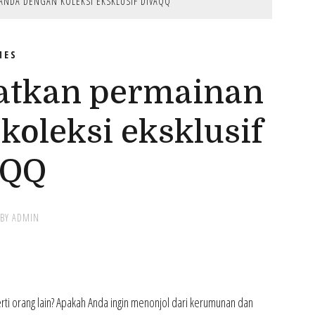
PEMA
NDA DENGAN KOLEKSI EKSKLUSIF DIVAQQ
MES
atkan permainan
koleksi eksklusif
aQQ
BY
ADMIN
ti orang lain? Apakah Anda ingin menonjol dari kerumunan dan