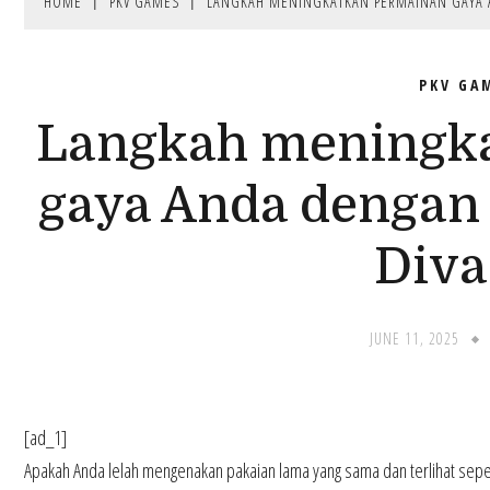
HOME
PKV GAMES
LANGKAH MENINGKATKAN PERMAINAN GAYA A
PKV GA
Langkah meningk
gaya Anda dengan 
Div
JUNE 11, 2025
[ad_1]
Apakah Anda lelah mengenakan pakaian lama yang sama dan terlihat seper