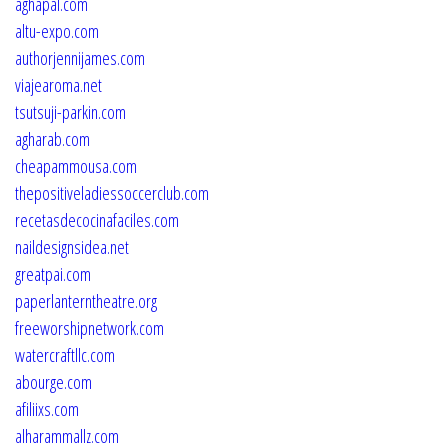
aghapal.com
altu-expo.com
authorjennijames.com
viajearoma.net
tsutsuji-parkin.com
agharab.com
cheapammousa.com
thepositiveladiessoccerclub.com
recetasdecocinafaciles.com
naildesignsidea.net
greatpai.com
paperlanterntheatre.org
freeworshipnetwork.com
watercraftllc.com
abourge.com
afiliixs.com
alharammallz.com