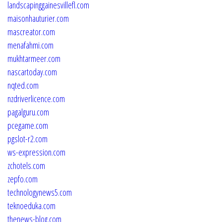
landscapinggainesvillefl.com
maisonhauturier.com
mascreator.com
menafahmi.com
mukhtarmeer.com
nascartoday.com
nqted.com
nzdriverlicence.com
pagalguru.com
pcegame.com
pgslot-r2.com
ws-expression.com
zchotels.com
zepfo.com
technologynews5.com
teknoeduka.com
thenews-blog.com