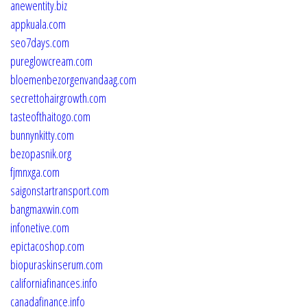
anewentity.biz
appkuala.com
seo7days.com
pureglowcream.com
bloemenbezorgenvandaag.com
secrettohairgrowth.com
tasteofthaitogo.com
bunnynkitty.com
bezopasnik.org
fjmnxga.com
saigonstartransport.com
bangmaxwin.com
infonetive.com
epictacoshop.com
biopuraskinserum.com
californiafinances.info
canadafinance.info