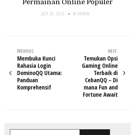
Permainan Online Populer
JULY 30, 2026
BY
ADMIN
Post
PREVIOUS:
NEXT:
Membuka Kunci
Temukan Opsi
navigation
Rahasia Login
Gaming Online
DominoQQ Utama:
Terbaik di
Panduan
CebanQQ – Di
Komprehensif
mana Fun and
Fortune Await