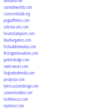
filmizlettir.net
ourmultiworlds.com
cooncreekclub.org
pegpufftimes.com
celestia-arts.com
forumchampions.com
bluebargames.com
festivaldelamalou.com
firstsigninnovations.com
garberdodge.com
swim-wears.com
forgrantedmedia.com
peolpstar.com
tylerscustomdesign.com
carworksonline.com
techtimesss.com
virylstore.com