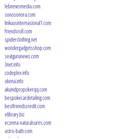
lebnewsmedia.com
sonosonora.com
linkuusinternasional1.com
friendsroll.com
spiderclothing.net
wondergadgetsshop.com
seatgurunews.com
3net.info
codeplex.info
okena.info
akunidpropokerqq.com
bespokecardetailing.com
bestfriendscredit.com
elibrary.biz
eczema-naturalcures.com
astro-bath.com