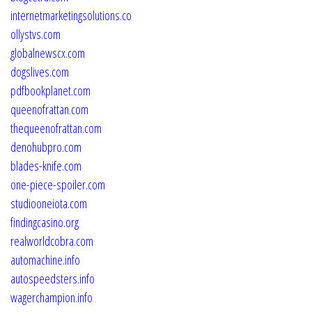
internetmarketingsolutions.co
ollystvs.com
globalnewscx.com
dogslives.com
pdfbookplanet.com
queenofrattan.com
thequeenofrattan.com
denohubpro.com
blades-knife.com
one-piece-spoiler.com
studiooneiota.com
findingcasino.org
realworldcobra.com
automachine.info
autospeedsters.info
wagerchampion.info