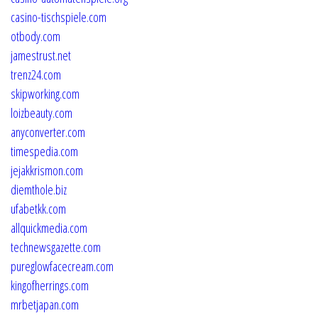
casino-tischspiele.com
otbody.com
jamestrust.net
trenz24.com
skipworking.com
loizbeauty.com
anyconverter.com
timespedia.com
jejakkrismon.com
diemthole.biz
ufabetkk.com
allquickmedia.com
technewsgazette.com
pureglowfacecream.com
kingofherrings.com
mrbetjapan.com