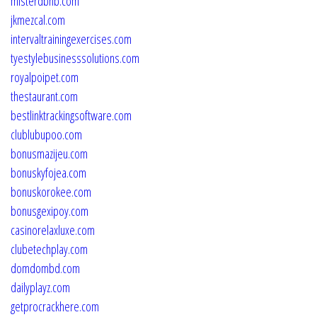
misterdbnb.com
jkmezcal.com
intervaltrainingexercises.com
tyestylebusinesssolutions.com
royalpoipet.com
thestaurant.com
bestlinktrackingsoftware.com
clublubupoo.com
bonusmazijeu.com
bonuskyfojea.com
bonuskorokee.com
bonusgexipoy.com
casinorelaxluxe.com
clubetechplay.com
domdombd.com
dailyplayz.com
getprocrackhere.com