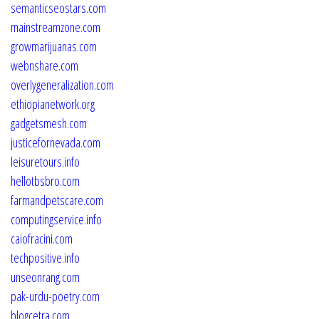
semanticseostars.com
mainstreamzone.com
growmarijuanas.com
webnshare.com
overlygeneralization.com
ethiopianetwork.org
gadgetsmesh.com
justicefornevada.com
leisuretours.info
hellotbsbro.com
farmandpetscare.com
computingservice.info
caiofracini.com
techpositive.info
unseonrang.com
pak-urdu-poetry.com
blogcetra.com