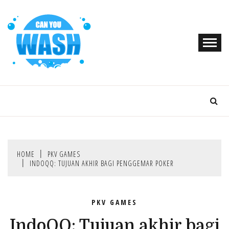
Skip
to
content
Temukan agen slot gacor dengan bonus terbesar
AGEN SLOT GACOR
untuk pemain baru. Dapatkan lebih banyak
keuntungan dengan berbagai penawaran menarik
DENGAN BONUS
saat Anda bergabung.
TERBESAR UNTUK
PEMAIN BARU
HOME
PKV GAMES
INDOQQ: TUJUAN AKHIR BAGI PENGGEMAR POKER
PKV GAMES
IndoQQ: Tujuan akhir bagi