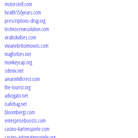
motorstell.com
health150years.com
prescriptions-drug.org
technocrewsolution.com
viraltokvibes.com
vivianebritoimoveis.com
magforbes.net
monkeycap.org
sdenix.net
amarinhillcrest.com
the-tourist.org
advogato.net
isafebag.net
bloombergz.com
enterpriseboosts.com
casino-kartenspiele.com
casino-automatenspiele.org