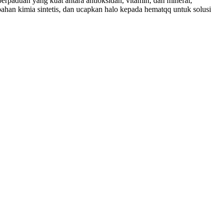
paduan yang kuat antara antioksidan, vitamin, dan mineral,
han kimia sintetis, dan ucapkan halo kepada hematqq untuk solusi