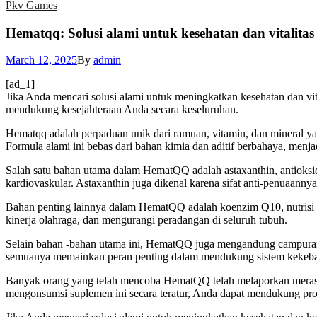
Pkv Games
Hematqq: Solusi alami untuk kesehatan dan vitalitas
March 12, 2025
By
admin
[ad_1]
Jika Anda mencari solusi alami untuk meningkatkan kesehatan dan vit
mendukung kesejahteraan Anda secara keseluruhan.
Hematqq adalah perpaduan unik dari ramuan, vitamin, dan mineral y
Formula alami ini bebas dari bahan kimia dan aditif berbahaya, menj
Salah satu bahan utama dalam HematQQ adalah astaxanthin, antioksi
kardiovaskular. Astaxanthin juga dikenal karena sifat anti-penuaann
Bahan penting lainnya dalam HematQQ adalah koenzim Q10, nutrisi 
kinerja olahraga, dan mengurangi peradangan di seluruh tubuh.
Selain bahan -bahan utama ini, HematQQ juga mengandung campuran vi
semuanya memainkan peran penting dalam mendukung sistem kekebala
Banyak orang yang telah mencoba HematQQ telah melaporkan merasa l
mengonsumsi suplemen ini secara teratur, Anda dapat mendukung pr