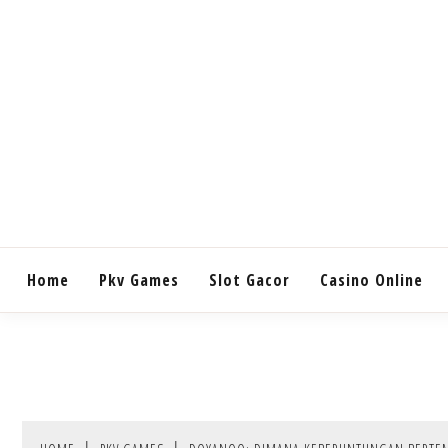
Skip
to
content
Home
Pkv Games
Slot Gacor
Casino Online