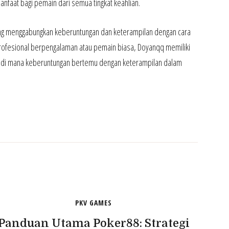
aat bagi pemain dari semua tingkat keahlian.
g menggabungkan keberuntungan dan keterampilan dengan cara
rofesional berpengalaman atau pemain biasa, Doyanqq memiliki
t di mana keberuntungan bertemu dengan keterampilan dalam
PKV GAMES
Panduan Utama Poker88: Strategi