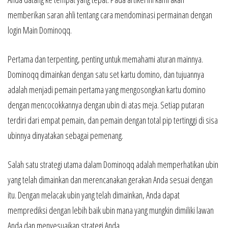
memberikan saran ahli tentang cara mendominasi permainan dengan
login Main Dominoqq.
Pertama dan terpenting, penting untuk memahami aturan mainnya.
Dominoqq dimainkan dengan satu set kartu domino, dan tujuannya
adalah menjadi pemain pertama yang mengosongkan kartu domino
dengan mencocokkannya dengan ubin di atas meja. Setiap putaran
terdiri dari empat pemain, dan pemain dengan total pip tertinggi di sisa
ubinnya dinyatakan sebagai pemenang.
Salah satu strategi utama dalam Dominoqq adalah memperhatikan ubin
yang telah dimainkan dan merencanakan gerakan Anda sesuai dengan
itu. Dengan melacak ubin yang telah dimainkan, Anda dapat
memprediksi dengan lebih baik ubin mana yang mungkin dimiliki lawan
Anda dan menyesuaikan strategi Anda.