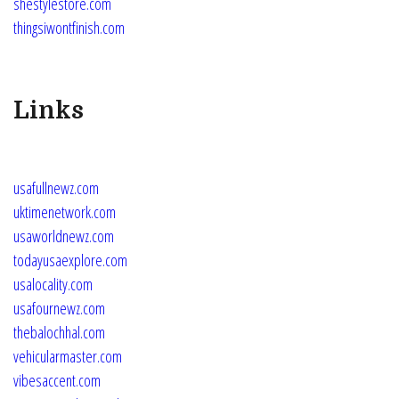
shestylestore.com
thingsiwontfinish.com
Links
usafullnewz.com
uktimenetwork.com
usaworldnewz.com
todayusaexplore.com
usalocality.com
usafournewz.com
thebalochhal.com
vehicularmaster.com
vibesaccent.com