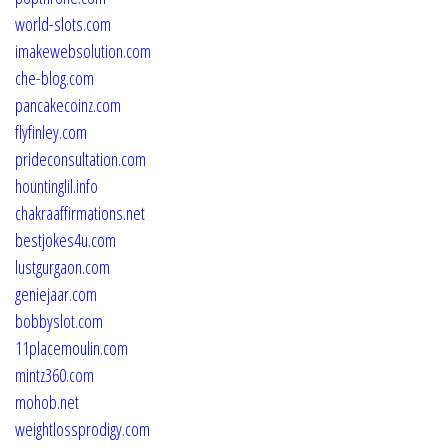
world-slots.com
imakewebsolution.com
che-blog.com
pancakecoinz.com
flyfinley.com
prideconsultation.com
hountinglil.info
chakraaffirmations.net
bestjokes4u.com
lustgurgaon.com
geniejaar.com
bobbyslot.com
11placemoulin.com
mintz360.com
mohob.net
weightlossprodigy.com