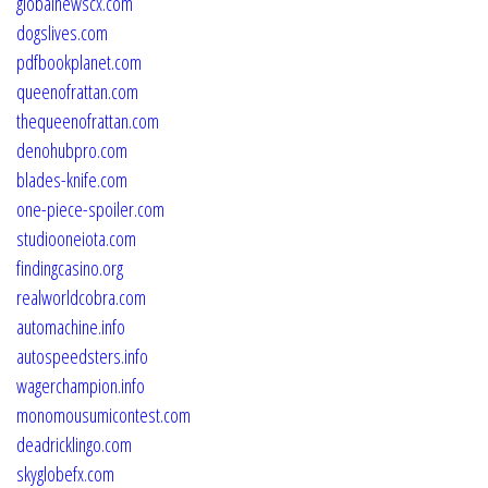
globalnewscx.com
dogslives.com
pdfbookplanet.com
queenofrattan.com
thequeenofrattan.com
denohubpro.com
blades-knife.com
one-piece-spoiler.com
studiooneiota.com
findingcasino.org
realworldcobra.com
automachine.info
autospeedsters.info
wagerchampion.info
monomousumicontest.com
deadricklingo.com
skyglobefx.com