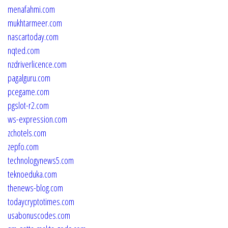
menafahmi.com
mukhtarmeer.com
nascartoday.com
nqted.com
nzdriverlicence.com
pagalguru.com
pcegame.com
pgslot-r2.com
ws-expression.com
zchotels.com
zepfo.com
technologynews5.com
teknoeduka.com
thenews-blog.com
todaycryptotimes.com
usabonuscodes.com