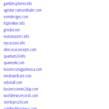
gamblespherex.info
agentur-ramsenthaler.com
eomdesigns.com
triptrekker.info
gendxxi.net
motomasters.info
mycarzone.info
vibecasaconcepts.com
quantum24.info
quantenki.com
businessmagazineusa.com
medicwellcare.com
vidsmall.com
businessnews2day.com
worldnewsrecords.com
sterilepro24.com
solidtechbusiness.com