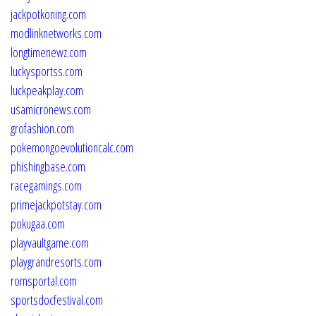
jackpotkoning.com
modlinknetworks.com
longtimenewz.com
luckysportss.com
luckpeakplay.com
usamicronews.com
grofashion.com
pokemongoevolutioncalc.com
phishingbase.com
racegamings.com
primejackpotstay.com
pokugaa.com
playvaultgame.com
playgrandresorts.com
romsportal.com
sportsdocfestival.com