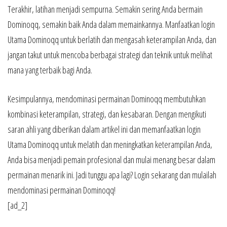
Terakhir, latihan menjadi sempurna. Semakin sering Anda bermain
Dominoqq, semakin baik Anda dalam memainkannya. Manfaatkan login
Utama Dominoqq untuk berlatih dan mengasah keterampilan Anda, dan
jangan takut untuk mencoba berbagai strategi dan teknik untuk melihat
mana yang terbaik bagi Anda.
Kesimpulannya, mendominasi permainan Dominoqq membutuhkan
kombinasi keterampilan, strategi, dan kesabaran. Dengan mengikuti
saran ahli yang diberikan dalam artikel ini dan memanfaatkan login
Utama Dominoqq untuk melatih dan meningkatkan keterampilan Anda,
Anda bisa menjadi pemain profesional dan mulai menang besar dalam
permainan menarik ini. Jadi tunggu apa lagi? Login sekarang dan mulailah
mendominasi permainan Dominoqq!
[ad_2]