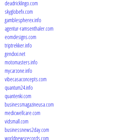
deadricklingo.com
skyglobefx.com
gamblespherex.info
agentur-ramsenthaler.com
eomdesigns.com
triptrekker.info
gendxxi.net
motomasters.info
mycarzone.info
vibecasaconcepts.com
quantum24.info
quantenki.com
businessmagazineusa.com
medicwellcare.com
vidsmall.com
businessnews2day.com
worldnewsrecords.com