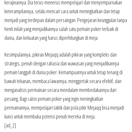
kerajinannya. Dia terus-menerus mempelajari dan menyempurnakan
keterampilannya, selalu mencari cara untuk meningkatkan dan tetap
menjadi yang terdepan dalam persaingan. Pengejaran keunggulan tanpa
henti inilah yang menjadikannya salah satu pemain poker terbaik di
dunia, dan kekuatan yang harus diperhitungkan di meja.
Kesimpulannya, pikiran Mejaqq adalah pikiran yang kompleks dan
strategis, penuh dengan rahasia dan wawasan yang menjadikannya
pemain tangguh di dunia poker. Kemampuannya untuk tetap tenang di
bawah tekanan, membaca lawannya, menggertak secara efektif, dan
menganalisis permainan secara mendalam membedakannya dari
pesaing. Bagi calon pemain poker yang ingin meningkatkan
permainannya, mempelajari taktik dan pola pikir Mejaqq bisa menjadi
kunci untuk membuka potensi penuh mereka di meja.
[ad_2]