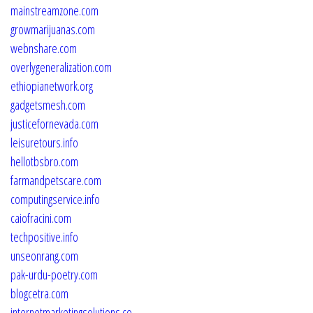
mainstreamzone.com
growmarijuanas.com
webnshare.com
overlygeneralization.com
ethiopianetwork.org
gadgetsmesh.com
justicefornevada.com
leisuretours.info
hellotbsbro.com
farmandpetscare.com
computingservice.info
caiofracini.com
techpositive.info
unseonrang.com
pak-urdu-poetry.com
blogcetra.com
internetmarketingsolutions.co