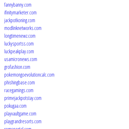
fannybanny.com
ifinitymarketer.com
jackpotkoning.com
modlinknetworks.com
longtimenewz.com
luckysportss.com
luckpeakplay.com
usamicronews.com
grofashion.com
pokemongoevolutioncalc.com
phishingbase.com
racegamings.com
primejackpotstay.com
pokugaa.com
playvaultgame.com
playgrandresorts.com
romsportal.com