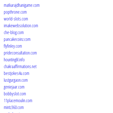
matkarajdhanigame.com
popthrone.com
world-slots.com
imakewebsolution.com
che-blog.com
pancakecoinz.com
flyfinley.com
prideconsultation.com
hountinglil.info
chakraaffirmations.net
bestjokes4u.com
lustgurgaon.com
geniejaar.com
bobbyslot.com
11placemoulin.com
mintz360.com