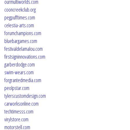
ourmultiworlds.com
cooncreekclub.org
pegpufftimes.com
celestia-arts.com
forumchampions.com
bluebargames.com
festivaldelamalou.com
firstsigninnovations.com
garberdodge.com
swim-wears.com
forgrantedmedia.com
peolpstar.com
tylerscustomdesign.com
carworksonline.com
techtimesss.com
virylstore.com
motorstell.com