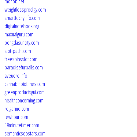
mohob.net
weightlossprodigy.com
smarttechyinfo.com
digitalnotebook.org
maxualguru.com
bongdasuncity.com
slot-pachi.com
freespinsslot.com
paradisefurballs.com
aveuere.info
cannabinoidtimes.com
greenproductsgui.com
healthconcerning.com
rojgarind.com
fewhour.com
18minutetimer.com
semanticseostars.com