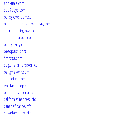
appkuala.com
seo7days.com
pureglowcream.com
bloemenbezorgenvandaag.com
secrettohairgrowth.com
tasteofthaitogo.com
bunnynkitty.com
bezopasnik.org
fjmnxga.com
saigonstartransport.com
bangmaxwin.com
infonetive.com
epictacoshop.com
biopuraskinserum.com
californiafinances.info
canadafinance.info
nevadamoney.info