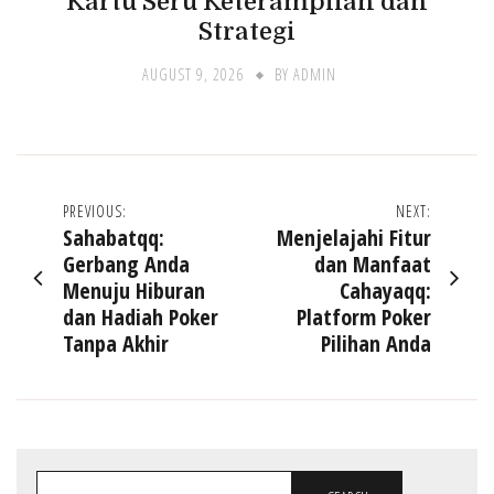
Kartu Seru Keterampilan dan
Strategi
AUGUST 9, 2026
BY
ADMIN
Post
PREVIOUS:
NEXT:
Sahabatqq:
Menjelajahi Fitur
navigation
Gerbang Anda
dan Manfaat
Menuju Hiburan
Cahayaqq:
dan Hadiah Poker
Platform Poker
Tanpa Akhir
Pilihan Anda