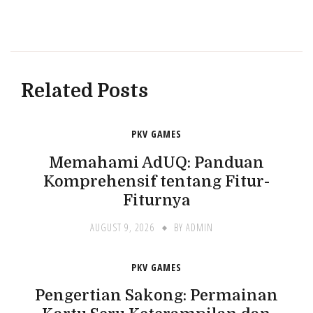
Related Posts
PKV GAMES
Memahami AdUQ: Panduan
Komprehensif tentang Fitur-
Fiturnya
AUGUST 9, 2026
BY
ADMIN
PKV GAMES
Pengertian Sakong: Permainan