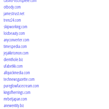
casino-tischspiele.com
otbody.com
jamestrust.net
trenz24.com
skipworking.com
loizbeauty.com
anyconverter.com
timespedia.com
jejakkrismon.com
diemthole.biz
ufabetkk.com
allquickmedia.com
technewsgazette.com
pureglowfacecream.com
kingofherrings.com
mrbetjapan.com
anewentity.biz