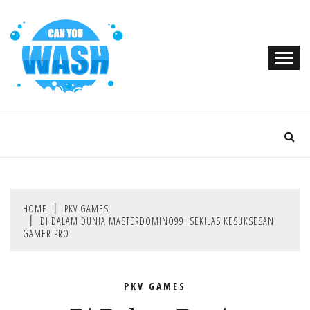
Skip
to
content
Temukan agen slot gacor dengan bonus terbesar untuk pemain baru.
AGEN SLOT GACOR
Dapatkan lebih banyak keuntungan dengan berbagai penawaran menarik
saat Anda bergabung.
DENGAN BONUS
TERBESAR UNTUK
PEMAIN BARU
HOME
PKV GAMES
DI DALAM DUNIA MASTERDOMINO99: SEKILAS KESUKSESAN
GAMER PRO
PKV GAMES