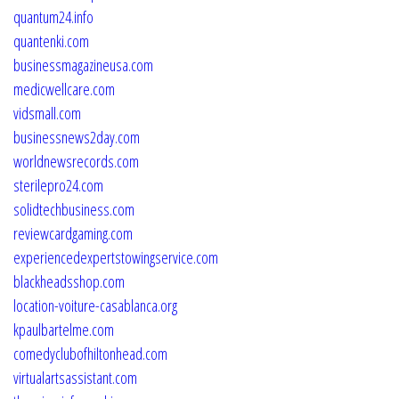
quantum24.info
quantenki.com
businessmagazineusa.com
medicwellcare.com
vidsmall.com
businessnews2day.com
worldnewsrecords.com
sterilepro24.com
solidtechbusiness.com
reviewcardgaming.com
experiencedexpertstowingservice.com
blackheadsshop.com
location-voiture-casablanca.org
kpaulbartelme.com
comedyclubofhiltonhead.com
virtualartsassistant.com