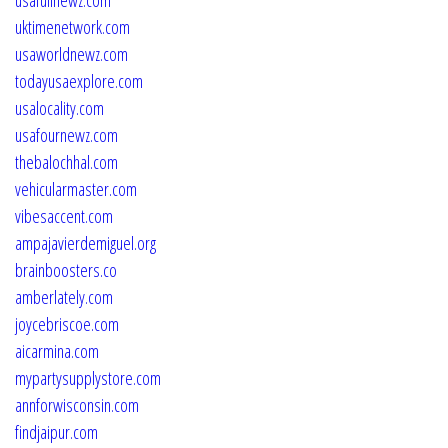
uktimenetwork.com
usaworldnewz.com
todayusaexplore.com
usalocality.com
usafournewz.com
thebalochhal.com
vehicularmaster.com
vibesaccent.com
ampajavierdemiguel.org
brainboosters.co
amberlately.com
joycebriscoe.com
aicarmina.com
mypartysupplystore.com
annforwisconsin.com
findjaipur.com