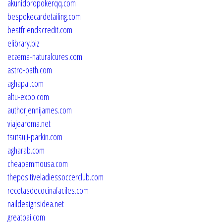
akunidpropokerqq.com
bespokecardetailing.com
bestfriendscredit.com
elibrary.biz
eczema-naturalcures.com
astro-bath.com
aghapal.com
altu-expo.com
authorjennijames.com
viajearoma.net
tsutsuji-parkin.com
agharab.com
cheapammousa.com
thepositiveladiessoccerclub.com
recetasdecocinafaciles.com
naildesignsidea.net
greatpai.com