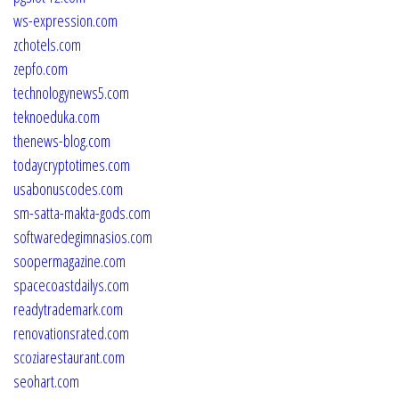
ws-expression.com
zchotels.com
zepfo.com
technologynews5.com
teknoeduka.com
thenews-blog.com
todaycryptotimes.com
usabonuscodes.com
sm-satta-makta-gods.com
softwaredegimnasios.com
soopermagazine.com
spacecoastdailys.com
readytrademark.com
renovationsrated.com
scoziarestaurant.com
seohart.com