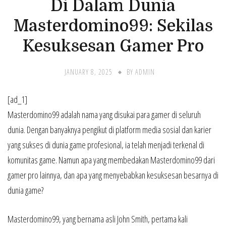
Di Dalam Dunia
Masterdomino99: Sekilas
Kesuksesan Gamer Pro
JANUARY 8, 2025
BY
ADMIN
[ad_1]
Masterdomino99 adalah nama yang disukai para gamer di seluruh
dunia. Dengan banyaknya pengikut di platform media sosial dan karier
yang sukses di dunia game profesional, ia telah menjadi terkenal di
komunitas game. Namun apa yang membedakan Masterdomino99 dari
gamer pro lainnya, dan apa yang menyebabkan kesuksesan besarnya di
dunia game?
Masterdomino99, yang bernama asli John Smith, pertama kali