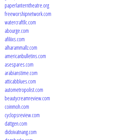
paperlanterntheatre.org
freeworshipnetwork.com
watercraftllc.com
abourge.com
afiliixs.com
alharammallz.com
americanbulletins.com
asespares.com
arabianstime.com
atticabblues.com
autometropolist.com
beautycreamreview.com
coinmoh.com
cyclopsreview.com
dattgen.com
didoivatnang.com