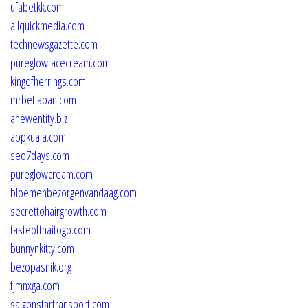
ufabetkk.com
allquickmedia.com
technewsgazette.com
pureglowfacecream.com
kingofherrings.com
mrbetjapan.com
anewentity.biz
appkuala.com
seo7days.com
pureglowcream.com
bloemenbezorgenvandaag.com
secrettohairgrowth.com
tasteofthaitogo.com
bunnynkitty.com
bezopasnik.org
fjmnxga.com
saigonstartransport.com