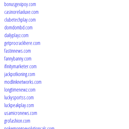
bonusgexipoy.com
casinorelaxluxe.com
clubetechplay.com
domdombd.com
dailyplayz.com
getprocrackhere.com
fastinnews.com
fannybanny.com
ifinitymarketer.com
jackpotkoning.com
modlinknetworks.com
longtimenewz.com
luckysportss.com
luckpeakplay.com
usamicronews.com
grofashion.com
pokemongoevolutioncalc.com