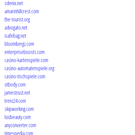
sdenix.net
amarinhillcrest.com
the-tourist.org
advogato.net
isafebag.net
bloombergz.com
enterpriseboosts.com
casino-kartenspiele.com
casino-automatenspiele.org
casino-tischspiele.com
otbody.com
jamestrust.net
trenz24.com
skipworking.com
loizbeauty.com
anyconverter.com
timespedia.com