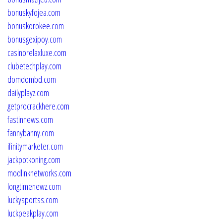
bonuskyfojea.com
bonuskorokee.com
bonusgexipoy.com
casinorelaxluxe.com
clubetechplay.com
domdombd.com
dailyplayz.com
getprocrackhere.com
fastinnews.com
fannybanny.com
ifinitymarketer.com
jackpotkoning.com
modlinknetworks.com
longtimenewz.com
luckysportss.com
luckpeakplay.com