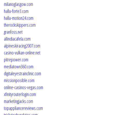
milanoglasgow.com
hallu-forte3.com
hallu-motion24.com
therockskippers.com
granfoss.net
allindiacafela.com
alpineskiracing2007.com
casino-vulkan-online.net
pitrepower.com
mediatown360.com
digitaleyestrainclinic.com
missionposible.com
online-casinos-vegas.com
xfinityrouterlogin.com
marketingjacks.com
topappliancereviews.com
trickytechupdates.com