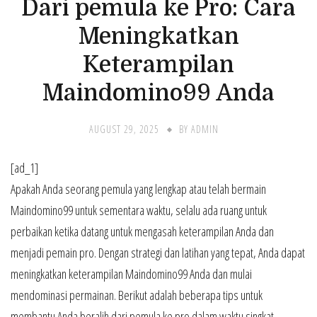
Dari pemula ke Pro: Cara
Meningkatkan
Keterampilan
Maindomino99 Anda
AUGUST 29, 2025
BY
ADMIN
[ad_1]
Apakah Anda seorang pemula yang lengkap atau telah bermain
Maindomino99 untuk sementara waktu, selalu ada ruang untuk
perbaikan ketika datang untuk mengasah keterampilan Anda dan
menjadi pemain pro. Dengan strategi dan latihan yang tepat, Anda dapat
meningkatkan keterampilan Maindomino99 Anda dan mulai
mendominasi permainan. Berikut adalah beberapa tips untuk
membantu Anda beralih dari pemula ke pro dalam waktu singkat.