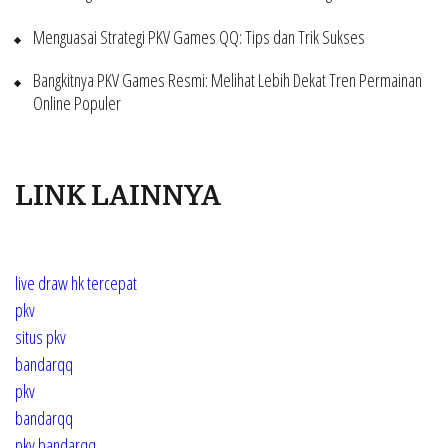
Menguasai Strategi PKV Games QQ: Tips dan Trik Sukses
Bangkitnya PKV Games Resmi: Melihat Lebih Dekat Tren Permainan
Online Populer
LINK LAINNYA
live draw hk tercepat
pkv
situs pkv
bandarqq
pkv
bandarqq
pkv bandarqq