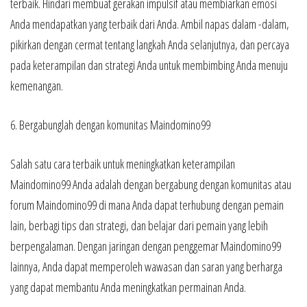
terbaik. Hindari membuat gerakan impulsif atau membiarkan emosi
Anda mendapatkan yang terbaik dari Anda. Ambil napas dalam -dalam,
pikirkan dengan cermat tentang langkah Anda selanjutnya, dan percaya
pada keterampilan dan strategi Anda untuk membimbing Anda menuju
kemenangan.
6. Bergabunglah dengan komunitas Maindomino99
Salah satu cara terbaik untuk meningkatkan keterampilan
Maindomino99 Anda adalah dengan bergabung dengan komunitas atau
forum Maindomino99 di mana Anda dapat terhubung dengan pemain
lain, berbagi tips dan strategi, dan belajar dari pemain yang lebih
berpengalaman. Dengan jaringan dengan penggemar Maindomino99
lainnya, Anda dapat memperoleh wawasan dan saran yang berharga
yang dapat membantu Anda meningkatkan permainan Anda.