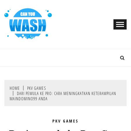
Skip
to
content
Temukan agen slot gacor dengan bonus terbesar untuk pemain baru.
AGEN SLOT GACOR
Dapatkan lebih banyak keuntungan dengan berbagai penawaran menarik
saat Anda bergabung.
DENGAN BONUS
TERBESAR UNTUK
PEMAIN BARU
HOME
PKV GAMES
DARI PEMULA KE PRO: CARA MENINGKATKAN KETERAMPILAN
MAINDOMINO99 ANDA
PKV GAMES