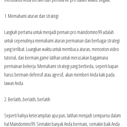
1. Memahami aturan dan strategi
Langkah pertama untuk menjadi pemain pro maindomino99 adalah
untuk sepenuhnya memahami aturan permainan dan berbagai strategi
yang terlibat. Luangkan waktu untuk membaca aturan, menonton video
tutorial, dan bermain game latihan untuk merasakan bagaimana
permainan bekerja. Memahami strategi yang berbeda, seperti kapan
harus bermain defensif atau agresif, akan memberi Anda kaki pada
lawan Anda.
2. Berlatih, berlatih, berlatih
Seperti halnya keterampilan apa pun, latihan menjadi sempurna dalam
hal Maindomino99. Semakin banyak Anda bermain, semakin baik Anda