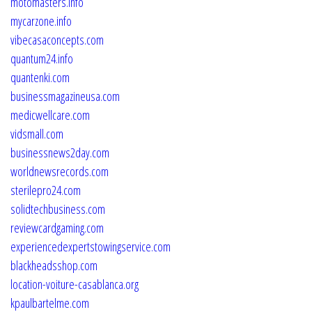
motomasters.info
mycarzone.info
vibecasaconcepts.com
quantum24.info
quantenki.com
businessmagazineusa.com
medicwellcare.com
vidsmall.com
businessnews2day.com
worldnewsrecords.com
sterilepro24.com
solidtechbusiness.com
reviewcardgaming.com
experiencedexpertstowingservice.com
blackheadsshop.com
location-voiture-casablanca.org
kpaulbartelme.com