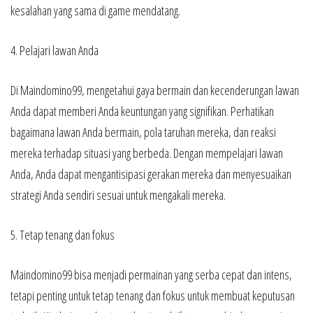
kesalahan yang sama di game mendatang.
4. Pelajari lawan Anda
Di Maindomino99, mengetahui gaya bermain dan kecenderungan lawan
Anda dapat memberi Anda keuntungan yang signifikan. Perhatikan
bagaimana lawan Anda bermain, pola taruhan mereka, dan reaksi
mereka terhadap situasi yang berbeda. Dengan mempelajari lawan
Anda, Anda dapat mengantisipasi gerakan mereka dan menyesuaikan
strategi Anda sendiri sesuai untuk mengakali mereka.
5. Tetap tenang dan fokus
Maindomino99 bisa menjadi permainan yang serba cepat dan intens,
tetapi penting untuk tetap tenang dan fokus untuk membuat keputusan