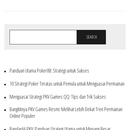
SEARCH
Panduan Utama Poker88: Strategi untuk Sukses
10 Strategi Poker Teratas untuk Pemula untuk Menguasai Permainan
Menguasai Strategi PKV Games QQ: Tips dan Trik Sukses
Bangkitnya PKV Games Resmi: Melihat Lebih Dekat Tren Permainan
Online Populer
Bandar66 PKV: Panduan Strategi Utama untuk Menang Besar