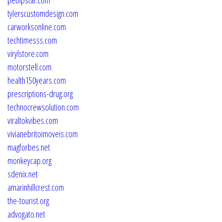
tylerscustomdesign.com
carworksonline.com
techtimesss.com
virylstore.com
motorstell.com
health150years.com
prescriptions-drug.org
technocrewsolution.com
viraltokvibes.com
vivianebritoimoveis.com
magforbes.net
monkeycap.org
sdenix.net
amarinhillcrest.com
the-tourist.org
advogato.net