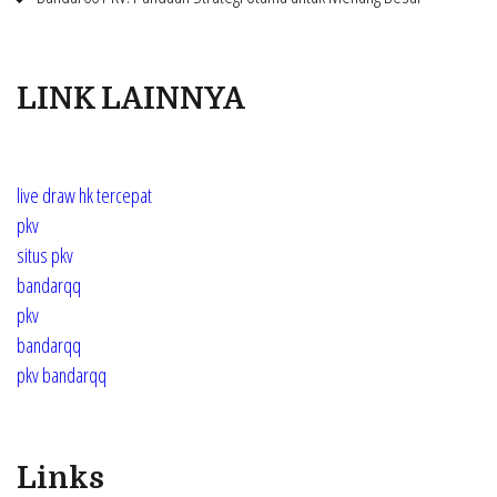
LINK LAINNYA
live draw hk tercepat
pkv
situs pkv
bandarqq
pkv
bandarqq
pkv bandarqq
Links