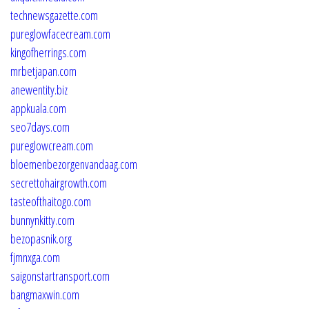
technewsgazette.com
pureglowfacecream.com
kingofherrings.com
mrbetjapan.com
anewentity.biz
appkuala.com
seo7days.com
pureglowcream.com
bloemenbezorgenvandaag.com
secrettohairgrowth.com
tasteofthaitogo.com
bunnynkitty.com
bezopasnik.org
fjmnxga.com
saigonstartransport.com
bangmaxwin.com