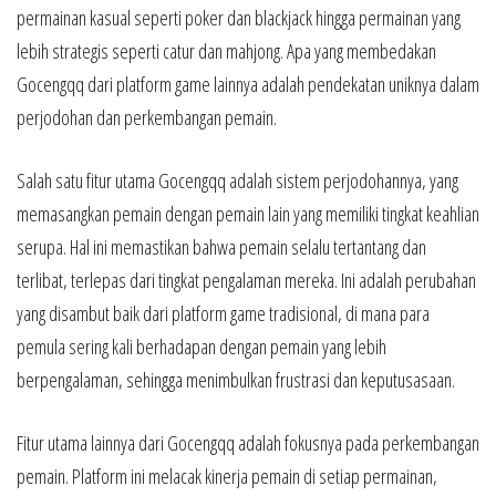
permainan kasual seperti poker dan blackjack hingga permainan yang
lebih strategis seperti catur dan mahjong. Apa yang membedakan
Gocengqq dari platform game lainnya adalah pendekatan uniknya dalam
perjodohan dan perkembangan pemain.
Salah satu fitur utama Gocengqq adalah sistem perjodohannya, yang
memasangkan pemain dengan pemain lain yang memiliki tingkat keahlian
serupa. Hal ini memastikan bahwa pemain selalu tertantang dan
terlibat, terlepas dari tingkat pengalaman mereka. Ini adalah perubahan
yang disambut baik dari platform game tradisional, di mana para
pemula sering kali berhadapan dengan pemain yang lebih
berpengalaman, sehingga menimbulkan frustrasi dan keputusasaan.
Fitur utama lainnya dari Gocengqq adalah fokusnya pada perkembangan
pemain. Platform ini melacak kinerja pemain di setiap permainan,