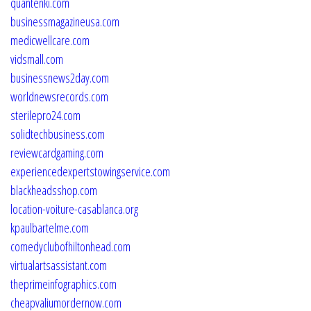
quantenki.com
businessmagazineusa.com
medicwellcare.com
vidsmall.com
businessnews2day.com
worldnewsrecords.com
sterilepro24.com
solidtechbusiness.com
reviewcardgaming.com
experiencedexpertstowingservice.com
blackheadsshop.com
location-voiture-casablanca.org
kpaulbartelme.com
comedyclubofhiltonhead.com
virtualartsassistant.com
theprimeinfographics.com
cheapvaliumordernow.com