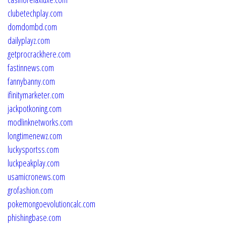
clubetechplay.com
domdombd.com
dailyplayz.com
getprocrackhere.com
fastinnews.com
fannybanny.com
ifinitymarketer.com
jackpotkoning.com
modlinknetworks.com
longtimenewz.com
luckysportss.com
luckpeakplay.com
usamicronews.com
grofashion.com
pokemongoevolutioncalc.com
phishingbase.com