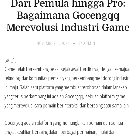
Dari Pemula hingga Pro:
Bagaimana Gocengqq
Merevolusi Industri Game
NOVEMBER 5, 2024
BY
ADMIN
[ad_1]
Game telah berkembang pesat sejak awal berdirinya, dengan kemajuan
teknologi dan komunitas pemain yang berkembang mendorong industri
ini maju. Salah satu platform yang membuat terobosan dalam lanskap
yang terus berkembang ini adalah Gocengqq, sebuah platform game
yang merevolusi cara pemain berinteraksi dan bersaing satu sama lain.
Gocengqq adalah platform yang memungkinkan pemain dari semua
tingkat keahlian bersaing dalam berbagai permainan, mulai dari