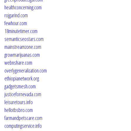
healthconcerning.com
rojgarind.com
fewhour.com
18minutetimer.com
semanticseostars.com
mainstreamzone.com
growmarijuanas.com
webnshare.com
overlygeneralization.com
ethiopianetwork.org
gadgetsmesh.com
justicefornevada.com
leisuretours.info
hellotbsbro.com
farmandpetscare.com
computingservice.info