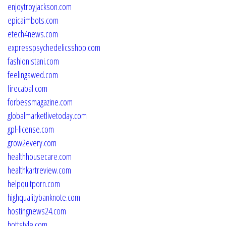
enjoytroyjackson.com
epicaimbots.com
etech4news.com
expresspsychedelicsshop.com
fashionistani.com
feelingswed.com
firecabal.com
forbessmagazine.com
globalmarketlivetoday.com
gpl-license.com
grow2every.com
healthhousecare.com
healthkartreview.com
helpquitporn.com
highqualitybanknote.com
hostingnews24.com
hottstyle.com