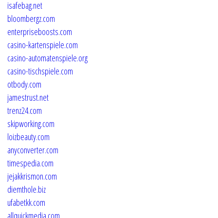
isafebag.net
bloombergz.com
enterpriseboosts.com
casino-kartenspiele.com
casino-automatenspiele.org
casino-tischspiele.com
otbody.com
jamestrust.net
trenz24.com
skipworking.com
loizbeauty.com
anyconverter.com
timespedia.com
jejakkrismon.com
diemthole.biz
ufabetkk.com
allquickmedia.com