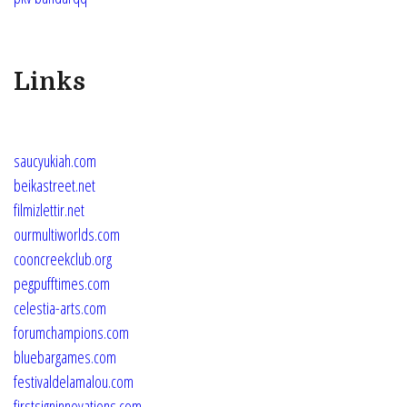
Links
saucyukiah.com
beikastreet.net
filmizlettir.net
ourmultiworlds.com
cooncreekclub.org
pegpufftimes.com
celestia-arts.com
forumchampions.com
bluebargames.com
festivaldelamalou.com
firstsigninnovations.com