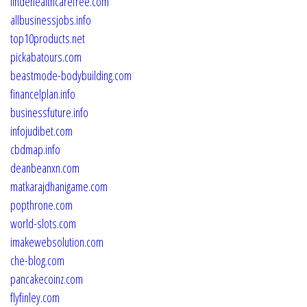
lindehealthcarefree.com
allbusinessjobs.info
top10products.net
pickabatours.com
beastmode-bodybuilding.com
financelplan.info
businessfuture.info
infojudibet.com
cbdmap.info
deanbeanxn.com
matkarajdhanigame.com
popthrone.com
world-slots.com
imakewebsolution.com
che-blog.com
pancakecoinz.com
flyfinley.com