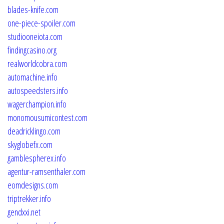
blades-knife.com
one-piece-spoiler.com
studiooneiota.com
findingcasino.org
realworldcobra.com
automachine.info
autospeedsters.info
wagerchampion.info
monomousumicontest.com
deadricklingo.com
skyglobefx.com
gamblespherex.info
agentur-ramsenthaler.com
eomdesigns.com
triptrekker.info
gendxxi.net