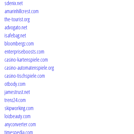
sdenix.net
amarinhillcrest.com
the-tourist.org
advogato.net
isafebag.net
bloombergz.com
enterpriseboosts.com
casino-kartenspiele.com
casino-automatenspiele.org
casino-tischspiele.com
otbody.com
jamestrust.net
trenz24.com
skipworking.com
loizbeauty.com
anyconverter.com
timespedia.com