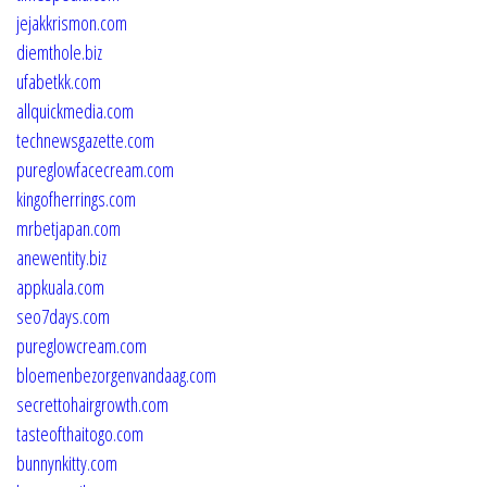
jejakkrismon.com
diemthole.biz
ufabetkk.com
allquickmedia.com
technewsgazette.com
pureglowfacecream.com
kingofherrings.com
mrbetjapan.com
anewentity.biz
appkuala.com
seo7days.com
pureglowcream.com
bloemenbezorgenvandaag.com
secrettohairgrowth.com
tasteofthaitogo.com
bunnynkitty.com