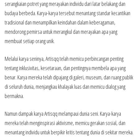
serangkaian potret yang merayakan individu dari latar belakang dan
budaya berbeda. Karya-karya tersebut menantang standar kecantikan
tradisional dan menampilkan keindahan dalam keberagaman,
mendorong pemirsa untuk merangkul dan merayakan apa yang
membuat setiap orang unik.
Melalui karya seninya, Artisqq telah memicu perbincangan penting
tentang inklusivitas, kesetaraan, dan pentingnya membela apa yang
benar. Karya mereka telah dipajang di galeri, museum, dan ruang publik
di seluruh dunia, menjangkau khalayak luas dan memicu dialog yang
bermakna.
Namun dampak karya Artisqq melampaui dunia seni. Karya-karya
mereka telah menginspirasi aktivisme, memicu gerakan sosial, dan
menantang individu untuk berpikir kritis tentang dunia di sekitar mereka.