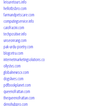
leisuretours.info
hellotbsbro.com
farmandpetscare.com
computingservice.info
caiofracini.com
techpositive.info
unseonrang.com
pak-urdu-poetry.com
blogcetra.com
internetmarketingsolutions.co
ollystvs.com
globalnewscx.com
dogslives.com
pdfbookplanet.com
queenofrattan.com
thequeenofrattan.com
denohubpro.com