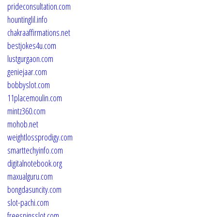
prideconsultation.com
hountinglil.info
chakraaffirmations.net
bestjokes4u.com
lustgurgaon.com
geniejaar.com
bobbyslot.com
11placemoulin.com
mintz360.com
mohob.net
weightlossprodigy.com
smarttechyinfo.com
digitalnotebook.org
maxualguru.com
bongdasuncity.com
slot-pachi.com
freespinsslot.com