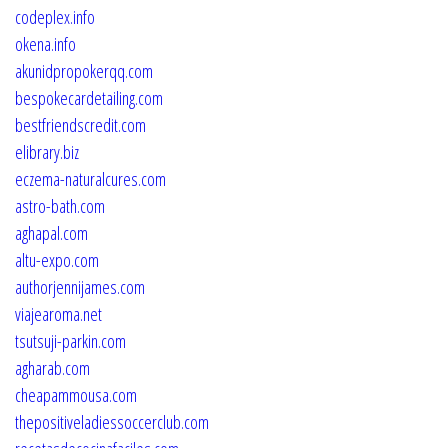
codeplex.info
okena.info
akunidpropokerqq.com
bespokecardetailing.com
bestfriendscredit.com
elibrary.biz
eczema-naturalcures.com
astro-bath.com
aghapal.com
altu-expo.com
authorjennijames.com
viajearoma.net
tsutsuji-parkin.com
agharab.com
cheapammousa.com
thepositiveladiessoccerclub.com