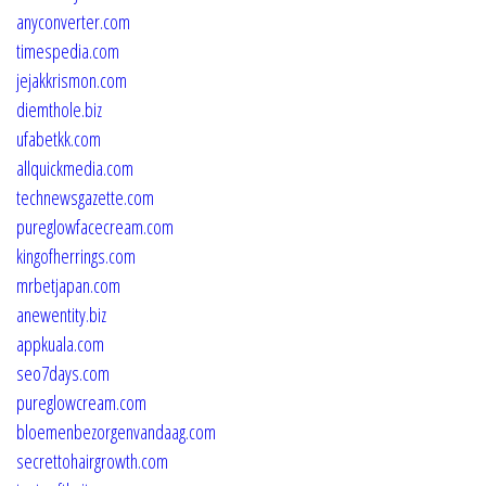
anyconverter.com
timespedia.com
jejakkrismon.com
diemthole.biz
ufabetkk.com
allquickmedia.com
technewsgazette.com
pureglowfacecream.com
kingofherrings.com
mrbetjapan.com
anewentity.biz
appkuala.com
seo7days.com
pureglowcream.com
bloemenbezorgenvandaag.com
secrettohairgrowth.com