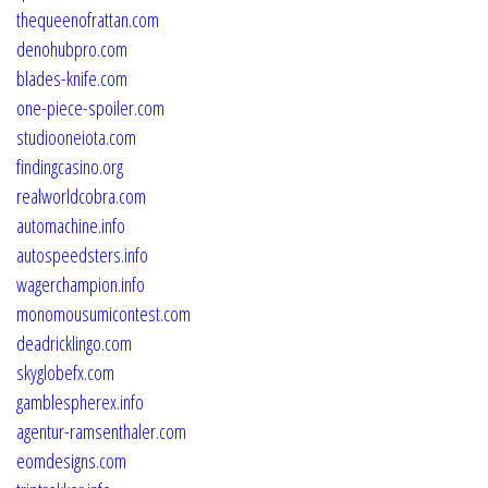
thequeenofrattan.com
denohubpro.com
blades-knife.com
one-piece-spoiler.com
studiooneiota.com
findingcasino.org
realworldcobra.com
automachine.info
autospeedsters.info
wagerchampion.info
monomousumicontest.com
deadricklingo.com
skyglobefx.com
gamblespherex.info
agentur-ramsenthaler.com
eomdesigns.com