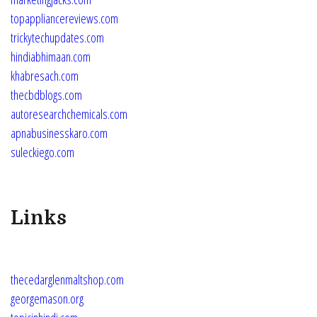
topappliancereviews.com
trickytechupdates.com
hindiabhimaan.com
khabresach.com
thecbdblogs.com
autoresearchchemicals.com
apnabusinesskaro.com
suleckiego.com
Links
thecedarglenmaltshop.com
georgemason.org