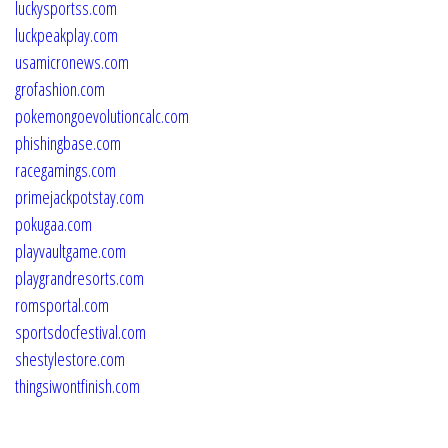
luckysportss.com
luckpeakplay.com
usamicronews.com
grofashion.com
pokemongoevolutioncalc.com
phishingbase.com
racegamings.com
primejackpotstay.com
pokugaa.com
playvaultgame.com
playgrandresorts.com
romsportal.com
sportsdocfestival.com
shestylestore.com
thingsiwontfinish.com