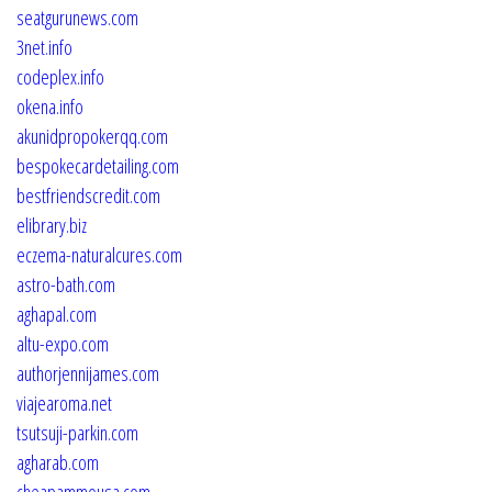
seatgurunews.com
3net.info
codeplex.info
okena.info
akunidpropokerqq.com
bespokecardetailing.com
bestfriendscredit.com
elibrary.biz
eczema-naturalcures.com
astro-bath.com
aghapal.com
altu-expo.com
authorjennijames.com
viajearoma.net
tsutsuji-parkin.com
agharab.com
cheapammousa.com