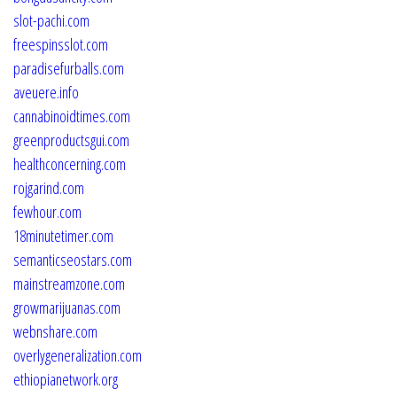
slot-pachi.com
freespinsslot.com
paradisefurballs.com
aveuere.info
cannabinoidtimes.com
greenproductsgui.com
healthconcerning.com
rojgarind.com
fewhour.com
18minutetimer.com
semanticseostars.com
mainstreamzone.com
growmarijuanas.com
webnshare.com
overlygeneralization.com
ethiopianetwork.org