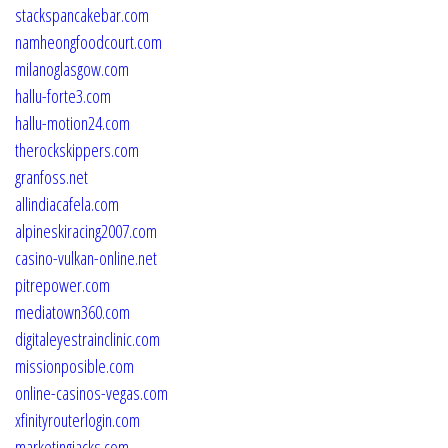
stackspancakebar.com
namheongfoodcourt.com
milanoglasgow.com
hallu-forte3.com
hallu-motion24.com
therockskippers.com
granfoss.net
allindiacafela.com
alpineskiracing2007.com
casino-vulkan-online.net
pitrepower.com
mediatown360.com
digitaleyestrainclinic.com
missionposible.com
online-casinos-vegas.com
xfinityrouterlogin.com
marketingjacks.com