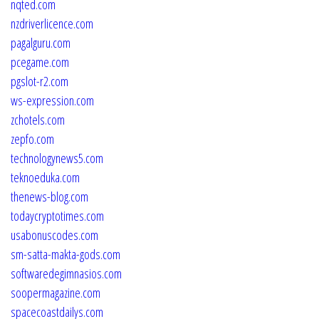
nqted.com
nzdriverlicence.com
pagalguru.com
pcegame.com
pgslot-r2.com
ws-expression.com
zchotels.com
zepfo.com
technologynews5.com
teknoeduka.com
thenews-blog.com
todaycryptotimes.com
usabonuscodes.com
sm-satta-makta-gods.com
softwaredegimnasios.com
soopermagazine.com
spacecoastdailys.com