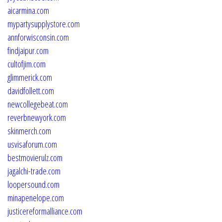
aicarmina.com
mypartysupplystore.com
annforwisconsin.com
findjaipur.com
cultofjim.com
glimmerick.com
davidfollett.com
newcollegebeat.com
reverbnewyork.com
skinmerch.com
usvisaforum.com
bestmovierulz.com
jagalchi-trade.com
loopersound.com
minapenelope.com
justicereformalliance.com