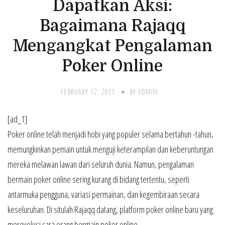
Dapatkan Aksi:
Bagaimana Rajaqq
Mengangkat Pengalaman
Poker Online
FEBRUARY 12, 2025
BY
ADMIN
[ad_1]
Poker online telah menjadi hobi yang populer selama bertahun -tahun,
memungkinkan pemain untuk menguji keterampilan dan keberuntungan
mereka melawan lawan dari seluruh dunia. Namun, pengalaman
bermain poker online sering kurang di bidang tertentu, seperti
antarmuka pengguna, variasi permainan, dan kegembiraan secara
keseluruhan. Di situlah Rajaqq datang, platform poker online baru yang
merevolusi cara orang bermain poker online.