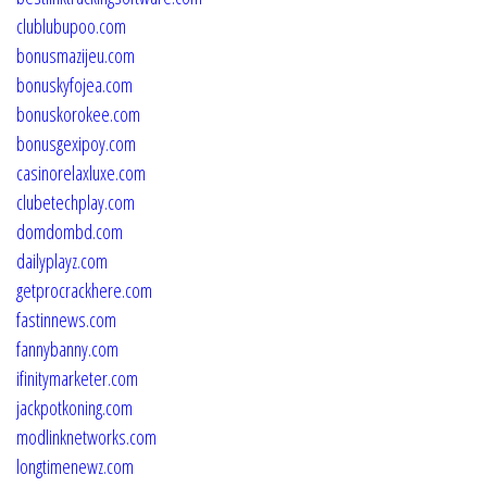
clublubupoo.com
bonusmazijeu.com
bonuskyfojea.com
bonuskorokee.com
bonusgexipoy.com
casinorelaxluxe.com
clubetechplay.com
domdombd.com
dailyplayz.com
getprocrackhere.com
fastinnews.com
fannybanny.com
ifinitymarketer.com
jackpotkoning.com
modlinknetworks.com
longtimenewz.com