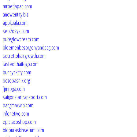
mrbetjapan.com
anewentity.biz
appkuala.com
seo7days.com
pureglowcream.com
bloemenbezorgenvandaag.com
secrettohairgrowth.com
tasteofthaitogo.com
bunnynkitty.com
bezopasnik.org
fjmnxga.com
saigonstartransport.com
bangmaxwin.com
infonetive.com
epictacoshop.com
biopuraskinserum.com