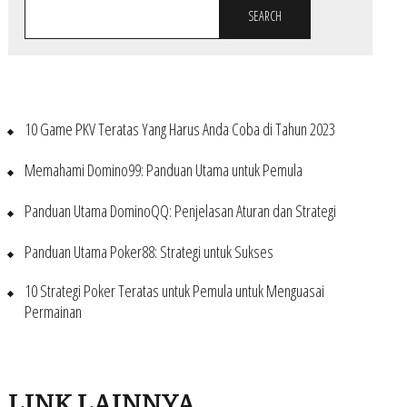
IN BARU
SEARCH
10 Game PKV Teratas Yang Harus Anda Coba di Tahun 2023
Memahami Domino99: Panduan Utama untuk Pemula
Panduan Utama DominoQQ: Penjelasan Aturan dan Strategi
Panduan Utama Poker88: Strategi untuk Sukses
10 Strategi Poker Teratas untuk Pemula untuk Menguasai
Permainan
LINK LAINNYA