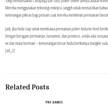
Yang membedakan Cahayaqq dari situs poker online lainnya adalah kom
Mereka menggunakan teknologi enkripsi canggih untuk memastikan bahw
ketenangan pikiran bagi pemain saat mereka menikmati permainan favori
Jadi, jika Anda siap untuk membawa permainan poker Anda ke level beri
Dengan beragam permainan, turnamen, dan promosi, selalu ada sesuatu un
ini dan mulai bermain – kemenangan besar Anda berikutnya mungkin suda
[ad_2]
Related Posts
PKV GAMES