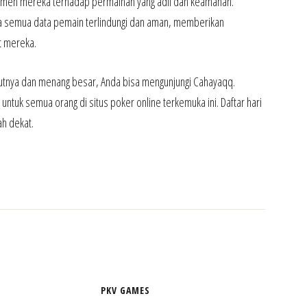
itmen mereka terhadap permainan yang adil dan keamanan.
a semua data pemain terlindungi dan aman, memberikan
t mereka.
kutnya dan menang besar, Anda bisa mengunjungi Cahayaqq.
tuk semua orang di situs poker online terkemuka ini. Daftar hari
h dekat.
PKV GAMES