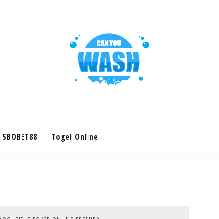
Temukan agen slot gacor dengan bonus terbesar
AGEN 
penawar
SBOBET88
Togel Online
DENG
TERBE