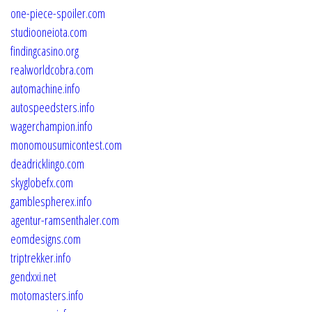
one-piece-spoiler.com
studiooneiota.com
findingcasino.org
realworldcobra.com
automachine.info
autospeedsters.info
wagerchampion.info
monomousumicontest.com
deadricklingo.com
skyglobefx.com
gamblespherex.info
agentur-ramsenthaler.com
eomdesigns.com
triptrekker.info
gendxxi.net
motomasters.info