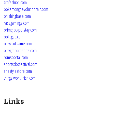
grofashion.com
pokemongoevolutioncalc.com
phishingbase.com
racegamings.com
primejackpotstay.com
pokugaa.com
playvaultgame.com
playgrandresorts.com
romsportal.com
sportsdocfestival.com
shestylestore.com
thingsiwontfinish.com
Links