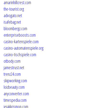
amarinhillcrest.com
the-tourist.org
advogato.net
isafebag.net
bloombergz.com
enterpriseboosts.com
casino-kartenspiele.com
casino-automatenspiele.org
casino-tischspiele.com
otbody.com
jamestrust.net
trenz24.com
skipworking.com
loizbeauty.com
anyconverter.com
timespedia.com
jejakkrismon.com