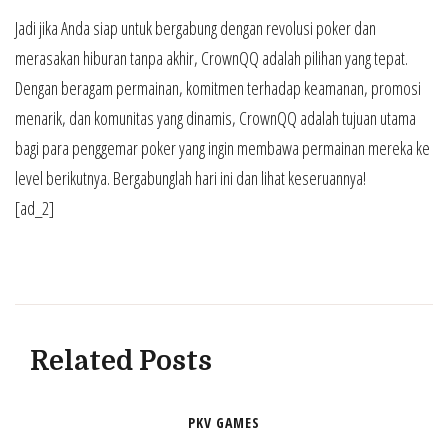
Jadi jika Anda siap untuk bergabung dengan revolusi poker dan
merasakan hiburan tanpa akhir, CrownQQ adalah pilihan yang tepat.
Dengan beragam permainan, komitmen terhadap keamanan, promosi
menarik, dan komunitas yang dinamis, CrownQQ adalah tujuan utama
bagi para penggemar poker yang ingin membawa permainan mereka ke
level berikutnya. Bergabunglah hari ini dan lihat keseruannya!
[ad_2]
Related Posts
PKV GAMES