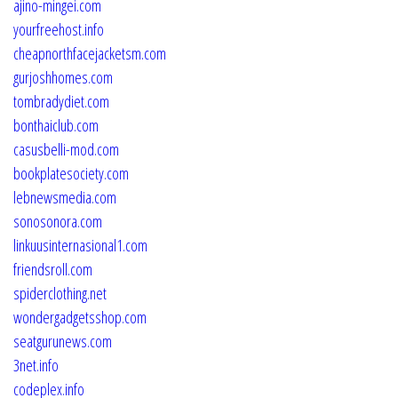
ajino-mingei.com
yourfreehost.info
cheapnorthfacejacketsm.com
gurjoshhomes.com
tombradydiet.com
bonthaiclub.com
casusbelli-mod.com
bookplatesociety.com
lebnewsmedia.com
sonosonora.com
linkuusinternasional1.com
friendsroll.com
spiderclothing.net
wondergadgetsshop.com
seatgurunews.com
3net.info
codeplex.info