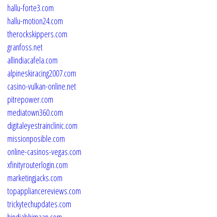
hallu-forte3.com
hallu-motion24.com
therockskippers.com
granfoss.net
allindiacafela.com
alpineskiracing2007.com
casino-vulkan-online.net
pitrepower.com
mediatown360.com
digitaleyestrainclinic.com
missionposible.com
online-casinos-vegas.com
xfinityrouterlogin.com
marketingjacks.com
topappliancereviews.com
trickytechupdates.com
hindiabhimaan.com