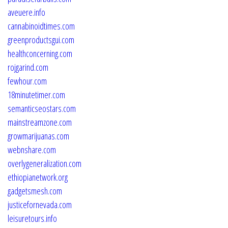
aveuere.info
cannabinoidtimes.com
greenproductsgui.com
healthconcerning.com
rojgarind.com
fewhour.com
18minutetimer.com
semanticseostars.com
mainstreamzone.com
growmarijuanas.com
webnshare.com
overlygeneralization.com
ethiopianetwork.org
gadgetsmesh.com
justicefornevada.com
leisuretours.info