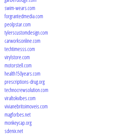
swim-wears.com
forgrantedmedia.com
peolpstar.com
tylerscustomdesign.com
carworksonline.com
techtimesss.com
virylstore.com
motorstell.com
health150years.com
prescriptions-drug.org
technocrewsolution.com
viraltokvibes.com
vivianebritoimoveis.com
magforbes.net
monkeycap.org
sdenix.net