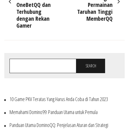
OneBetQQ dan
Permainan
Terhubung
Taruhan Tinggi
dengan Rekan
MemberQQ
Gamer
SEARCH
10 Game PKV Teratas Yang Harus Anda Coba di Tahun 2023
Memahami Domino99: Panduan Utama untuk Pemula
Panduan Utama DominoQQ: Penjelasan Aturan dan Strategi