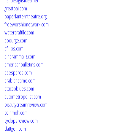
naildesignsidea.net
greatpai.com
paperlanterntheatre.org
freeworshipnetwork.com
watercraftllc.com
abourge.com
afiliixs.com
alharammallz.com
americanbulletins.com
asespares.com
arabianstime.com
atticabblues.com
autometropolist.com
beautycreamreview.com
coinmoh.com
cyclopsreview.com
dattgen.com