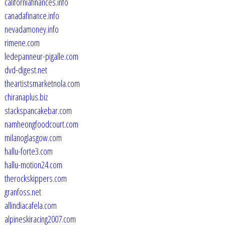
californiafinances.info
canadafinance.info
nevadamoney.info
rimene.com
ledepanneur-pigalle.com
dvd-digest.net
theartistsmarketnola.com
chiranaplus.biz
stackspancakebar.com
namheongfoodcourt.com
milanoglasgow.com
hallu-forte3.com
hallu-motion24.com
therockskippers.com
granfoss.net
allindiacafela.com
alpineskiracing2007.com