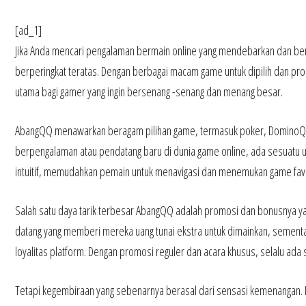
[ad_1]
Jika Anda mencari pengalaman bermain online yang mendebarkan dan berma
berperingkat teratas. Dengan berbagai macam game untuk dipilih dan pr
utama bagi gamer yang ingin bersenang -senang dan menang besar.
AbangQQ menawarkan beragam pilihan game, termasuk poker, DominoQQ,
berpengalaman atau pendatang baru di dunia game online, ada sesuatu u
intuitif, memudahkan pemain untuk menavigasi dan menemukan game fav
Salah satu daya tarik terbesar AbangQQ adalah promosi dan bonusnya y
datang yang memberi mereka uang tunai ekstra untuk dimainkan, semen
loyalitas platform. Dengan promosi reguler dan acara khusus, selalu ada
Tetapi kegembiraan yang sebenarnya berasal dari sensasi kemenangan. 