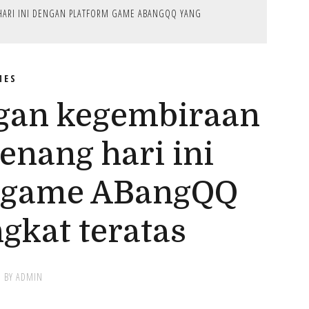
PEMA
ARI INI DENGAN PLATFORM GAME ABANGQQ YANG
MES
gan kegembiraan
enang hari ini
m game ABangQQ
gkat teratas
BY
ADMIN