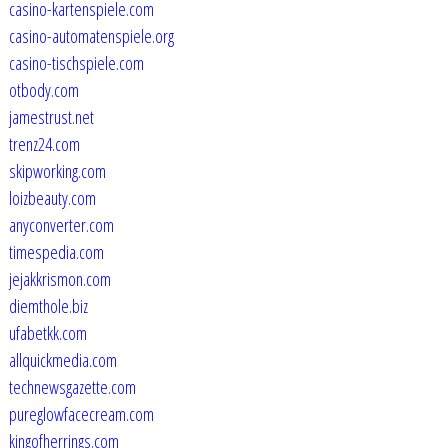
casino-kartenspiele.com
casino-automatenspiele.org
casino-tischspiele.com
otbody.com
jamestrust.net
trenz24.com
skipworking.com
loizbeauty.com
anyconverter.com
timespedia.com
jejakkrismon.com
diemthole.biz
ufabetkk.com
allquickmedia.com
technewsgazette.com
pureglowfacecream.com
kingofherrings.com