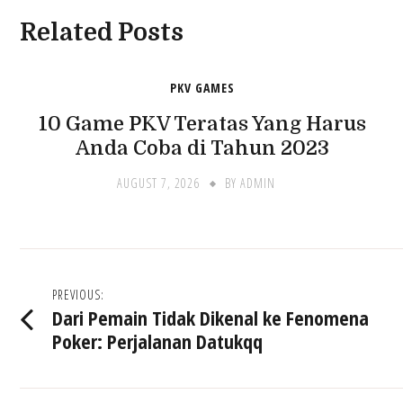
Related Posts
PKV GAMES
10 Game PKV Teratas Yang Harus
Anda Coba di Tahun 2023
AUGUST 7, 2026
BY
ADMIN
Post
PREVIOUS:
Dari Pemain Tidak Dikenal ke Fenomena
navigation
Poker: Perjalanan Datukqq