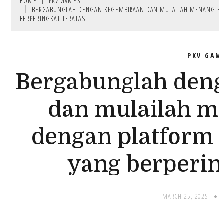
HOME
PKV GAMES
BERGABUNGLAH DENGAN KEGEMBIRAAN DAN MULAILAH MENANG H
BERPERINGKAT TERATAS
PKV GA
Bergabunglah den
dan mulailah m
dengan platfor
yang berperin
MARCH 25, 2025