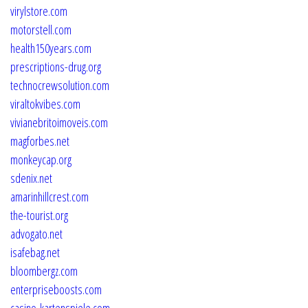
virylstore.com
motorstell.com
health150years.com
prescriptions-drug.org
technocrewsolution.com
viraltokvibes.com
vivianebritoimoveis.com
magforbes.net
monkeycap.org
sdenix.net
amarinhillcrest.com
the-tourist.org
advogato.net
isafebag.net
bloombergz.com
enterpriseboosts.com
casino-kartenspiele.com