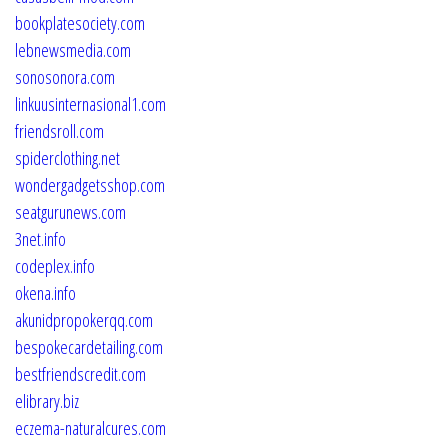
bookplatesociety.com
lebnewsmedia.com
sonosonora.com
linkuusinternasional1.com
friendsroll.com
spiderclothing.net
wondergadgetsshop.com
seatgurunews.com
3net.info
codeplex.info
okena.info
akunidpropokerqq.com
bespokecardetailing.com
bestfriendscredit.com
elibrary.biz
eczema-naturalcures.com