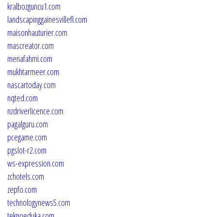
kralbozguncu1.com
landscapinggainesvillefl.com
maisonhauturier.com
mascreator.com
menafahmi.com
mukhtarmeer.com
nascartoday.com
nqted.com
nzdriverlicence.com
pagalguru.com
pcegame.com
pgslot-r2.com
ws-expression.com
zchotels.com
zepfo.com
technologynews5.com
teknoeduka.com