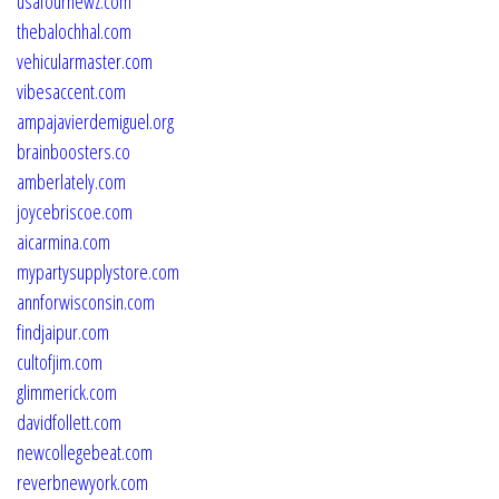
usafournewz.com
thebalochhal.com
vehicularmaster.com
vibesaccent.com
ampajavierdemiguel.org
brainboosters.co
amberlately.com
joycebriscoe.com
aicarmina.com
mypartysupplystore.com
annforwisconsin.com
findjaipur.com
cultofjim.com
glimmerick.com
davidfollett.com
newcollegebeat.com
reverbnewyork.com