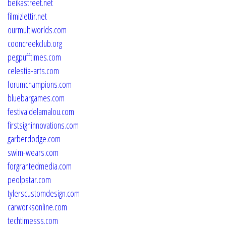
beikastreet.net
filmizlettir.net
ourmultiworlds.com
cooncreekclub.org
pegpufftimes.com
celestia-arts.com
forumchampions.com
bluebargames.com
festivaldelamalou.com
firstsigninnovations.com
garberdodge.com
swim-wears.com
forgrantedmedia.com
peolpstar.com
tylerscustomdesign.com
carworksonline.com
techtimesss.com