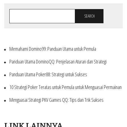
SEARCH
Memahami Domino99: Panduan Utama untuk Pemula
Panduan Utama DominoQQ: Penjelasan Aturan dan Strategi
Panduan Utama Poker88: Strategi untuk Sukses
10 Strategi Poker Teratas untuk Pemula untuk Menguasai Permainan
Menguasai Strategi PKV Games QQ: Tips dan Trik Sukses
LINK LAINNYA