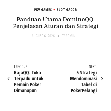
PKV GAMES
SLOT GACOR
Panduan Utama DominoQQ:
Penjelasan Aturan dan Strategi
AUGUST 6, 2026
BY
ADMIN
Post
PREVIOUS:
NEXT:
RajaQQ: Toko
5 Strategi
navigation
Terpadu untuk
Mendominasi
Pemain Poker
Tabel di
Dimanapun
PokerPelangi