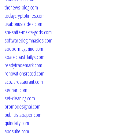
thenews-blog.com
todaycryptotimes.com
usabonuscodes.com
sm-satta-makta-gods.com
softwaredegimnasios.com
soopermagazine.com
spacecoastdailys.com
readytrademark.com
renovationsrated.com
scoziarestaurant.com
seohart.com
set-cleaning.com
promodesignai.com
publicistspaper.com
quindaily.com
abosulte.com