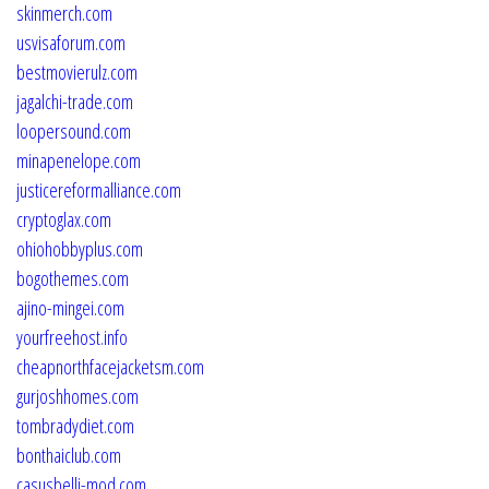
skinmerch.com
usvisaforum.com
bestmovierulz.com
jagalchi-trade.com
loopersound.com
minapenelope.com
justicereformalliance.com
cryptoglax.com
ohiohobbyplus.com
bogothemes.com
ajino-mingei.com
yourfreehost.info
cheapnorthfacejacketsm.com
gurjoshhomes.com
tombradydiet.com
bonthaiclub.com
casusbelli-mod.com