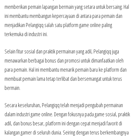
memberikan pemain lapangan bermain yang setara untuk bersaing. Hal
ini membantu membangun kepercayaan di antara para pemain dan
menjadikan Pelangiqq salah satu platform game online paling
terkemuka di industri ini.
Selain fitur sosial dan praktik permainan yang adil, Pelangiqq juga
menawarkan berbagai bonus dan promosi untuk dimanfaatkan oleh
para pemain. Hal ini membantu menarik pemain baru ke platform dan
membuat pemain lama tetap terlibat dan bersemangat untuk terus
bermain.
Secara keseluruhan, Pelangiqq telah menjadi pengubah permainan
dalam industri game online. Dengan fokusnya pada game sosial, praktik
adil, dan bonus besar, platform ini dengan cepat menjadi favorit di
kalangan gamer di seluruh dunia. Seiring dengan terus berkembangnya