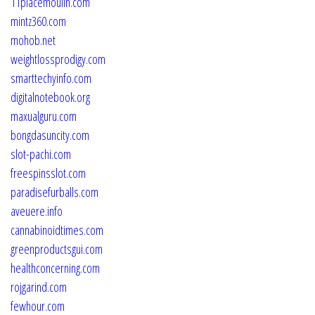
11placemoulin.com
mintz360.com
mohob.net
weightlossprodigy.com
smarttechyinfo.com
digitalnotebook.org
maxualguru.com
bongdasuncity.com
slot-pachi.com
freespinsslot.com
paradisefurballs.com
aveuere.info
cannabinoidtimes.com
greenproductsgui.com
healthconcerning.com
rojgarind.com
fewhour.com