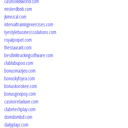
casino888world.com
misterdbnb.com
jkmezcal.com
intervaltrainingexercises.com
tyestylebusinesssolutions.com
royalpoipet.com
thestaurant.com
bestlinktrackingsoftware.com
clublubupoo.com
bonusmazijeu.com
bonuskyfojea.com
bonuskorokee.com
bonusgexipoy.com
casinorelaxluxe.com
clubetechplay.com
domdombd.com
dailyplayz.com