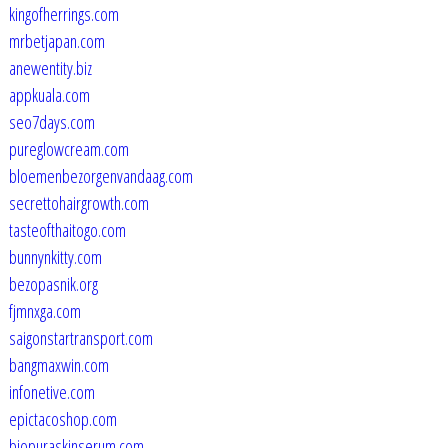
kingofherrings.com
mrbetjapan.com
anewentity.biz
appkuala.com
seo7days.com
pureglowcream.com
bloemenbezorgenvandaag.com
secrettohairgrowth.com
tasteofthaitogo.com
bunnynkitty.com
bezopasnik.org
fjmnxga.com
saigonstartransport.com
bangmaxwin.com
infonetive.com
epictacoshop.com
biopuraskinserum.com