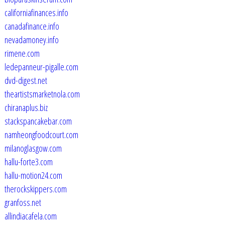
californiafinances.info
canadafinance.info
nevadamoney.info
rimene.com
ledepanneur-pigalle.com
dvd-digest.net
theartistsmarketnola.com
chiranaplus.biz
stackspancakebar.com
namheongfoodcourt.com
milanoglasgow.com
hallu-forte3.com
hallu-motion24.com
therockskippers.com
granfoss.net
allindiacafela.com