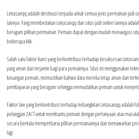
Lintasanqq adalah destinasi terpadu untuk semua jenis permainan judi 
lainnya. Yang membedakan Lintasanqq dari situs judi online lainnya adala
beragam pilihan permainan. Pemain dapat dengan mudah menavigasi si
beberapa klik.
Salah satu faktor kunci yang berkontribusi terhadap kesuksesan Lintas
yang aman dan terjamin bagi para pemainnya. Situs ini menggunakan teknol
keuangan pemain, memastikan bahwa data mereka tetap aman dan terlindu
pembayaran yang beragam sehingga memudahkan pemain untuk menyetor
Faktor lain yang berkontribusi terhadap kebangkitan Lintasanqq adalah 
pelanggan 24/7 untuk membantu pemain dengan pertanyaan atau masalah a
secara berkala memperbarui pilihan permainannya dan menawarkan prom
lagi.