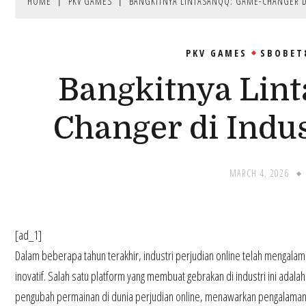
HOME
PKV GAMES
BANGKITNYA LINTASANQQ: GAME-CHANGER DI
PKV GAMES
SBOBET
Bangkitnya Lin
Changer di Indus
MARCH 4, 2026
[ad_1]
Dalam beberapa tahun terakhir, industri perjudian online telah mengala
inovatif. Salah satu platform yang membuat gebrakan di industri ini adala
pengubah permainan di dunia perjudian online, menawarkan pengalaman