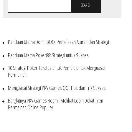
IN BARU
SEARCH
Panduan Utama DominoQQ: Penjelasan Aturan dan Strategi
Panduan Utama Poker88: Strategi untuk Sukses
10 Strategi Poker Teratas untuk Pemula untuk Menguasai
Permainan
Menguasai Strategi PKV Games QQ: Tips dan Trik Sukses
Bangkitnya PKV Games Resmi: Melihat Lebih Dekat Tren
Permainan Online Populer