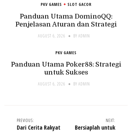
PKV GAMES
SLOT GACOR
Panduan Utama DominoQQ:
Penjelasan Aturan dan Strategi
AUGUST 6, 2026
BY
ADMIN
PKV GAMES
Panduan Utama Poker88: Strategi
untuk Sukses
AUGUST 6, 2026
BY
ADMIN
Post
PREVIOUS:
NEXT:
Dari Cerita Rakyat
Bersiaplah untuk