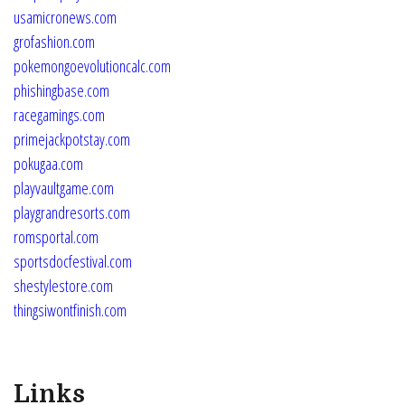
usamicronews.com
grofashion.com
pokemongoevolutioncalc.com
phishingbase.com
racegamings.com
primejackpotstay.com
pokugaa.com
playvaultgame.com
playgrandresorts.com
romsportal.com
sportsdocfestival.com
shestylestore.com
thingsiwontfinish.com
Links