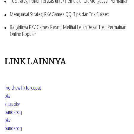
10 Strategi Poker Teratas untuk Pemula untuk Menguasai Permainan
Menguasai Strategi PKV Games QQ: Tips dan Trik Sukses
Bangkitnya PKV Games Resmi: Melihat Lebih Dekat Tren Permainan
Online Populer
LINK LAINNYA
live draw hk tercepat
pkv
situs pkv
bandarqq
pkv
bandarqq