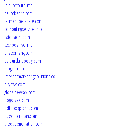
leisuretours.info
hellotbsbro.com
farmandpetscare.com
computingservice.info
caiofracini.com
techpositive.info
unseonrang.com
pak-urdu-poetry.com
blogcetra.com
internetmarketingsolutions.co
ollystvs.com
globalnewscx.com
dogslives.com
pdfbookplanet.com
queenofrattan.com
thequeenofrattan.com