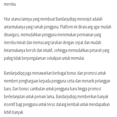
mereka.
Fitur utama lainnya yang membuat Bandarjudiqq menonjol adalah
antarmukanya yang ramah pengguna. Platform ini dirancang agar mudah
dinavigasi, memudahkan pengguna menemukan permainan yang
mereka minati dan memasang taruhan dengan cepat dan mudah.
Antarmukanya bersih dan intuitif, sehingga memudahkan petaruh yang
paling tidak berpengalaman sekalipun untuk memulai.
Bandarjudiqq juga menawarkan berbagai bonus dan promosi untuk
memberi penghargaan kepada pengguna setia dan menarik pelanggan
baru. Dari bonus sambutan untuk pengguna baru hingga promosi
berkelanjutan untuk pemain lama, Bandarjudiqq memberikan banyak
insentif bagi pengguna untuk terus datang kembali untuk mendapatkan
lebih banyak.