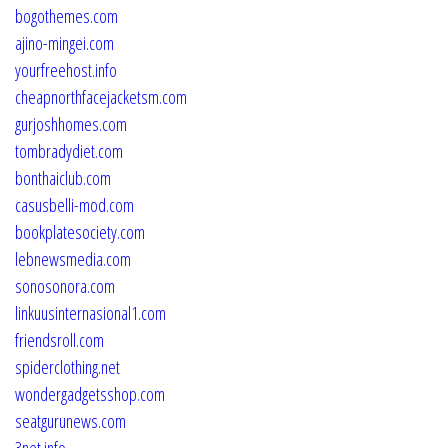
bogothemes.com
ajino-mingei.com
yourfreehost.info
cheapnorthfacejacketsm.com
gurjoshhomes.com
tombradydiet.com
bonthaiclub.com
casusbelli-mod.com
bookplatesociety.com
lebnewsmedia.com
sonosonora.com
linkuusinternasional1.com
friendsroll.com
spiderclothing.net
wondergadgetsshop.com
seatgurunews.com
3net.info