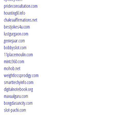
prideconsultation.com
hountinglil.info
chakraaffirmations.net
bestjokes4u.com
lustgurgaon.com
geniejaar.com
bobbyslot.com
11placemoulin.com
mintz360.com
mohob.net
weightlossprodigy.com
smarttechyinfo.com
digitalnotebook.org
maxualguru.com
bongdasuncity.com
slot-pachi.com