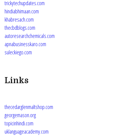
trickytechupdates.com
hindiabhimaan.com
khabresach.com
thecbdblogs.com
autoresearchchemicals.com
apnabusinesskaro.com
suleckiego.com
Links
thecedarglenmaltshop.com
georgemason.org
topicinhindi.com
uklanguageacademy.com