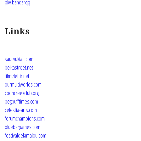
pkv bandarqq
Links
saucyukiah.com
beikastreet.net
filmizlettir.net
ourmultiworlds.com
cooncreekclub.org
pegpufftimes.com
celestia-arts.com
forumchampions.com
bluebargames.com
festivaldelamalou.com