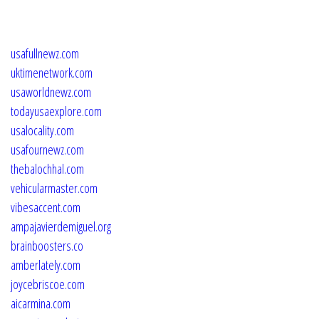
usafullnewz.com
uktimenetwork.com
usaworldnewz.com
todayusaexplore.com
usalocality.com
usafournewz.com
thebalochhal.com
vehicularmaster.com
vibesaccent.com
ampajavierdemiguel.org
brainboosters.co
amberlately.com
joycebriscoe.com
aicarmina.com