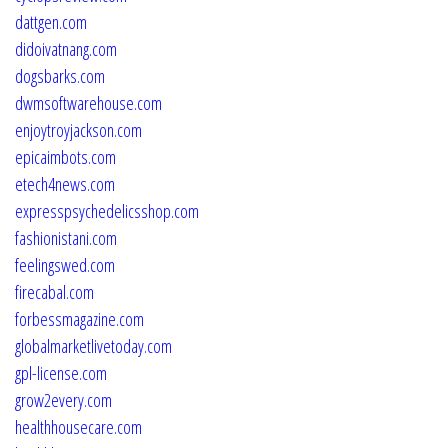
dattgen.com
didoivatnang.com
dogsbarks.com
dwmsoftwarehouse.com
enjoytroyjackson.com
epicaimbots.com
etech4news.com
expresspsychedelicsshop.com
fashionistani.com
feelingswed.com
firecabal.com
forbessmagazine.com
globalmarketlivetoday.com
gpl-license.com
grow2every.com
healthhousecare.com