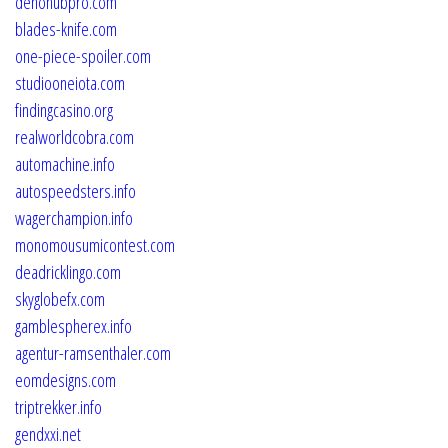
denohubpro.com
blades-knife.com
one-piece-spoiler.com
studiooneiota.com
findingcasino.org
realworldcobra.com
automachine.info
autospeedsters.info
wagerchampion.info
monomousumicontest.com
deadricklingo.com
skyglobefx.com
gamblespherex.info
agentur-ramsenthaler.com
eomdesigns.com
triptrekker.info
gendxxi.net