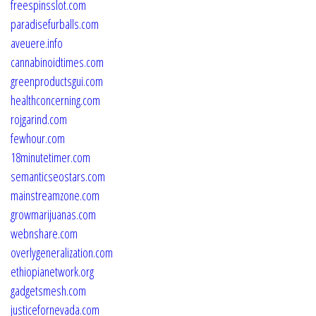
freespinsslot.com
paradisefurballs.com
aveuere.info
cannabinoidtimes.com
greenproductsgui.com
healthconcerning.com
rojgarind.com
fewhour.com
18minutetimer.com
semanticseostars.com
mainstreamzone.com
growmarijuanas.com
webnshare.com
overlygeneralization.com
ethiopianetwork.org
gadgetsmesh.com
justicefornevada.com