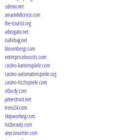
sdenix.net
amarinhillcrest.com
the-tourist.org
advogato.net
isafebag.net
bloombergz.com
enterpriseboosts.com
casino-kartenspiele.com
casino-automatenspiele.org
casino-tischspiele.com
otbody.com
jamestrust.net
trenz24.com
skipworking.com
loizbeauty.com
anyconverter.com