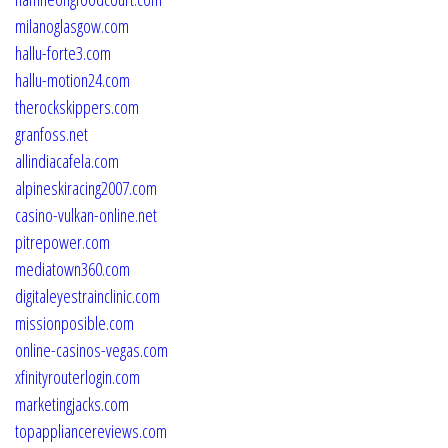
milanoglasgow.com
hallu-forte3.com
hallu-motion24.com
therockskippers.com
granfoss.net
allindiacafela.com
alpineskiracing2007.com
casino-vulkan-online.net
pitrepower.com
mediatown360.com
digitaleyestrainclinic.com
missionposible.com
online-casinos-vegas.com
xfinityrouterlogin.com
marketingjacks.com
topappliancereviews.com