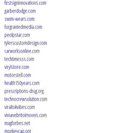
firstsigninnovations.com
garberdodge.com
swim-wears.com
forgrantedmedia.com
peolpstar.com
tylerscustomdesign.com
carworksonline.com
techtimesss.com
virylstore.com
motorstell.com
health150years.com
prescriptions-drug.org
technocrewsolution.com
viraltokvibes.com
vivianebritoimoveis.com
magforbes.net
monkeycap.org