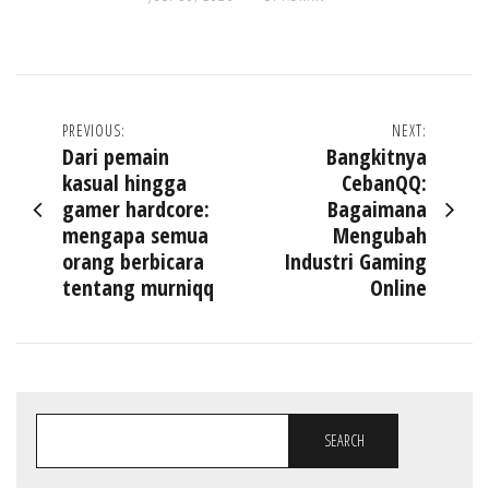
Post
PREVIOUS:
NEXT:
Dari pemain
Bangkitnya
navigation
kasual hingga
CebanQQ:
gamer hardcore:
Bagaimana
mengapa semua
Mengubah
orang berbicara
Industri Gaming
tentang murniqq
Online
SEARCH