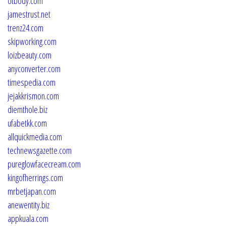
otbody.com
jamestrust.net
trenz24.com
skipworking.com
loizbeauty.com
anyconverter.com
timespedia.com
jejakkrismon.com
diemthole.biz
ufabetkk.com
allquickmedia.com
technewsgazette.com
pureglowfacecream.com
kingofherrings.com
mrbetjapan.com
anewentity.biz
appkuala.com