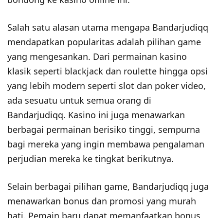
Salah satu alasan utama mengapa Bandarjudiqq
mendapatkan popularitas adalah pilihan game
yang mengesankan. Dari permainan kasino
klasik seperti blackjack dan roulette hingga opsi
yang lebih modern seperti slot dan poker video,
ada sesuatu untuk semua orang di
Bandarjudiqq. Kasino ini juga menawarkan
berbagai permainan berisiko tinggi, sempurna
bagi mereka yang ingin membawa pengalaman
perjudian mereka ke tingkat berikutnya.
Selain berbagai pilihan game, Bandarjudiqq juga
menawarkan bonus dan promosi yang murah
hati. Pemain baru dapat memanfaatkan bonus