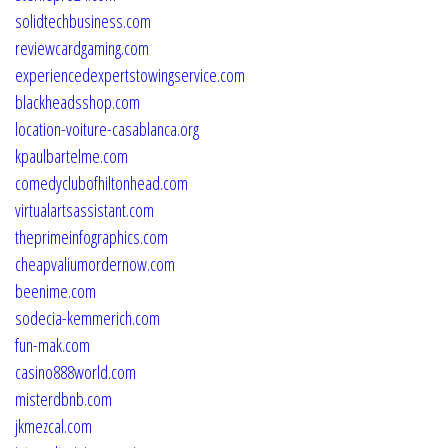
solidtechbusiness.com
reviewcardgaming.com
experiencedexpertstowingservice.com
blackheadsshop.com
location-voiture-casablanca.org
kpaulbartelme.com
comedyclubofhiltonhead.com
virtualartsassistant.com
theprimeinfographics.com
cheapvaliumordernow.com
beenime.com
sodecia-kemmerich.com
fun-mak.com
casino888world.com
misterdbnb.com
jkmezcal.com