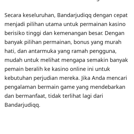
Secara keseluruhan, Bandarjudiqq dengan cepat
menjadi pilihan utama untuk permainan kasino
berisiko tinggi dan kemenangan besar. Dengan
banyak pilihan permainan, bonus yang murah
hati, dan antarmuka yang ramah pengguna,
mudah untuk melihat mengapa semakin banyak
pemain beralih ke kasino online ini untuk
kebutuhan perjudian mereka. Jika Anda mencari
pengalaman bermain game yang mendebarkan
dan bermanfaat, tidak terlihat lagi dari
Bandarjudiqq.