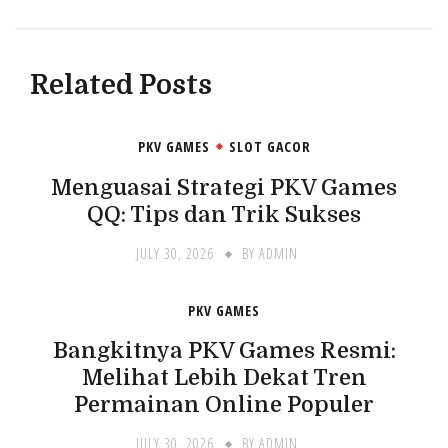
Related Posts
PKV GAMES
SLOT GACOR
Menguasai Strategi PKV Games
QQ: Tips dan Trik Sukses
JULY 30, 2026
BY
ADMIN
PKV GAMES
Bangkitnya PKV Games Resmi:
Melihat Lebih Dekat Tren
Permainan Online Populer
JULY 30, 2026
BY
ADMIN