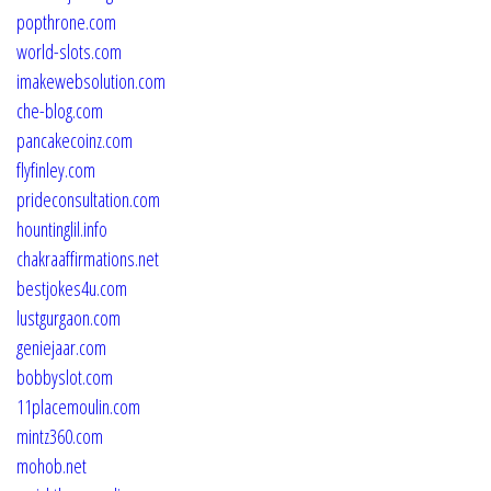
popthrone.com
world-slots.com
imakewebsolution.com
che-blog.com
pancakecoinz.com
flyfinley.com
prideconsultation.com
hountinglil.info
chakraaffirmations.net
bestjokes4u.com
lustgurgaon.com
geniejaar.com
bobbyslot.com
11placemoulin.com
mintz360.com
mohob.net