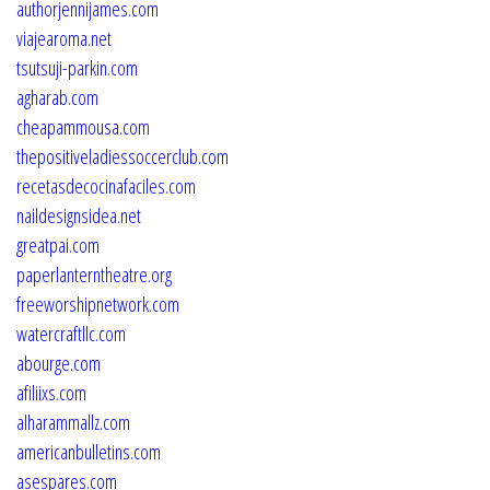
authorjennijames.com
viajearoma.net
tsutsuji-parkin.com
agharab.com
cheapammousa.com
thepositiveladiessoccerclub.com
recetasdecocinafaciles.com
naildesignsidea.net
greatpai.com
paperlanterntheatre.org
freeworshipnetwork.com
watercraftllc.com
abourge.com
afiliixs.com
alharammallz.com
americanbulletins.com
asespares.com