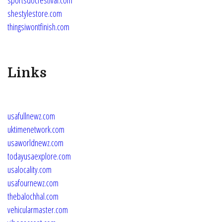
shestylestore.com
thingsiwontfinish.com
Links
usafullnewz.com
uktimenetwork.com
usaworldnewz.com
todayusaexplore.com
usalocality.com
usafournewz.com
thebalochhal.com
vehicularmaster.com