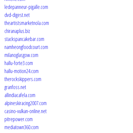
ledepanneur-pigalle.com
dvd-digest.net
theartistsmarketnola.com
chiranaplus.biz
stackspancakebar.com
namheongfoodcourt.com
milanoglasgow.com
hallu-forte3.com
hallu-motion24.com
therockskippers.com
granfoss.net
allindiacafela.com
alpineskiracing2007.com
casino-vulkan-online.net
pitrepower.com
mediatown360.com