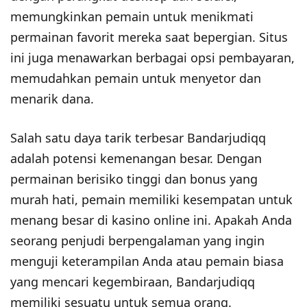
memungkinkan pemain untuk menikmati
permainan favorit mereka saat bepergian. Situs
ini juga menawarkan berbagai opsi pembayaran,
memudahkan pemain untuk menyetor dan
menarik dana.
Salah satu daya tarik terbesar Bandarjudiqq
adalah potensi kemenangan besar. Dengan
permainan berisiko tinggi dan bonus yang
murah hati, pemain memiliki kesempatan untuk
menang besar di kasino online ini. Apakah Anda
seorang penjudi berpengalaman yang ingin
menguji keterampilan Anda atau pemain biasa
yang mencari kegembiraan, Bandarjudiqq
memiliki sesuatu untuk semua orang.