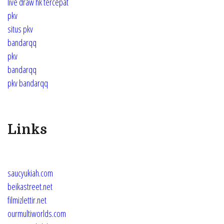
live draw hk tercepat
pkv
situs pkv
bandarqq
pkv
bandarqq
pkv bandarqq
Links
saucyukiah.com
beikastreet.net
filmizlettir.net
ourmultiworlds.com