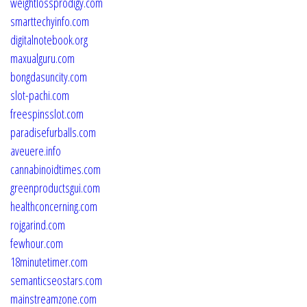
weightlossprodigy.com
smarttechyinfo.com
digitalnotebook.org
maxualguru.com
bongdasuncity.com
slot-pachi.com
freespinsslot.com
paradisefurballs.com
aveuere.info
cannabinoidtimes.com
greenproductsgui.com
healthconcerning.com
rojgarind.com
fewhour.com
18minutetimer.com
semanticseostars.com
mainstreamzone.com