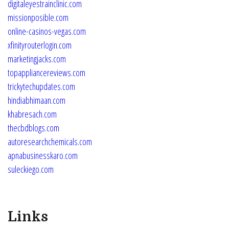
digitaleyestrainclinic.com
missionposible.com
online-casinos-vegas.com
xfinityrouterlogin.com
marketingjacks.com
topappliancereviews.com
trickytechupdates.com
hindiabhimaan.com
khabresach.com
thecbdblogs.com
autoresearchchemicals.com
apnabusinesskaro.com
suleckiego.com
Links