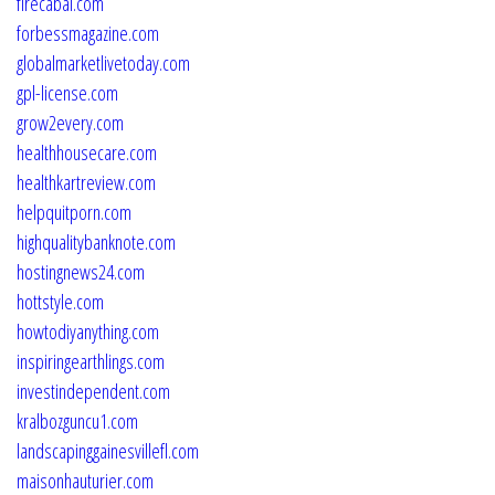
firecabal.com
forbessmagazine.com
globalmarketlivetoday.com
gpl-license.com
grow2every.com
healthhousecare.com
healthkartreview.com
helpquitporn.com
highqualitybanknote.com
hostingnews24.com
hottstyle.com
howtodiyanything.com
inspiringearthlings.com
investindependent.com
kralbozguncu1.com
landscapinggainesvillefl.com
maisonhauturier.com