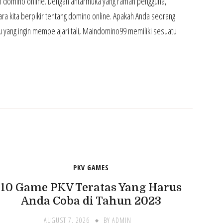
n domino online. Dengan antarmuka yang ramah pengguna,
ra kita berpikir tentang domino online. Apakah Anda seorang
yang ingin mempelajari tali, Maindomino99 memiliki sesuatu
PKV GAMES
10 Game PKV Teratas Yang Harus
Anda Coba di Tahun 2023
AUGUST 7, 2026
BY
ADMIN