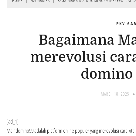
HOME
PKV GAMES
BAGAIMANA MAINDOMINO99 MEREVOLUSI CA
PKV GA
Bagaimana M
merevolusi car
domino 
MARCH 18, 2025
[ad_1]
Maindomino99 adalah platform online populer yang merevolusi cara kit