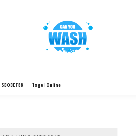
Temukan agen slot gacor dengan bonus terbesar
AGEN 
penawar
SBOBET88
Togel Online
DENG
TERBE