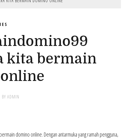
PEMA
RA KITA BERMAIN DOMINO ONLINE
MES
aindomino99
a kita bermain
online
BY
ADMIN
a bermain domino online. Dengan antarmuka yang ramah pengguna,