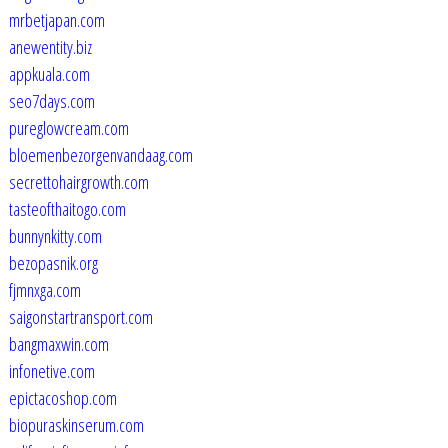
mrbetjapan.com
anewentity.biz
appkuala.com
seo7days.com
pureglowcream.com
bloemenbezorgenvandaag.com
secrettohairgrowth.com
tasteofthaitogo.com
bunnynkitty.com
bezopasnik.org
fjmnxga.com
saigonstartransport.com
bangmaxwin.com
infonetive.com
epictacoshop.com
biopuraskinserum.com