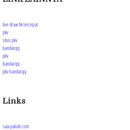
live draw hk tercepat
pkv
situs pkv
bandarqq
pkv
bandarqq
pkv bandarqq
Links
saucyukiah.com