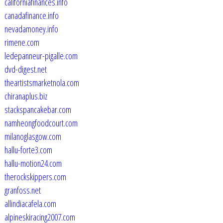
californiafinances.info
canadafinance.info
nevadamoney.info
rimene.com
ledepanneur-pigalle.com
dvd-digest.net
theartistsmarketnola.com
chiranaplus.biz
stackspancakebar.com
namheongfoodcourt.com
milanoglasgow.com
hallu-forte3.com
hallu-motion24.com
therockskippers.com
granfoss.net
allindiacafela.com
alpineskiracing2007.com