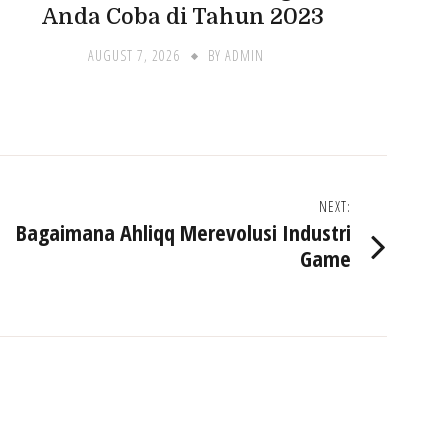
Anda Coba di Tahun 2023
AUGUST 7, 2026
BY
ADMIN
NEXT:
Bagaimana Ahliqq Merevolusi Industri
Game