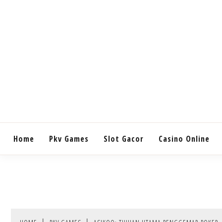
Skip
to
content
Home
Pkv Games
Slot Gacor
Casino Online