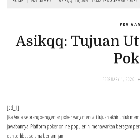
HOME
PKV GAMES
ASIKQQ: TUJUAN UTAMA PENGGEMAR POKER
PKV GA
Asikqq: Tujuan 
Pok
FEBRUARY 1, 2026
[ad_1]
Jika Anda seorang penggemar poker yang mencari tujuan akhir untuk mema
jawabannya. Platform poker online populer ini menawarkan beragam perm
dan terlibat selama berjam-jam.