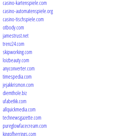
casino-kartenspiele.com
casino-automatenspiele.org
casino-tischspiele.com
otbody.com
jamestrust.net
trenz24.com
skipworking.com
loizbeauty.com
anyconverter.com
timespedia.com
jejakkrismon.com
diemthole.biz
ufabetkk.com
allquickmedia.com
technewsgazette.com
pureglowfacecream.com
kingofherrings.com