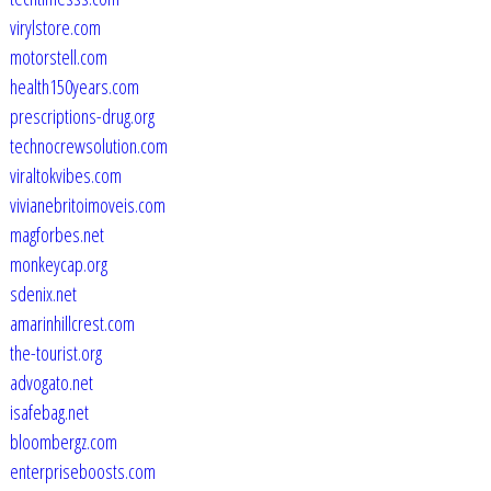
virylstore.com
motorstell.com
health150years.com
prescriptions-drug.org
technocrewsolution.com
viraltokvibes.com
vivianebritoimoveis.com
magforbes.net
monkeycap.org
sdenix.net
amarinhillcrest.com
the-tourist.org
advogato.net
isafebag.net
bloombergz.com
enterpriseboosts.com