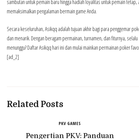
sambutan untuk pemain baru hingga hadiah loyalitas untuk pemain tetap,
memaksimalkan pengalaman bermain game Anda.
Secara keseluruhan, Asikqq adalah tujuan akhir bagi para penggemar p
dan menarik. Dengan beragam permainan, turnamen, dan fiturnya, selalu
menunggu? Daftar Asikqq hari ini dan mulai mainkan permainan poker favor
[ad_2]
Related Posts
PKV GAMES
Pengertian PKV: Panduan