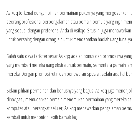
Asikqq terkenal dengan pilihan permainan pokernya yang mengesankan,
seorang profesional berpengalaman atau pemain pemula yang ingin me
yang sesuai dengan preferensi Anda di Asikqq. Situs ini juga menawark
untuk bersaing dengan orang lain untuk mendapatkan hadiah uang tunai ya
Salah satu daya tarik terbesar Asikqq adalah bonus dan promosinya y
yang memberi mereka uang ekstra untuk bermain, sementara pemain lam
mereka. Dengan promosi rutin dan penawaran spesial, selalu ada hal baru
Selain pilihan permainan dan bonusnya yang bagus, Asikqq juga menonjo
dinavigasi, memudahkan pemain menemukan permainan yang mereka cari
komputer atau perangkat seluler, Asikqq menawarkan pengalaman bermai
kembali untuk menonton lebih banyak lagi.