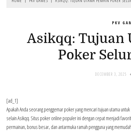
HOME
PKV GAMES
ASIKQQ: TUJUAN UTAMA PEMAIN POKER SELU
PKV GA
Asikqq: Tujuan
Poker Selu
DECEMBER 3, 2025
[ad_1]
Apakah Anda seorang penggemar poker yang mencari tujuan utama untuk me
selain Asikqq. Situs poker online populer ini dengan cepat menjadi favo
permainan, bonus besar, dan antarmuka ramah pengguna yang memudah