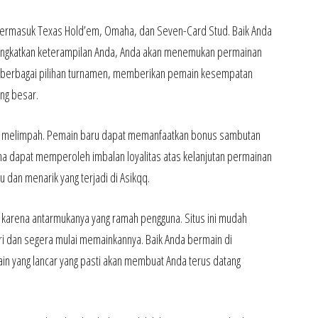
 termasuk Texas Hold’em, Omaha, dan Seven-Card Stud. Baik Anda
ningkatkan keterampilan Anda, Anda akan menemukan permainan
an berbagai pilihan turnamen, memberikan pemain kesempatan
ng besar.
ang melimpah. Pemain baru dapat memanfaatkan bonus sambutan
a dapat memperoleh imbalan loyalitas atas kelanjutan permainan
 dan menarik yang terjadi di Asikqq.
l karena antarmukanya yang ramah pengguna. Situs ini mudah
 dan segera mulai memainkannya. Baik Anda bermain di
n yang lancar yang pasti akan membuat Anda terus datang