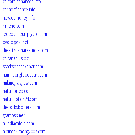
californiafinances.info
canadafinance.info
nevadamoney.info
rimene.com
ledepanneur-pigalle.com
dvd-digest.net
theartistsmarketnola.com
chiranaplus.biz
stackspancakebar.com
namheongfoodcourt.com
milanoglasgow.com
hallu-forte3.com
hallu-motion24.com
therockskippers.com
granfoss.net
allindiacafela.com
alpineskiracing2007.com