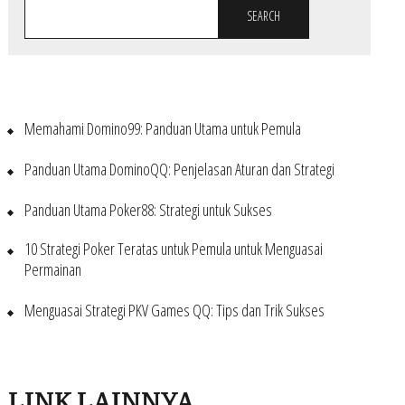
IN BARU
SEARCH
Memahami Domino99: Panduan Utama untuk Pemula
Panduan Utama DominoQQ: Penjelasan Aturan dan Strategi
Panduan Utama Poker88: Strategi untuk Sukses
10 Strategi Poker Teratas untuk Pemula untuk Menguasai
Permainan
Menguasai Strategi PKV Games QQ: Tips dan Trik Sukses
LINK LAINNYA