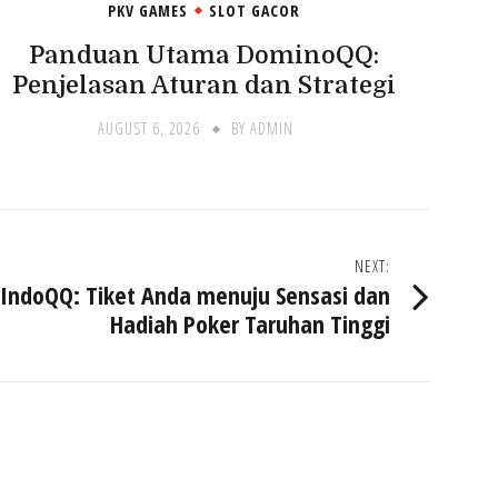
PKV GAMES
SLOT GACOR
Panduan Utama DominoQQ:
Penjelasan Aturan dan Strategi
AUGUST 6, 2026
BY
ADMIN
NEXT:
IndoQQ: Tiket Anda menuju Sensasi dan
Hadiah Poker Taruhan Tinggi