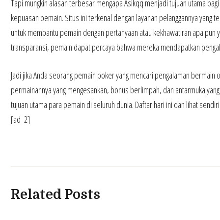
Tapi mungkin alasan terbesar mengapa Asikqq menjadi tujuan utama bag
kepuasan pemain. Situs ini terkenal dengan layanan pelanggannya yang t
untuk membantu pemain dengan pertanyaan atau kekhawatiran apa pun ya
transparansi, pemain dapat percaya bahwa mereka mendapatkan pengal
Jadi jika Anda seorang pemain poker yang mencari pengalaman bermain on
permainannya yang mengesankan, bonus berlimpah, dan antarmuka yang 
tujuan utama para pemain di seluruh dunia. Daftar hari ini dan lihat sendi
[ad_2]
Related Posts