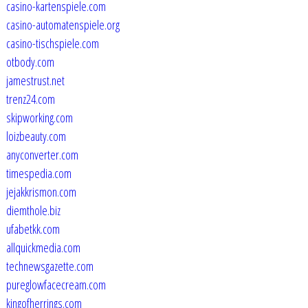
casino-kartenspiele.com
casino-automatenspiele.org
casino-tischspiele.com
otbody.com
jamestrust.net
trenz24.com
skipworking.com
loizbeauty.com
anyconverter.com
timespedia.com
jejakkrismon.com
diemthole.biz
ufabetkk.com
allquickmedia.com
technewsgazette.com
pureglowfacecream.com
kingofherrings.com