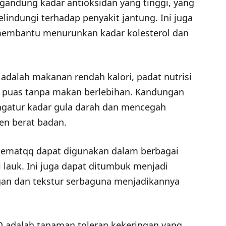
ndung kadar antioksidan yang tinggi, yang
ndungi terhadap penyakit jantung. Ini juga
membantu menurunkan kadar kolesterol dan
alah makanan rendah kalori, padat nutrisi
puas tanpa makan berlebihan. Kandungan
atur kadar gula darah dan mencegah
en berat badan.
ematqq dapat digunakan dalam berbagai
i lauk. Ini juga dapat ditumbuk menjadi
gan dan tekstur serbaguna menjadikannya
 adalah tanaman toleran kekeringan yang