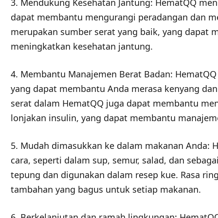
3. Mendukung Kesehatan Jantung: HematQQ menga
dapat membantu mengurangi peradangan dan meli
merupakan sumber serat yang baik, yang dapat 
meningkatkan kesehatan jantung.
4. Membantu Manajemen Berat Badan: HematQQ ad
yang dapat membantu Anda merasa kenyang dan 
serat dalam HematQQ juga dapat membantu meng
lonjakan insulin, yang dapat membantu manajem
5. Mudah dimasukkan ke dalam makanan Anda: H
cara, seperti dalam sup, semur, salad, dan sebaga
tepung dan digunakan dalam resep kue. Rasa rin
tambahan yang bagus untuk setiap makanan.
6. Berkelanjutan dan ramah lingkungan: HematQQ