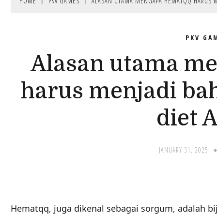
HOME
PKV GAMES
ALASAN UTAMA MENGAPA HEMATQQ HARUS M
PKV GA
Alasan utama m
harus menjadi ba
diet 
JANUARY 31, 2025
Hematqq, juga dikenal sebagai sorgum, adalah bij