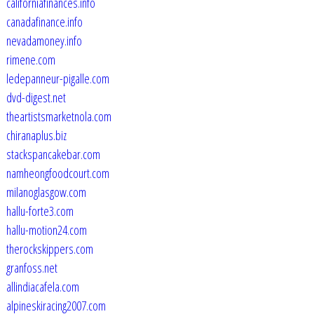
californiafinances.info
canadafinance.info
nevadamoney.info
rimene.com
ledepanneur-pigalle.com
dvd-digest.net
theartistsmarketnola.com
chiranaplus.biz
stackspancakebar.com
namheongfoodcourt.com
milanoglasgow.com
hallu-forte3.com
hallu-motion24.com
therockskippers.com
granfoss.net
allindiacafela.com
alpineskiracing2007.com