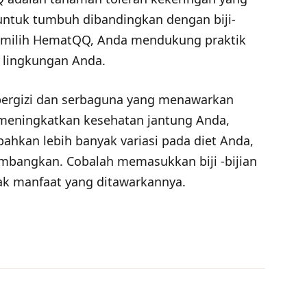
untuk tumbuh dibandingkan dengan biji-
memilih HematQQ, Anda mendukung praktik
 lingkungan Anda.
 bergizi dan serbaguna yang menawarkan
 meningkatkan kesehatan jantung Anda,
hkan lebih banyak variasi pada diet Anda,
imbangkan. Cobalah memasukkan biji -bijian
ak manfaat yang ditawarkannya.